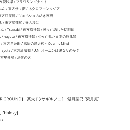
カ / 東方花映塚 / フラワリングナイト
ずみん / 東方妖々夢 / ネクロファンタジア
乃 / 東方紅魔郷 / ツェペシュの幼き末裔
たる / 東方星蓮船 / 春の湊に
 いずみん / Tsubaki / 東方風神録 / 神々が恋した幻想郷
みん / nayuta / 東方風神録 / 少女が見た日本の原風景
 / 東方星蓮船 / 感情の摩天楼～Cosmic Mind
 nayuta / 東方紅魔郷 / U.N. オーエンは彼女なのか？
 東方星蓮船 / 法界の火
/UNDER GROUND] 茶太 [ウサギキノコ] 紫月菜乃 [紫月庵]
[Halozy]
o.