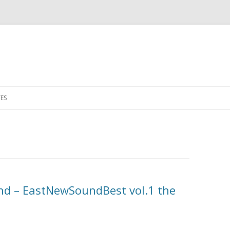
Skip to content
ES
d – EastNewSoundBest vol.1 the