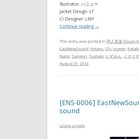
Illustrator: ハニュー
Jacket Design: sT
CI Designer: LMY
Continue reading
→
This entry was posted in
同人音楽 Doujin M
EastNewSound
,
Hotaru
,
IZU
,
Izumin
,
Katak
Nano
,
Sumijun
,
Tsubaki
,
いずみん
,
くまり
August 25, 2013
.
[ENS-0006] EastNewSoun
sound
Leave a reply