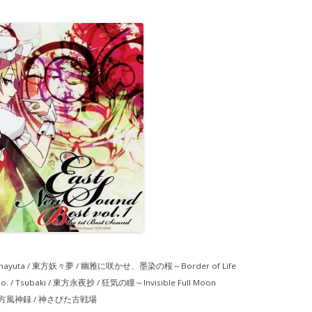
 nayuta / 東方妖々夢 / 幽雅に咲かせ、墨染の桜～Border of Life
. / Tsubaki / 東方永夜抄 / 狂気の瞳～Invisible Full Moon
 東方風神録 / 神さびた古戦場