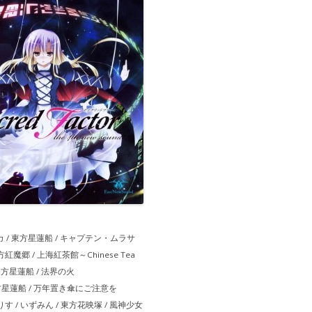
リツカ / 東方星蓮船 / キャプテン・ムラサ
/ 東方紅魔郷 / 上海紅茶館～Chinese Tea
 東方星蓮船 / 法界の火
 / 東方星蓮船 / 万年置き傘にご注意を
す / いずみん / 東方花映塚 / 風神少女