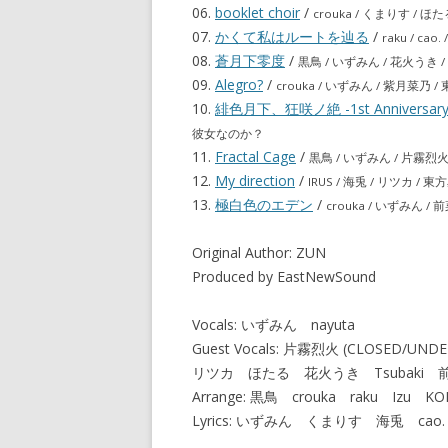
06.
booklet choir
/
crouka / くまりす / 
07.
かくて私はルートを辿る
/
raku / cao
08.
蒼月下零度
/
黒鳥 / いずみん / 花火うき
09.
Alegro?
/
crouka / いずみん / 紫月菜
10.
緋色月下、狂咲ノ絶 -1st Anniversary 
彼女なのか？
11.
Fractal Cage
/
黒鳥 / いずみん / 片霧烈火
12.
My direction
/
IRUS / 海兎 / リツカ 
13.
極白色のエデン
/
crouka / いずみん /
Original Author: ZUN
Produced by EastNewSound
Vocals: いずみん nayuta
Guest Vocals: 片霧烈火 (CLOSED
リツカ ほたる 花火うき Tsubaki 前
Arrange: 黒鳥 crouka raku Izu 
Lyrics: いずみん くまりす 海兎 cao.