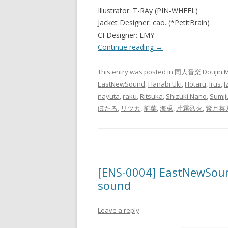
Illustrator: T-RAy (PIN-WHEEL)
Jacket Designer: cao. (*PetitBrain)
CI Designer: LMY
Continue reading
→
This entry was posted in
同人音楽 Doujin M
EastNewSound
,
Hanabi Uki
,
Hotaru
,
Irus
,
I
nayuta
,
raku
,
Ritsuka
,
Shizuki Nano
,
Sumij
ほたる
,
リツカ
,
前菜
,
海兎
,
片霧烈火
,
紫月菜
[ENS-0004] EastNewSoun
sound
Leave a reply