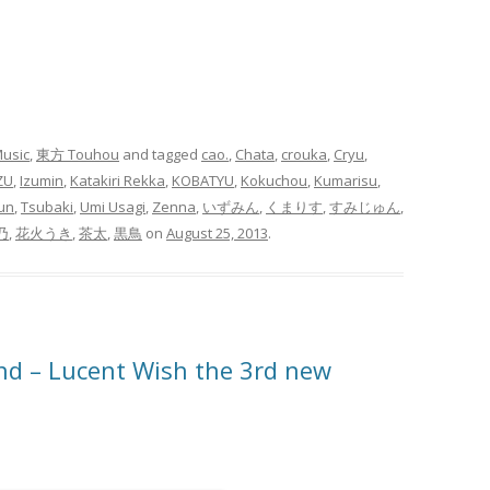
usic
,
東方 Touhou
and tagged
cao.
,
Chata
,
crouka
,
Cryu
,
ZU
,
Izumin
,
Katakiri Rekka
,
KOBATYU
,
Kokuchou
,
Kumarisu
,
un
,
Tsubaki
,
Umi Usagi
,
Zenna
,
いずみん
,
くまりす
,
すみじゅん
,
乃
,
花火うき
,
茶太
,
黒鳥
on
August 25, 2013
.
d – Lucent Wish the 3rd new