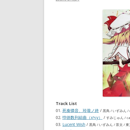
Track List
01.
死奏憐音、玲瓏ノ終
/
黒鳥 / いずみん /
02.
悖徳数列組曲（x≒y）
/
すみじゅん / cao
03.
Lucent Wish
/
黒鳥 / いずみん / 茶太 /