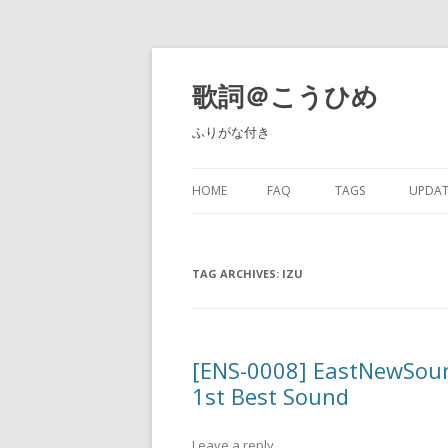
歌詞＠こうひめ
ふりがな付き
HOME
FAQ
TAGS
UPDAT
TAG ARCHIVES:
IZU
[ENS-0008] EastNewSoun
1st Best Sound
Leave a reply