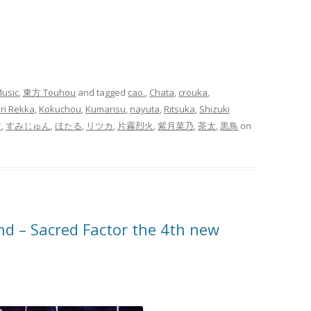
usic
,
東方 Touhou
and tagged
cao.
,
Chata
,
crouka
,
iri Rekka
,
Kokuchou
,
Kumarisu
,
nayuta
,
Ritsuka
,
Shizuki
す
,
すみじゅん
,
ほたる
,
リツカ
,
片霧烈火
,
紫月菜乃
,
茶太
,
黒鳥
on
d – Sacred Factor the 4th new