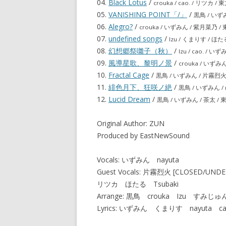
04.
Black Lotus
/
crouka / cao. / リツ
05.
VANISHING POINT「/」
/
黒鳥 / い
06.
Alegro?
/
crouka / いずみん / 紫月菜
07.
undefined songs
/
Izu / くまりす / ほ
08.
幻想郷祭囃子（秋）
/
Izu / cao. /
09.
風導星歌、黎明ノ景
/
crouka / いず
10.
Fractal Cage
/
黒鳥 / いずみん / 片霧烈火
11.
緋色月下、狂咲ノ絶
/
黒鳥 / いずみん /
12.
Lucid Dream
/
黒鳥 / いずみん / 茶太 /
Original Author: ZUN
Produced by EastNewSound
Vocals: いずみん nayuta
Guest Vocals: 片霧烈火 [CLOSED
リツカ ほたる Tsubaki
Arrange: 黒鳥 crouka Izu すみじゅん 
Lyrics: いずみん くまりす nayuta ca