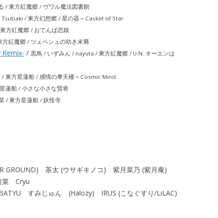
ほたる / 東方紅魔郷 / ヴワル魔法図書館
. / Tsubaki / 東方幻想郷 / 星の器～Casket of Star
 / 東方紅魔郷 / おてんば恋娘
乃 / 東方紅魔郷 / ツェペシュの幼き末裔
Remix-
/
黒鳥 / いずみん / nayuta / 東方紅魔郷 / U.N. オーエンは
 / 東方星蓮船 / 感情の摩天楼～Cosmic Mind
/ 東方星蓮船 / 小さな小さな賢将
 前菜 / 東方星蓮船 / 妖怪寺
/UNDER GROUND) 茶太 (ウサギキノコ) 紫月菜乃 (紫月庵)
菜 Cryu
KOBATYU すみじゅん (Halozy) IRUS (こなぐすり/LiLAC)