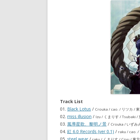
Track List
01.
Black Lotus
/
Crouka / cao. / リツ
02.
miss illusion
/
Izu / くまりす / Tsubak
03.
風導星歌、黎明ノ景
/
Crouka / いず
04.
紅 6.0 Records (ver 0.1)
/
raku / cao
05.
steel wear
/
raku / くまりす / Cryu