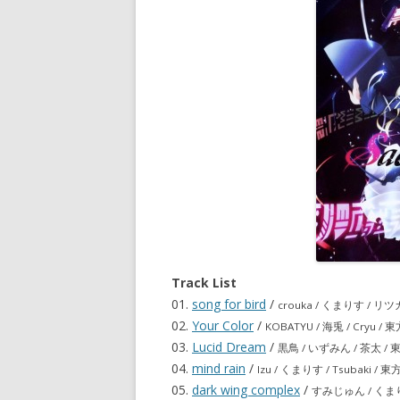
Track List
01.
song for bird
/
crouka / くまりす / 
02.
Your Color
/
KOBATYU / 海兎 / Cryu 
03.
Lucid Dream
/
黒鳥 / いずみん / 茶太 /
04.
mind rain
/
Izu / くまりす / Tsubaki
05.
dark wing complex
/
すみじゅん / くまり