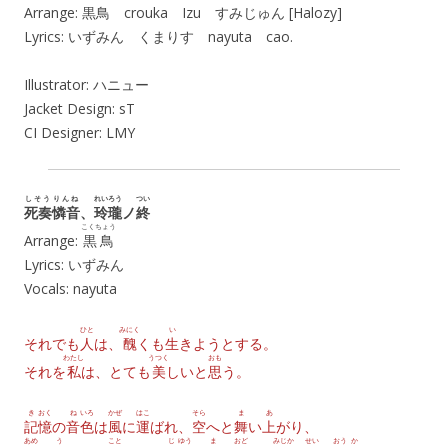
Arrange: 黒鳥 crouka Izu すみじゅん [Halozy]
Lyrics: いずみん くまりす nayuta cao.
Illustrator: ハニュー
Jacket Design: sT
CI Designer: LMY
しそう
りんね
れいろう
つい
死奏
憐音
、
玲瓏
ノ
終
こくちょう
Arrange:
黒鳥
Lyrics: いずみん
Vocals: nayuta
ひと
みにく
い
それでも
人
は、
醜
くも
生
きようとする。
わたし
うつく
おも
それを
私
は、とても
美
しいと
思
う。
き
おく
ね
いろ
かぜ
はこ
そら
ま
あ
記
憶
の
音
色
は
風
に
運
ばれ、
空
へと
舞
い
上
がり、
あめ
う
こと
じ
ゆう
ま
おど
みじか
せい
おう
か