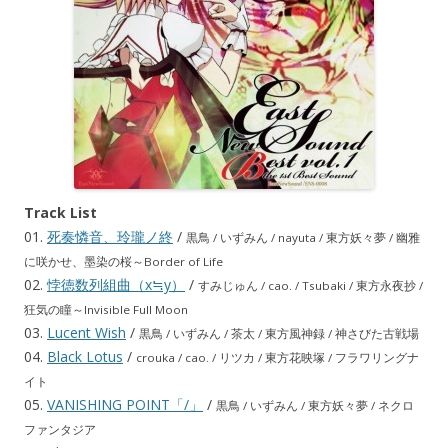
Track List
01.
死奏憐音、玲瓏ノ終
/
黒鳥 / いずみん / nayuta / 東方妖々夢 / 幽雅
に咲かせ、墨染の桜～Border of Life
02.
悖徳数列組曲（x≒y）
/
すみじゅん / cao. / Tsubaki / 東方永夜抄 /
狂気の瞳～Invisible Full Moon
03.
Lucent Wish
/
黒鳥 / いずみん / 茶太 / 東方風神録 / 神さびた古戦場
04.
Black Lotus
/
crouka / cao. / リツカ / 東方花映塚 / フラワリングナ
イト
05.
VANISHING POINT「/」
/
黒鳥 / いずみん / 東方妖々夢 / ネクロ
ファンタジア