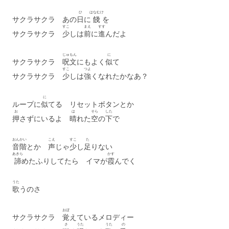
ひ
はなむけ
サクラサクラ あの
日
に
餞
を
すこ
まえ
すす
サクラサクラ
少
しは
前
に
進
んだよ
じゅもん
に
サクラサクラ
呪文
にもよく
似
て
すこ
つよ
サクラサクラ
少
しは
強
くなれたかなあ？
に
ループに
似
てる リセットボタンとか
お
は
そら
した
押
さずにいるよ
晴
れた
空
の
下
で
おんかい
こえ
すこ
た
音階
とか
声
じゃ
少
し
足
りない
あきら
かす
諦
めたふりしてたら イマが
霞
んでく
うた
歌
うのさ
おぼ
サクラサクラ
覚
えているメロディー
さ
うた
うた
の