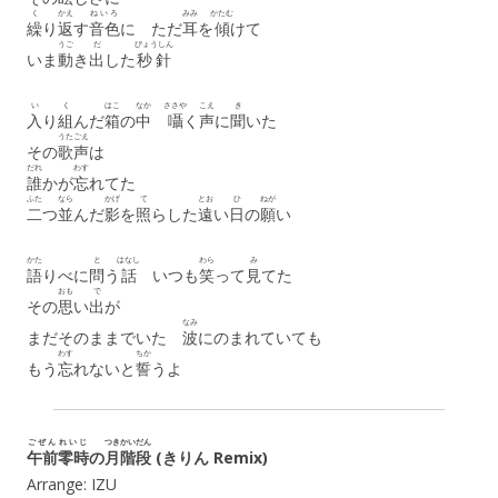
く
かえ
ねいろ
みみ
かたむ
繰
り
返
す
音色
に ただ
耳
を
傾
けて
うご
だ
びょうしん
いま
動
き
出
した
秒針
い
く
はこ
なか
ささや
こえ
き
入
り
組
んだ
箱
の
中
囁
く
声
に
聞
いた
うたごえ
その
歌声
は
だれ
わす
誰
かが
忘
れてた
ふた
なら
かげ
て
とお
ひ
ねが
二
つ
並
んだ
影
を
照
らした
遠
い
日
の
願
い
かた
と
はなし
わら
み
語
りべに
問
う
話
いつも
笑
って
見
てた
おも
で
その
思
い
出
が
なみ
まだそのままでいた
波
にのまれていても
わす
ちか
もう
忘
れないと
誓
うよ
ごぜん
れいじ
つき
かいだん
午前
零時
の
月
階段
(きりん Remix)
Arrange: IZU