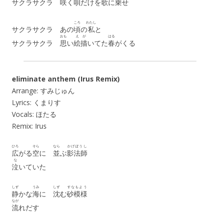
サクラサクラ
咲
く
唄
だけを
歌
に
乗
せ
ころ
わたし
サクラサクラ あの
頃
の
私
と
おも
えが
はる
サクラサクラ
思
い
絵描
いてた
春
がくる
eliminate anthem (Irus Remix)
Arrange: すみじゅん
Lyrics: くまりす
Vocals: ほたる
Remix: Irus
ひろ
そら
なら
かげぼうし
広
がる
空
に
並
ぶ
影法師
な
泣
いていた
しず
うみ
しず
すなもよう
静
かな
海
に
沈
む
砂模様
なが
流
れだす