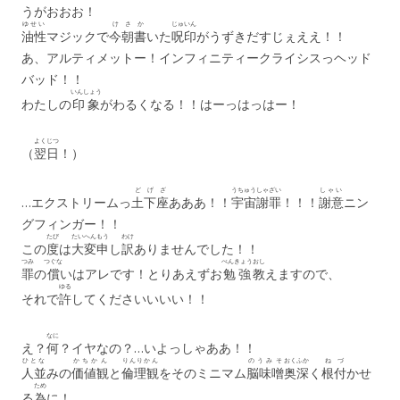
うがおおお！
ゆせい
けさ
か
じゅいん
油性
マジックで
今朝
書
いた
呪印
がうずきだすじぇええ！！
あ、アルティメットー！インフィニティークライシスっヘッド
バッド！！
いんしょう
わたしの
印象
がわるくなる！！はーっはっはー！
よくじつ
（
翌日
！）
どげざ
うちゅう
しゃざい
しゃい
…エクストリームっ
土下座
あああ！！
宇宙
謝罪
！！！
謝意
ニン
グフィンガー！！
たび
たいへん
もう
わけ
この
度
は
大変
申
し
訳
ありませんでした！！
つみ
つぐな
べんきょう
おし
罪
の
償
いはアレです！とりあえずお
勉強
教
えますので、
ゆる
それで
許
してくださいいいい！！
なに
え？
何
？イヤなの？…いよっしゃああ！！
ひとな
かちかん
りんりかん
のうみそ
おく
ふか
ねづ
人並
みの
価値観
と
倫理観
をそのミニマム
脳味噌
奥
深
く
根付
かせ
ため
る
為
に！