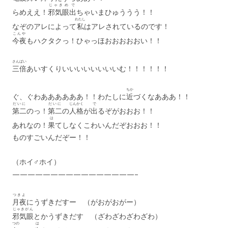
じゃきめ
で
らめええ！
邪気眼
出
ちゃいまひゅううう！！
わたし
なぞのアレによって
私
はアレされているのです！
こんや
今夜
もハクタクっ！ひゃっほおおおおおい！！
さんばい
三倍
あいすくりいいいいいいいいむ！！！！！！
ちか
ぐ、ぐわああああああ！！わたしに
近
づくなあああ！！
だいに
だいに
じんかく
で
第二
のっ！
第二
の
人格
が
出
るぞがおおお！！
は
あれなの！
果
てしなくこわいんだぞおおお！！
ものすごいんだぞー！！
（ホイ♂ホイ）
————————————————–
つきよ
月夜
にうずきだすー （がおがおがー）
じゃきがん
邪気眼
とかうずきだす （ざわざわざわざわ）
つの
は