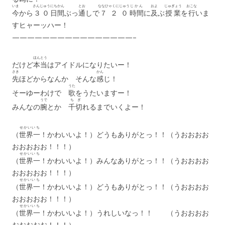
いま
さんじゅう
にちかん
とお
ななひゃくにじゅう
じかん
およ
じゅぎょう
おこな
今
から
３０
日間
ぶっ
通
しで
７２０
時間
に
及
ぶ
授業
を
行
いま
すヒャーッハー！
————————————————–
ほんとう
だけど
本当
はアイドルになりたいー！
さき
かん
先
ほどからなんか そんな
感
じ！
うた
そーゆーわけで
歌
をうたいますー！
うで
ちぎ
みんなの
腕
とか
千切
れるまでいくよー！
せかいいち
（
世界一
！かわいいよ！）どうもありがとっ！！（うおおおお
おおおおお！！！）
せかいいち
（
世界一
！かわいいよ！）みんなありがとっ！！（うおおおお
おおおおお！！！）
せかいいち
（
世界一
！かわいいよ！）どうもありがとっ！！（うおおおお
おおおおお！！！）
せかいいち
（
世界一
！かわいいよ！）うれしいなっ！！ （うおおおお
おおおおお！！！）