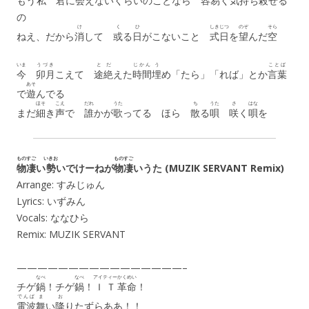
もう
私
君
に
会
えないくらいのことなら
容易
く
気持
ち
殺
せる
の
け
く
ひ
しきじつ
のぞ
そら
ねえ、だから
消
して
或
る
日
がこないこと
式日
を
望
んだ
空
いま
うづき
とだ
じかん
う
ことば
今
卯月
こえて
途絶
えた
時間
埋
め「たら」「れば」とか
言葉
あそ
で
遊
んでる
ほそ
こえ
だれ
うた
ち
うた
さ
はな
まだ
細
き
声
で
誰
かが
歌
ってる ほら
散
る
唄
咲
く
唄
を
ものすご
いきお
ものすご
物凄
い
勢
いでけーねが
物凄
いうた (MUZIK SERVANT Remix)
Arrange: すみじゅん
Lyrics: いずみん
Vocals: ななひら
Remix: MUZIK SERVANT
————————————————–
なべ
なべ
アイティー
かくめい
チゲ
鍋
！チゲ
鍋
！
ＩＴ
革命
！
でんぱ
ま
お
電波
舞
い
降
りたずらああ！！