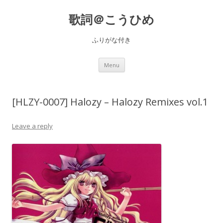
歌詞＠こうひめ
ふりがな付き
Skip to content
Menu
[HLZY-0007] Halozy – Halozy Remixes vol.1
Leave a reply