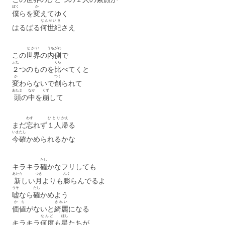
ぼく
か
僕
らを
変
えてゆく
なんせいき
はるばる
何世紀
さえ
せかい
うちがわ
この
世界
の
内側
で
ふた
くら
２
つのものを
比
べてくと
か
つく
変
わらないで
創
られて
あたま
なか
くず
頭
の
中
を
崩
して
わす
ひとり
かえ
まだ
忘
れず
１人
帰
る
いま
たし
今
確
かめられるかな
たし
キラキラ
確
かなフリしても
あたら
つき
ふく
新
しい
月
よりも
膨
らんでるよ
うそ
たし
嘘
なら
確
かめよう
かち
きれい
価値
がないと
綺麗
になる
なんど
ほし
キラキラ
何度
も
星
たちが