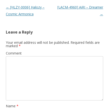
Post navigation
←
[HLZY-0006] Halozy –
[LACM-4960] AiRI – Dreamer
Cosmic Armonica
→
Leave a Reply
Your email address will not be published.
Required fields are
marked
*
Comment
Name
*