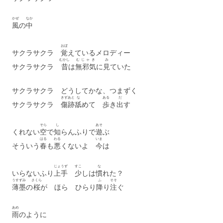
かぜ
なか
風
の
中
おぼ
サクラサクラ
覚
えているメロディー
むかし
むじゃき
み
サクラサクラ
昔
は
無邪気
に
見
ていた
サクラサクラ どうしてかな、つまずく
きずあと
な
ある
だ
サクラサクラ
傷跡
舐
めて
歩
き
出
す
そら
し
あそ
くれない
空
で
知
らんふりで
遊
ぶ
はる
わる
いま
そういう
春
も
悪
くないよ
今
は
じょうず
すこ
な
いらないふり
上手
少
しは
慣
れた？
うすずみ
さくら
ふ
そそ
薄墨
の
桜
が ほら ひらり
降
り
注
ぐ
あめ
雨
のように