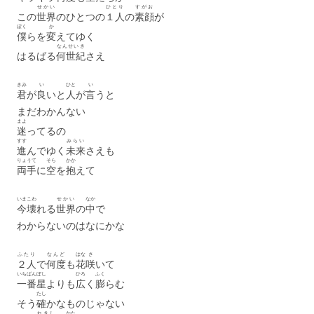
せかい
ひとり
すがお
この
世界
のひとつの
１人
の
素顔
が
ぼく
か
僕
らを
変
えてゆく
なんせいき
はるばる
何世紀
さえ
きみ
い
ひと
い
君
が
良
いと
人
が
言
うと
まだわかんない
まよ
迷
ってるの
すす
みらい
進
んでゆく
未来
さえも
りょうて
そら
かか
両手
に
空
を
抱
えて
いま
こわ
せかい
なか
今
壊
れる
世界
の
中
で
わからないのはなにかな
ふたり
なんど
はな
さ
２人
で
何度
も
花
咲
いて
いちばんぼし
ひろ
ふく
一番星
よりも
広
く
膨
らむ
たし
そう
確
かなものじゃない
れきし
かた