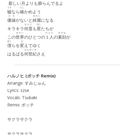
新
しい
月
よりも
膨
らんでるよ
うそ
たし
嘘
なら
確
かめよう
かち
きれい
価値
がないと
綺麗
になる
なんど
ほし
キラキラ
何度
も
星
たちが
せかい
ひとり
すがお
この
世界
のひとつの
１人
の
素顔
が
ぼく
か
僕
らを
変
えてゆく
なんせいき
はるばる
何世紀
さえ
ハルノヒ (ボッチ Remix)
Arrange: すみじゅん
Lyrics: szse
Vocals: Tsubaki
Remix: ボッチ
サクラサクラ
サクラサクラ