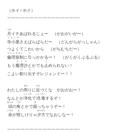
（ホイ♂ホイ）
————————————————–
つき
月
イチあばれるじぇー （がおがいがー）
てらごや
寺小屋
さえばらばらだー （どんがらがっしゃん）
つよくてこわいから （がちむちだー）
りんり
きせい
ひ
倫理
規制
に
引
っかかるー！ （がくがくぶるぶる）
まりさ
と
もう
魔理沙
とかでも
止
められない！
つく
だ
こよい
創
り
出
すぞレジェンドー！！
まわ
ちか
わたしの
周
りに
近
づくな がおがおー！
じょうか
しょうどく
なんとか
浄化
で
消毒
するぞ！
あたま
つの
ほ
頭
の
角
とかで
掘
っちゃうぞー！
いのち
お
ゆうがた
命
が
惜
しけりゃ
夕方
でなおしなー！
————————————————–