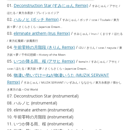
01.
Deconstruction Star (すみじゅん Remix)
/
すみじゅん / アサヒ /
ほたる / 東方永夜抄 / プレインエイジア
02.
ハルノヒ (ボッチ Remix)
/
すみじゅん / ボッチ / szse / Tsubaki / 東方
妖々夢 / さくらさくら～Japanize Dream…
03.
eliminate anthem (Irus Remix)
/
すみじゅん / Irus / くまりす / ほたる
/ 東方紅魔郷 / 妖魔夜行
04.
午前零時の月階段 (きりん Remix)
/
IZU / きりん / szse / nayuta / 東
方妖々夢 / 千年幻想郷～History of the Moon
05.
いつか降る雨、桜 (アサヒ Remix)
/
koma’n / すみじゅん / アサヒ /
szse / ほたる / 東方妖々夢 / さくらさくら～Japanize Dream…
06.
物凄い勢いでけーねが物凄いうた (MUZIK SERVANT
Remix)
/
すみじゅん / MUZIK SERVANT / いずみん / ななひら / 東方永夜抄 / 懐かし
き東方の血～Old World
07. Deconstruction Star (instrumental)
08. ハルノヒ (instrumental)
09. eliminate anthem (instrumental)
10. 午前零時の月階段 (instrumental)
11. いつか降る雨、桜 (instrumental)