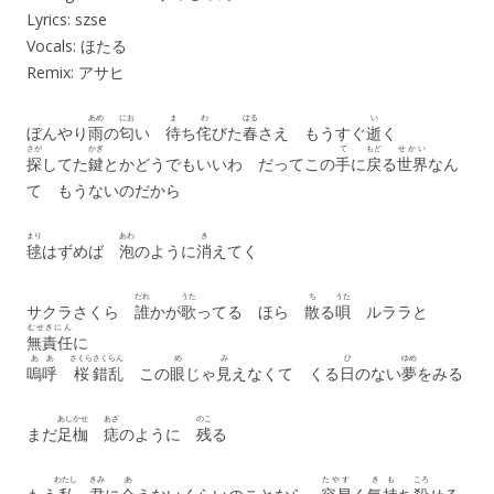
Lyrics: szse
Vocals: ほたる
Remix: アサヒ
あめ
にお
ま
わ
はる
い
ぼんやり
雨
の
匂
い
待
ち
侘
びた
春
さえ もうすぐ
逝
く
さが
かぎ
て
もど
せかい
探
してた
鍵
とかどうでもいいわ だってこの
手
に
戻
る
世界
なん
て もうないのだから
まり
あわ
き
毬
はずめば
泡
のように
消
えてく
だれ
うた
ち
うた
サクラさくら
誰
かが
歌
ってる ほら
散
る
唄
ルララと
むせきにん
無責任
に
ああ
さくら
さくらん
め
み
ひ
ゆめ
嗚呼
桜
錯乱
この
眼
じゃ
見
えなくて くる
日
のない
夢
をみる
あしかせ
あざ
のこ
まだ
足枷
痣
のように
残
る
わたし
きみ
あ
たやす
きも
ころ