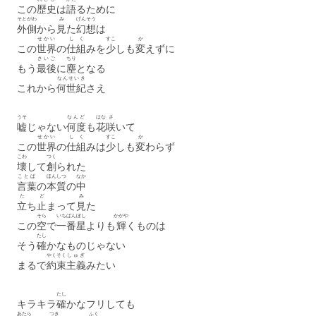
この
歴史
は
語
るために
そとがわ
み
げんそう
外側
から
見
た
幻想
は
せかい
しく
すこ
か
この
世界
の
仕組
みを
少
しも
変
えずに
さいご
ちり
もう
最後
に
塵
となる
なんせいき
これから
何世紀
さえ
うそ
なんど
はな
さ
嘘
じゃない
何度
も
花
咲
いて
せかい
しく
すこ
か
この
世界
の
仕組
みは
少
しも
変
わらず
こわ
つく
壊
して
創
られた
ことば
ほんしつ
なか
言葉
の
本質
の
中
た
ど
み
立
ち
止
まって
見
た
そら
いちばんぼし
かがや
この
空
で
一番星
よりも
輝
くものは
たし
そう
確
かなものじゃない
やくそく
しゅぎ
まるで
約束
主義
みたい
たし
キラキラ
確
かなフリしても
あたら
つき
ふく