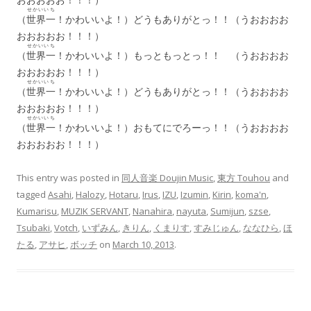
せかいいち
（
世界一
！かわいいよ！）どうもありがとっ！！（うおおおお
おおおおお！！！）
せかいいち
（
世界一
！かわいいよ！）もっともっとっ！！ （うおおおお
おおおおお！！！）
せかいいち
（
世界一
！かわいいよ！）どうもありがとっ！！（うおおおお
おおおおお！！！）
せかいいち
（
世界一
！かわいいよ！）おもてにでろーっ！！（うおおおお
おおおおお！！！）
This entry was posted in
同人音楽 Doujin Music
,
東方 Touhou
and
tagged
Asahi
,
Halozy
,
Hotaru
,
Irus
,
IZU
,
Izumin
,
Kirin
,
koma'n
,
Kumarisu
,
MUZIK SERVANT
,
Nanahira
,
nayuta
,
Sumijun
,
szse
,
Tsubaki
,
Votch
,
いずみん
,
きりん
,
くまりす
,
すみじゅん
,
ななひら
,
ほ
たる
,
アサヒ
,
ボッチ
on
March 10, 2013
.