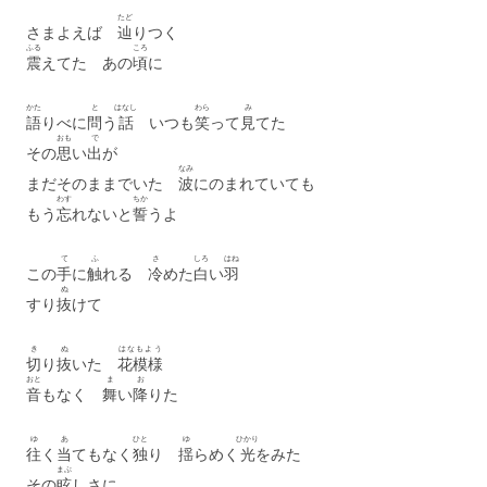
たど
さまよえば
辿
りつく
ふる
ころ
震
えてた あの
頃
に
かた
と
はなし
わら
み
語
りべに
問
う
話
いつも
笑
って
見
てた
おも
で
その
思
い
出
が
なみ
まだそのままでいた
波
にのまれていても
わす
ちか
もう
忘
れないと
誓
うよ
て
ふ
さ
しろ
はね
この
手
に
触
れる
冷
めた
白
い
羽
ぬ
すり
抜
けて
き
ぬ
はなもよう
切
り
抜
いた
花模様
おと
ま
お
音
もなく
舞
い
降
りた
ゆ
あ
ひと
ゆ
ひかり
往
く
当
てもなく
独
り
揺
らめく
光
をみた
まぶ
その
眩
しさに