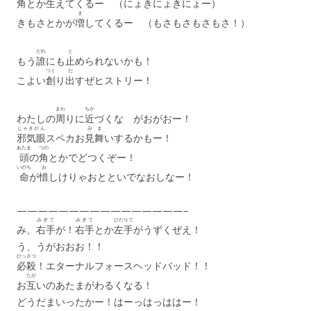
角
とか
生
えてくるー （にょきにょきにょー）
ま
きもさとかが
増
してくるー （もさもさもさもさ！）
だれ
と
もう
誰
にも
止
められないかも！
つく
だ
こよい
創
り
出
すぜヒストリー！
まわ
ちか
わたしの
周
りに
近
づくな がおがおー！
じゃきがん
みま
邪気眼
スペカお
見舞
いするかもー！
あたま
つの
頭
の
角
とかでどつくぞー！
いのち
お
命
が
惜
しけりゃおとといでなおしなー！
————————————————–
みぎて
みぎて
ひだりて
み、
右手
が！
右手
とか
左手
がうずくぜえ！
う、うがおおお！！
ひっさつ
必殺
！エターナルフォースヘッドバッド！！
たが
お
互
いのあたまがわるくなる！
どうだまいったかー！はーっはっははー！