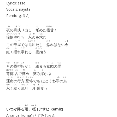
Lyrics: szse
Vocals: nayuta
Remix: きりん
よる
つき
えぐ
だ
な
ゆび
あま
夜
の
月
抉
り
出
し
舐
めた
指
甘
く
どうけい
むね
う
とわ
もと
憧憬
胸
打
ち
永久
を
求
む
へや
たいくつ
おそ
いま
この
部屋
では
退屈
だし
恐
れはない
今
あか
ゆ
こぼ
みつ
すく
紅
く
揺
れ
零
れる
蜜
掬
う
つき
もけい
ころ
から
いと
つみ
月
の
模型
転
がし
絡
まる
意図
の
罪
はいとく
した
な
え
う
背徳
舌
で
嘗
め
笑
み
浮
かぶ
つき
ゆくえ
きょうふ
つみ
いと
運命
の
行方
恐怖
でも ほどくわ
罪
の
糸
なが
つづ
るけい
つき
すく
永
く
続
く
流刑
月
巣食
う
ふ
あめ
さくら
いつか
降
る
雨
、
桜
(アサヒ Remix)
Arrange: koma’n / すみじゅん