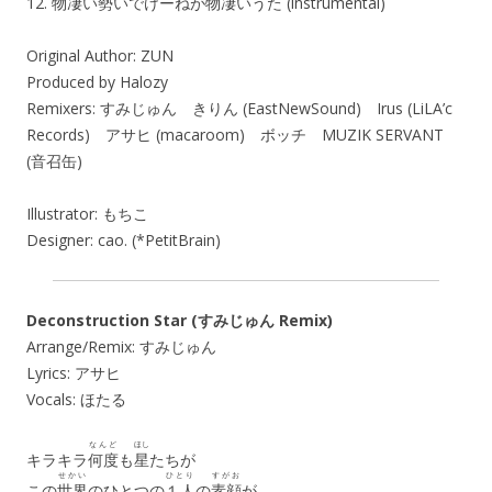
12. 物凄い勢いでけーねが物凄いうた (instrumental)
Original Author: ZUN
Produced by Halozy
Remixers: すみじゅん きりん (EastNewSound) Irus (LiLA’c
Records) アサヒ (macaroom) ボッチ MUZIK SERVANT
(音召缶)
Illustrator: もちこ
Designer: cao. (*PetitBrain)
Deconstruction Star (すみじゅん Remix)
Arrange/Remix: すみじゅん
Lyrics: アサヒ
Vocals: ほたる
なんど
ほし
キラキラ
何度
も
星
たちが
せかい
ひとり
すがお
この
世界
のひとつの
１人
の
素顔
が