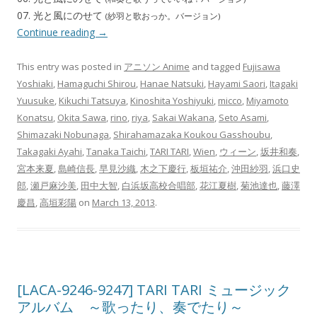
07. 光と風にのせて
(紗羽と歌おっか。バージョン)
Continue reading
→
This entry was posted in
アニソン Anime
and tagged
Fujisawa
Yoshiaki
,
Hamaguchi Shirou
,
Hanae Natsuki
,
Hayami Saori
,
Itagaki
Yuusuke
,
Kikuchi Tatsuya
,
Kinoshita Yoshiyuki
,
micco
,
Miyamoto
Konatsu
,
Okita Sawa
,
rino
,
riya
,
Sakai Wakana
,
Seto Asami
,
Shimazaki Nobunaga
,
Shirahamazaka Koukou Gasshoubu
,
Takagaki Ayahi
,
Tanaka Taichi
,
TARI TARI
,
Wien
,
ウィーン
,
坂井和奏
,
宮本来夏
,
島崎信長
,
早見沙織
,
木之下慶行
,
板垣祐介
,
沖田紗羽
,
浜口史
郎
,
瀬戸麻沙美
,
田中大智
,
白浜坂高校合唱部
,
花江夏樹
,
菊池達也
,
藤澤
慶昌
,
高垣彩陽
on
March 13, 2013
.
[LACA-9246-9247] TARI TARI ミュージック
アルバム ～歌ったり、奏でたり～