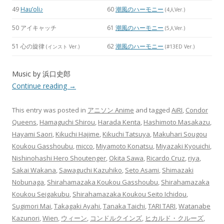
49
Hau’oli♪
60
潮風のハーモニー
(4人Ver.)
50 アイキャッチ
61
潮風のハーモニー
(5人Ver.)
51 心の旋律
62
潮風のハーモニー
(インスト Ver.)
(#13ED Ver.)
Music by 浜口史郎
Continue reading
→
This entry was posted in
アニソン Anime
and tagged
AiRI
,
Condor
Queens
,
Hamaguchi Shirou
,
Harada Kenta
,
Hashimoto Masakazu
,
Hayami Saori
,
Kikuchi Hajime
,
Kikuchi Tatsuya
,
Makuhari Sougou
Koukou Gasshoubu
,
micco
,
Miyamoto Konatsu
,
Miyazaki Kyouichi
,
Nishinohashi Hero Shoutenger
,
Okita Sawa
,
Ricardo Cruz
,
riya
,
Sakai Wakana
,
Sawaguchi Kazuhiko
,
Seto Asami
,
Shimazaki
Nobunaga
,
Shirahamazaka Koukou Gasshoubu
,
Shirahamazaka
Koukou Seigakubu
,
Shirahamazaka Koukou Seito Ichidou
,
Sugimori Mai
,
Takagaki Ayahi
,
Tanaka Taichi
,
TARI TARI
,
Watanabe
Kazunori
,
Wien
,
ウィーン
,
コンドルクインズ
,
ヒカルド・クルーズ
,