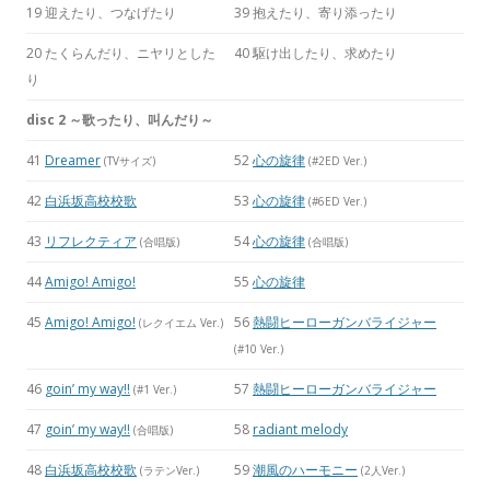
19 迎えたり、つなげたり
39 抱えたり、寄り添ったり
20 たくらんだり、ニヤリとした
40 駆け出したり、求めたり
り
disc 2 ～歌ったり、叫んだり～
41
Dreamer
52
心の旋律
(TVサイズ)
(#2ED Ver.)
42
白浜坂高校校歌
53
心の旋律
(#6ED Ver.)
43
リフレクティア
54
心の旋律
(合唱版)
(合唱版)
44
Amigo! Amigo!
55
心の旋律
45
Amigo! Amigo!
56
熱闘ヒーローガンバライジャー
(レクイエム Ver.)
(#10 Ver.)
46
goin’ my way!!
57
熱闘ヒーローガンバライジャー
(#1 Ver.)
47
goin’ my way!!
58
radiant melody
(合唱版)
48
白浜坂高校校歌
59
潮風のハーモニー
(ラテンVer.)
(2人Ver.)