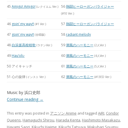
45
Amigo! Amigo!
56
熱闘ヒーローガンバライジャー
(レクイエム Ver.)
(#10 Ver.)
46
goin’ my way!!
57
熱闘ヒーローガンバライジャー
(#1 Ver.)
47
goin’ my way!!
58
radiant melody
(合唱版)
48
白浜坂高校校歌
59
潮風のハーモニー
(ラテンVer.)
(2人Ver.)
49
Hau’oli♪
60
潮風のハーモニー
(4人Ver.)
50 アイキャッチ
61
潮風のハーモニー
(5人Ver.)
51 心の旋律
62
潮風のハーモニー
(インスト Ver.)
(#13ED Ver.)
Music by 浜口史郎
Continue reading
→
This entry was posted in
アニソン Anime
and tagged
AiRI
,
Condor
Queens
,
Hamaguchi Shirou
,
Harada Kenta
,
Hashimoto Masakazu
,
Hayami Saori
,
Kikuchi Hajime
,
Kikuchi Tatsuya
,
Makuhari Sougou