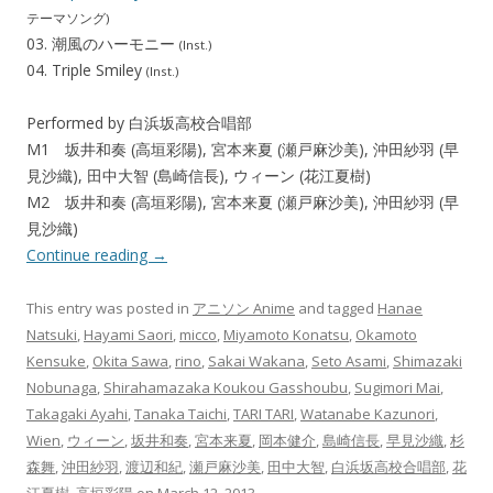
テーマソング)
03. 潮風のハーモニー
(Inst.)
04. Triple Smiley
(Inst.)
Performed by 白浜坂高校合唱部
M1 坂井和奏 (高垣彩陽), 宮本来夏 (瀬戸麻沙美), 沖田紗羽 (早
見沙織), 田中大智 (島崎信長), ウィーン (花江夏樹)
M2 坂井和奏 (高垣彩陽), 宮本来夏 (瀬戸麻沙美), 沖田紗羽 (早
見沙織)
Continue reading
→
This entry was posted in
アニソン Anime
and tagged
Hanae
Natsuki
,
Hayami Saori
,
micco
,
Miyamoto Konatsu
,
Okamoto
Kensuke
,
Okita Sawa
,
rino
,
Sakai Wakana
,
Seto Asami
,
Shimazaki
Nobunaga
,
Shirahamazaka Koukou Gasshoubu
,
Sugimori Mai
,
Takagaki Ayahi
,
Tanaka Taichi
,
TARI TARI
,
Watanabe Kazunori
,
Wien
,
ウィーン
,
坂井和奏
,
宮本来夏
,
岡本健介
,
島崎信長
,
早見沙織
,
杉
森舞
,
沖田紗羽
,
渡辺和紀
,
瀬戸麻沙美
,
田中大智
,
白浜坂高校合唱部
,
花