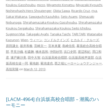
Koukou Gasshoubu
,
micco
,
Miyamoto Konatsu
,
Miyazaki Kyouichi
,
Nishinohashi Hero Shoutenger
,
Okita Sawa
,
Ricardo Cruz
,
riya
,
Sakai Wakana
,
Sawaguchi Kazuhiko
,
Seto Asami
,
Shimazaki
Nobunaga
,
Shirahamazaka Koukou Gasshoubu
,
Shirahamazaka
Koukou Seigakubu
,
Shirahamazaka Koukou Seito Ichidou
,
Sugimori Mai
,
Takagaki Ayahi
,
Tanaka Taichi
,
TARI TARI
,
Watanabe
Kazunori
,
Wien
,
ウィーン
,
コンドルクインズ
,
ヒカルド・クルーズ
,
原田謙太
,
坂井和奏
,
宮崎京一
,
宮本来夏
,
島崎信長
,
幕張総合高校合唱
部
,
早見沙織
,
杉森舞
,
橋本昌和
,
沖田紗羽
,
浜口史郎
,
渡辺和紀
,
澤口和
彦
,
瀬戸麻沙美
,
田中大智
,
白浜坂高校合唱部
,
白浜坂高校声楽部
,
白浜
坂高校生徒一同
,
菊地創
,
菊池達也
,
西之端ヒーローショウテンジャー
,
高垣彩陽
on
March 12, 2013
.
[LACM-4964] 白浜坂高校合唱部 – 潮風のハ
ーモニー