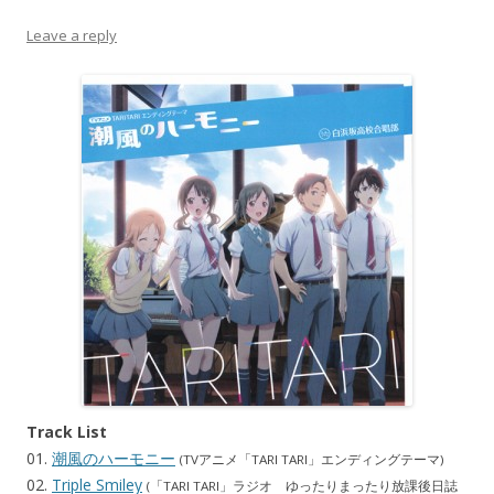
Leave a reply
Track List
01.
潮風のハーモニー
(TVアニメ「TARI TARI」エンディングテーマ)
02.
Triple Smiley
(「TARI TARI」ラジオ ゆったりまったり放課後日誌