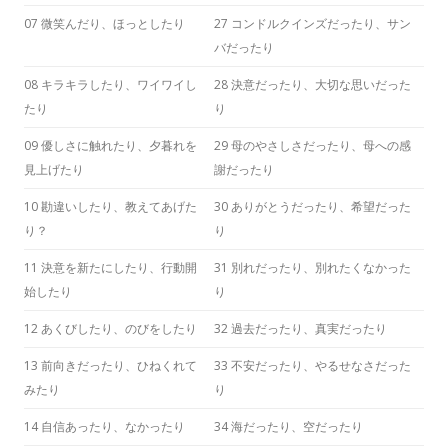
07 微笑んだり、ほっとしたり
27 コンドルクインズだったり、サン
バだったり
08 キラキラしたり、ワイワイし
28 決意だったり、大切な思いだった
たり
り
09 優しさに触れたり、夕暮れを
29 母のやさしさだったり、母への感
見上げたり
謝だったり
10 勘違いしたり、教えてあげた
30 ありがとうだったり、希望だった
り？
り
11 決意を新たにしたり、行動開
31 別れだったり、別れたくなかった
始したり
り
12 あくびしたり、のびをしたり
32 過去だったり、真実だったり
13 前向きだったり、ひねくれて
33 不安だったり、やるせなさだった
みたり
り
14 自信あったり、なかったり
34 海だったり、空だったり