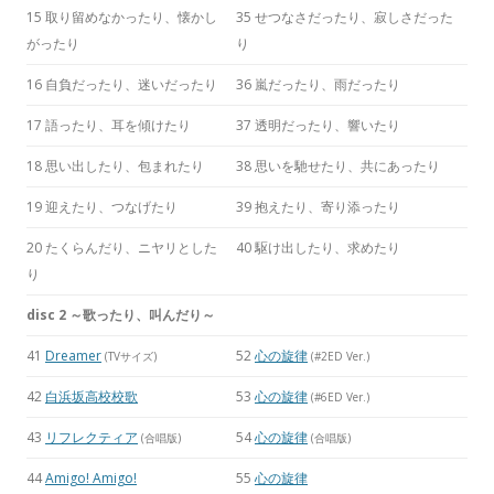
15 取り留めなかったり、懐かし
35 せつなさだったり、寂しさだった
がったり
り
16 自負だったり、迷いだったり
36 嵐だったり、雨だったり
17 語ったり、耳を傾けたり
37 透明だったり、響いたり
18 思い出したり、包まれたり
38 思いを馳せたり、共にあったり
19 迎えたり、つなげたり
39 抱えたり、寄り添ったり
20 たくらんだり、ニヤリとした
40 駆け出したり、求めたり
り
disc 2 ～歌ったり、叫んだり～
41
Dreamer
52
心の旋律
(TVサイズ)
(#2ED Ver.)
42
白浜坂高校校歌
53
心の旋律
(#6ED Ver.)
43
リフレクティア
54
心の旋律
(合唱版)
(合唱版)
44
Amigo! Amigo!
55
心の旋律