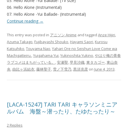
05. Hello Alone -Yui Ballade- (TV size)
06. Hello Alone (Instrumental)
07. Hello Alone -Yui Ballade- (Instrumental)
Continue reading
→
This entry was posted in
アニソン Anime
and tagged
Anze Hijiri
,
Azuma Takago
,
Fujibayashi Shouko
,
Hayami Saori
,
Kurosu
Katsuhiko
,
Touyama Nao
,
Yahari Ore no Seishun Love Come wa
Machigatteiru.
,
Yuigahama Yui
,
Yukinoshita Yukino
,
やはり俺の青春
ラブコメはまちがっている。
,
安瀬聖
,
早見沙織
,
東タカゴー
,
東山奈
央
,
由比ヶ浜結衣
,
藤林聖子
,
雪ノ下雪乃
,
黒須克彦
on
June 4, 2013
.
[LACA-15247] TARI TARI キャラソンミニア
ルバム 海盤～潜ったり、たゆたったり～
2 Replies