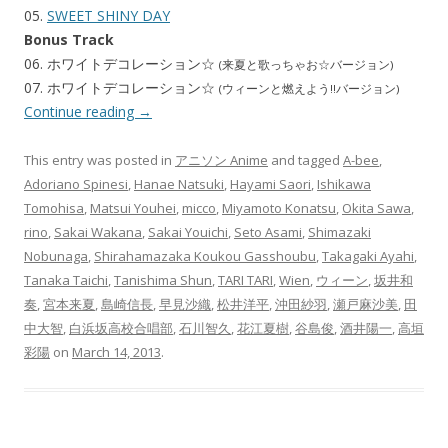
05.
SWEET SHINY DAY
Bonus Track
06. ホワイトデコレーション☆
(来夏と歌っちゃお☆バージョン)
07. ホワイトデコレーション☆
(ウィーンと燃えよう!!バージョン)
Continue reading
→
This entry was posted in
アニソン Anime
and tagged
A-bee
,
Adoriano Spinesi
,
Hanae Natsuki
,
Hayami Saori
,
Ishikawa
Tomohisa
,
Matsui Youhei
,
micco
,
Miyamoto Konatsu
,
Okita Sawa
,
rino
,
Sakai Wakana
,
Sakai Youichi
,
Seto Asami
,
Shimazaki
Nobunaga
,
Shirahamazaka Koukou Gasshoubu
,
Takagaki Ayahi
,
Tanaka Taichi
,
Tanishima Shun
,
TARI TARI
,
Wien
,
ウィーン
,
坂井和
奏
,
宮本来夏
,
島崎信長
,
早見沙織
,
松井洋平
,
沖田紗羽
,
瀬戸麻沙美
,
田
中大智
,
白浜坂高校合唱部
,
石川智久
,
花江夏樹
,
谷島俊
,
酒井陽一
,
高垣
彩陽
on
March 14, 2013
.