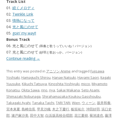
Track List
01.
続くメロディ
02.
Twinkle Link
03.
情熱になって
04.
光と風にのせて
05.
goin’ my way!!
Bonus Track
06. 光と風にのせて
(和奏と歌うっていいね！バージョン)
07. 光と風にのせて
(紗羽と歌おっか。バージョン)
Continue reading
→
This entry was posted in
アニソン Anime
and tagged
Fujisawa
Yoshiaki
,
Hamaguchi Shirou
,
Hanae Natsuki
,
Hayami Saori
,
Itagaki
Yuusuke
,
Kikuchi Tatsuya
,
Kinoshita Yoshiyuki
,
micco
,
Miyamoto
Konatsu
,
Okita Sawa
,
rino
,
riya
,
Sakai Wakana
,
Seto Asami
,
Shimazaki Nobunaga
,
Shirahamazaka Koukou Gasshoubu
,
Takagaki Ayahi
,
Tanaka Taichi
,
TARI TARI
,
Wien
,
ウィーン
,
坂井和奏
,
宮本来夏
,
島崎信長
,
早見沙織
,
木之下慶行
,
板垣祐介
,
沖田紗羽
,
浜口史
郎
,
瀬戸麻沙美
,
田中大智
,
白浜坂高校合唱部
,
花江夏樹
,
菊池達也
,
藤澤