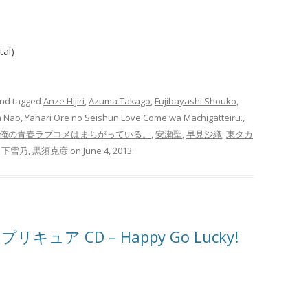
tal)
nd tagged
Anze Hijiri
,
Azuma Takago
,
Fujibayashi Shouko
,
 Nao
,
Yahari Ore no Seishun Love Come wa Machigatteiru.
,
俺の青春ラブコメはまちがっている。
,
安瀬聖
,
早見沙織
,
東タカ
ノ下雪乃
,
黒須克彦
on
June 4, 2013
.
プリキュア CD – Happy Go Lucky!