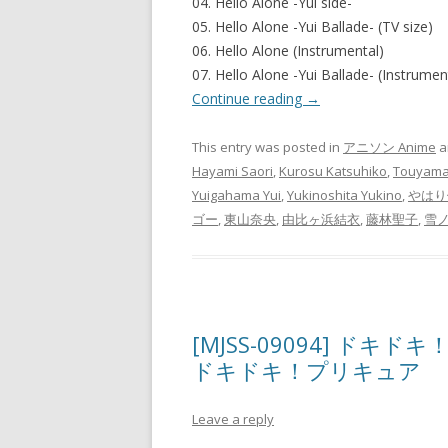
04. Hello Alone -Yui side-
05. Hello Alone -Yui Ballade- (TV size)
06. Hello Alone (Instrumental)
07. Hello Alone -Yui Ballade- (Instrumen
Continue reading
→
This entry was posted in
アニソン Anime
a
Hayami Saori
,
Kurosu Katsuhiko
,
Touyama
Yuigahama Yui
,
Yukinoshita Yukino
,
やはり
ゴー
,
東山奈央
,
由比ヶ浜結衣
,
藤林聖子
,
雪
[MJSS-09094] ドキドキ！
ドキドキ！プリキュア
Leave a reply