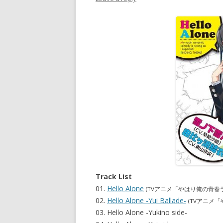
Track List
01.
Hello Alone
(TVアニメ「やはり俺の青春
02.
Hello Alone -Yui Ballade-
(TVアニメ
03. Hello Alone -Yukino side-