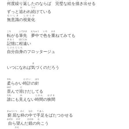
何度
繰
り
返
したのならば
完璧
な
絵
を
描
き
出
せる
お
つづ
ずっと
追
われ
続
けている
むいしき
しかくか
無意識
の
視覚化
ころ
ふでさき
むちゅう
いろ
かさ
転
がる
筆先
夢中
で
色
を
重
ねてみても
きおく
ほど
とお
記憶
に
程
遠
い
じぶん
じしん
自分
自身
のフロッタージュ
き
いつになれば
気
づくのだろう
やわ
とけい
はり
柔
らかい
時計
の
針
ゆが
と
歪
んで
溶
けだしてる
だれ
み
じかん
はざま
誰
にも
見
えない
時間
の
狭間
きゅうくつ
わく
なか
てあし
窮屈
な
枠
の
中
で
手足
をばたつかせる
みずか
のぞ
かがみ
む
自
ら
望
んだ
鏡
の
向
こう
かえ