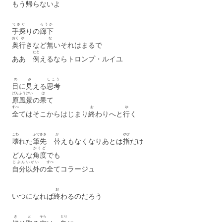
もう
帰
らないよ
てさぐ
ろうか
手探
りの
廊下
おく
ゆ
な
奥
行
きなど
無
いそれはまるで
たと
ああ
例
えるならトロンプ・ルイユ
め
み
しこう
目
に
見
える
思考
げん
ふうけい
は
原
風景
の
果
て
すべ
お
ゆ
全
てはそこからはじまり
終
わりへと
行
く
こわ
ふでさき
か
ゆび
壊
れた
筆先
替
えもなくなりあとは
指
だけ
かくど
どんな
角度
でも
じぶん
いがい
すべ
自分
以外
の
全
てコラージュ
お
いつになれば
終
わるのだろう
き
と
そら
とり