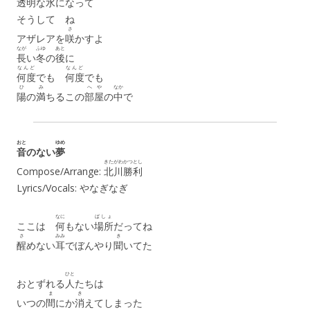
透明
な
水
になって
そうして ね
さ
アザレアを
咲
かすよ
なが
ふゆ
あと
長
い
冬
の
後
に
なんど
なんど
何度
でも
何度
でも
ひ
み
へや
なか
陽
の
満
ちるこの
部屋
の
中
で
おと
ゆめ
音
のない
夢
きたがわ
かつとし
Compose/Arrange:
北川
勝利
Lyrics/Vocals: やなぎなぎ
なに
ばしょ
ここは
何
もない
場所
だってね
さ
みみ
き
醒
めない
耳
でぼんやり
聞
いてた
ひと
おとずれる
人
たちは
ま
き
いつの
間
にか
消
えてしまった