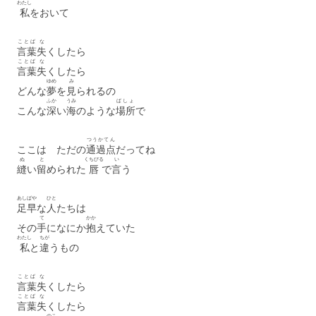
わたし
私
をおいて
ことば
な
言葉
失
くしたら
ことば
な
言葉
失
くしたら
ゆめ
み
どんな
夢
を
見
られるの
ふか
うみ
ばしょ
こんな
深
い
海
のような
場所
で
つうかてん
ここは ただの
通過点
だってね
ぬ
と
くちびる
い
縫
い
留
められた
唇
で
言
う
あしばや
ひと
足早
な
人
たちは
て
かか
その
手
になにか
抱
えていた
わたし
ちが
私
と
違
うもの
ことば
な
言葉
失
くしたら
ことば
な
言葉
失
くしたら
のこ