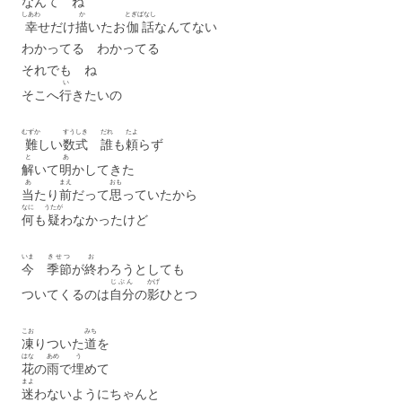
なんて ね
しあわ
か
とぎばなし
幸
せだけ
描
いたお
伽話
なんてない
わかってる わかってる
それでも ね
い
そこへ
行
きたいの
むずか
すうしき
だれ
たよ
難
しい
数式
誰
も
頼
らず
と
あ
解
いて
明
かしてきた
あ
まえ
おも
当
たり
前
だって
思
っていたから
なに
うたが
何
も
疑
わなかったけど
いま
きせつ
お
今
季節
が
終
わろうとしても
じぶん
かげ
ついてくるのは
自分
の
影
ひとつ
こお
みち
凍
りついた
道
を
はな
あめ
う
花
の
雨
で
埋
めて
まよ
迷
わないようにちゃんと