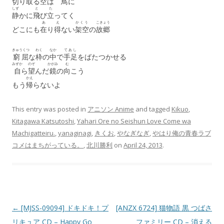
切
り
取
る
空
は
鳥
に
しず
と
た
静
かに
飛
び
立
ってく
あ
え
かくう
こきょう
どこにも
在
り
得
ない
架空
の
故郷
きゅうくつ
わく
なか
てあし
窮屈
な
枠
の
中
で
手足
をばたつかせる
みずか
のぞ
かがみ
む
自
ら
望
んだ
鏡
の
向
こう
かえ
もう
帰
らないよ
This entry was posted in
アニソン Anime
and tagged
Kikuo
,
Kitagawa Katsutoshi
,
Yahari Ore no Seishun Love Come wa
Machigatteiru.
,
yanaginagi
,
きくお
,
やなぎなぎ
,
やはり俺の青春ラブ
コメはまちがっている。
,
北川勝利
on
April 24, 2013
.
Post navigation
←
[MJSS-09094] ドキドキ！プ
[ANZX 6724] 猫物語 黒 つばさ
リキュア CD – Happy Go
ファミリー CD – 消える