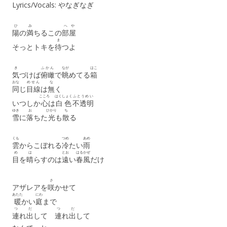
Lyrics/Vocals: やなぎなぎ
ひ
み
へや
陽
の
満
ちるこの
部屋
ま
そっとトキを
待
つよ
き
ふかん
なが
はこ
気
づけば
俯瞰
で
眺
めてる
箱
おな
めせん
な
同
じ
目線
は
無
く
こころ
はくしょく
ふとうめい
いつしか
心
は
白色
不透明
ゆき
お
ひかり
ち
雪
に
落
ちた
光
も
散
る
くも
つめ
あめ
雲
からこぼれる
冷
たい
雨
め
は
とお
はるかぜ
目
を
晴
らすのは
遠
い
春風
だけ
さ
アザレアを
咲
かせて
あたた
にわ
暖
かい
庭
まで
つ
だ
つ
だ
連
れ
出
して
連
れ
出
して