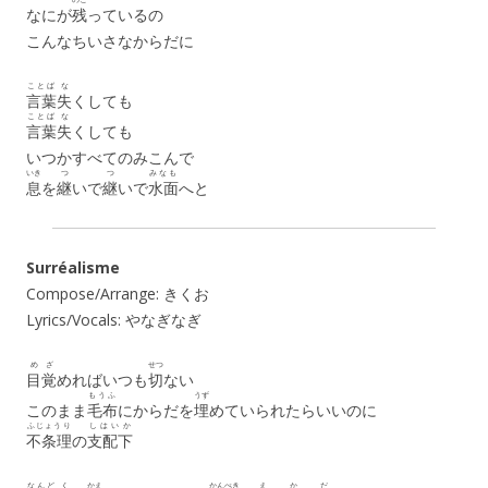
なにが
残
っているの
こんなちいさなからだに
ことば
な
言葉
失
くしても
ことば
な
言葉
失
くしても
いつかすべてのみこんで
いき
つ
つ
みなも
息
を
継
いで
継
いで
水面
へと
Surréalisme
Compose/Arrange: きくお
Lyrics/Vocals: やなぎなぎ
めざ
せつ
目覚
めればいつも
切
ない
もうふ
うず
このまま
毛布
にからだを
埋
めていられたらいいのに
ふじょうり
しはいか
不条理
の
支配下
なんど
く
かえ
かんぺき
え
か
だ