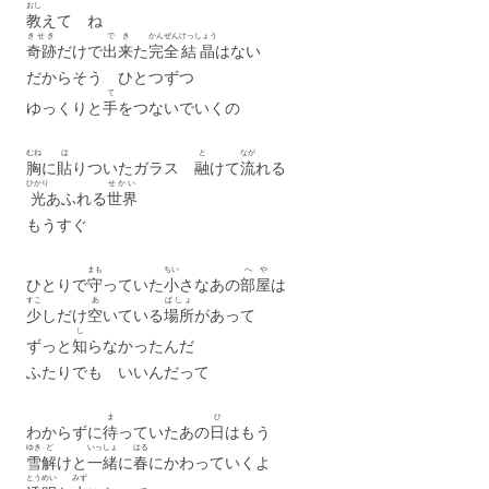
おし
教
えて ね
きせき
でき
かんぜん
けっしょう
奇跡
だけで
出来
た
完全
結晶
はない
だからそう ひとつずつ
て
ゆっくりと
手
をつないでいくの
むね
は
と
なが
胸
に
貼
りついたガラス
融
けて
流
れる
ひかり
せかい
光
あふれる
世界
もうすぐ
まも
ちい
へや
ひとりで
守
っていた
小
さなあの
部屋
は
すこ
あ
ばしょ
少
しだけ
空
いている
場所
があって
し
ずっと
知
らなかったんだ
ふたりでも いいんだって
ま
ひ
わからずに
待
っていたあの
日
はもう
ゆき
ど
いっしょ
はる
雪
解
けと
一緒
に
春
にかわっていくよ
とうめい
みず