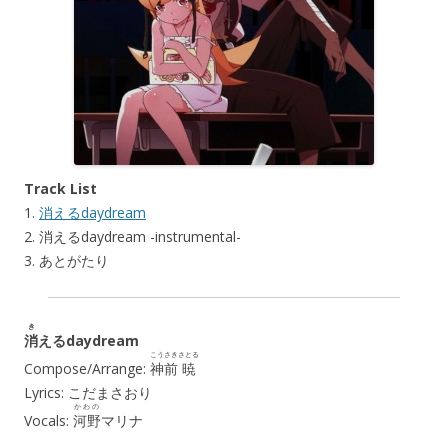
Track List
1.
消えるdaydream
2. 消えるdaydream -instrumental-
3. あとがたり
き
消
えるdaydream
こうさき
さとる
Compose/Arrange:
神前
暁
Lyrics: こだまさおり
かわの
Vocals:
河野
マリナ