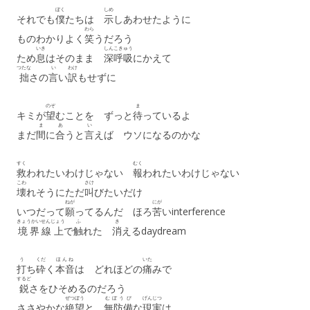
ぼく
しめ
それでも
僕
たちは
示
しあわせたように
わら
ものわかりよく
笑
うだろう
いき
しんこきゅう
ため
息
はそのまま
深呼吸
にかえて
つたな
い
わけ
拙
さの
言
い
訳
もせずに
のぞ
ま
キミが
望
むことを ずっと
待
っているよ
ま
あ
い
まだ
間
に
合
うと
言
えば ウソになるのかな
すく
むく
救
われたいわけじゃない
報
われたいわけじゃない
こわ
さけ
壊
れそうにただ
叫
びたいだけ
ねが
にが
いつだって
願
ってるんだ ほろ
苦
いinterference
きょうかいせんじょう
ふ
き
境界線上
で
触
れた
消
えるdaydream
う
くだ
ほんね
いた
打
ち
砕
く
本音
は どれほどの
痛
みで
するど
鋭
さをひそめるのだろう
ぜつぼう
むぼうび
げんじつ
ささやかな
絶望
と
無防備
な
現実
は