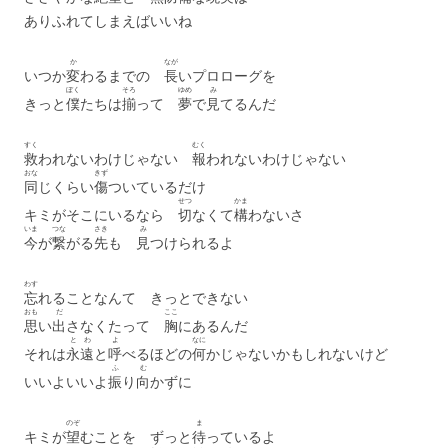
ありふれてしまえばいいね
か
なが
いつか
変
わるまでの
長
いプロローグを
ぼく
そろ
ゆめ
み
きっと
僕
たちは
揃
って
夢
で
見
てるんだ
すく
むく
救
われないわけじゃない
報
われないわけじゃない
おな
きず
同
じくらい
傷
ついているだけ
せつ
かま
キミがそこにいるなら
切
なくて
構
わないさ
いま
つな
さき
み
今
が
繋
がる
先
も
見
つけられるよ
わす
忘
れることなんて きっとできない
おも
だ
ここ
思
い
出
さなくたって
胸
にあるんだ
とわ
よ
なに
それは
永遠
と
呼
べるほどの
何
かじゃないかもしれないけど
ふ
む
いいよいいよ
振
り
向
かずに
のぞ
ま
キミが
望
むことを ずっと
待
っているよ