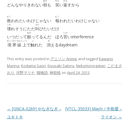
あさ
わら
かえ
どんなやりきれない
朝
も
笑
い
返
すから
すく
むく
救
われたいわけじゃない
報
われたいわけじゃない
こわ
さけ
壊
れそうにただ
叫
びたいだけ
ねが
にが
いつだって
願
ってるんだ ほろ
苦
いinterference
きょうかいせんじょう
ふ
き
境界線上
で
触
れた
消
えるdaydream
This entry was posted in
アニソン Anime
and tagged
Kawano
Marina
,
Kodama Saori
,
Kousaki Satoru
,
Nekomonogatari
,
こだまさ
おり
,
河野マリナ
,
猫物語
,
神前暁
on
April 24, 2013
.
Post navigation
←
[GNCA-0269] やなぎなぎ –
[VTCL-35033] May’n / 中島愛 –
ユキトキ
ライオン
→