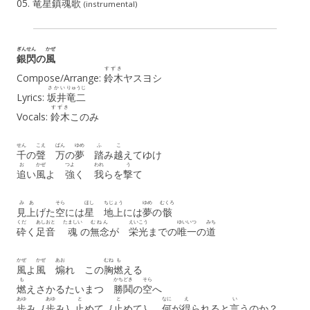
05. 竜星鎮魂歌
(instrumental)
ぎんせん
かぜ
銀閃
の
風
すずき
Compose/Arrange:
鈴木
ヤスヨシ
さかい
りゅうじ
Lyrics:
坂井
竜二
すずき
Vocals:
鈴木
このみ
せん
こえ
ばん
ゆめ
ふ
こ
千
の
聲
万
の
夢
踏
み
越
えてゆけ
お
かぜ
つよ
われ
う
追
い
風
よ
強
く
我
らを
撃
て
み
あ
そら
ほし
ちじょう
ゆめ
むくろ
見
上
げた
空
には
星
地上
には
夢
の
骸
くだ
あしおと
たましい
むねん
えいこう
ゆいいつ
みち
砕
く
足音
魂
の
無念
が
栄光
までの
唯一
の
道
かぜ
かぜ
あお
むね
も
風
よ
風
煽
れ この
胸
燃
える
も
かちどき
そら
燃
えさかるたいまつ
勝鬨
の
空
へ
あゆ
あゆ
と
と
なに
え
い
歩
み｛
歩
み｝
止
めて｛
止
めて｝
何
が
得
られると
言
うのか？