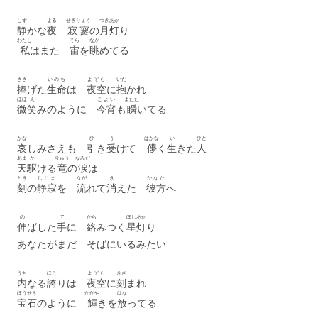
しず
よる
せきりょう
つき
あか
静
かな
夜
寂寥
の
月
灯
り
わたし
そら
なが
私
はまた
宙
を
眺
めてる
ささ
いのち
よぞら
いだ
捧
げた
生命
は
夜空
に
抱
かれ
ほほ
え
こよい
またた
微
笑
みのように
今宵
も
瞬
いてる
かな
ひ
う
はかな
い
ひと
哀
しみさえも
引
き
受
けて
儚
く
生
きた
人
あま
か
りゅう
なみだ
天
駆
ける
竜
の
涙
は
とき
しじま
なが
き
かなた
刻
の
静寂
を
流
れて
消
えた
彼方
へ
の
て
から
ほし
あか
伸
ばした
手
に
絡
みつく
星
灯
り
あなたがまだ そばにいるみたい
うち
ほこ
よぞら
きざ
内
なる
誇
りは
夜空
に
刻
まれ
ほうせき
かがや
はな
宝石
のように
輝
きを
放
ってる