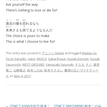
Ask yourself the way
There’s nothing to lose or die for!
かこ
きず
おそ
過去
の
傷
を
恐
れるなら
みらい
す
未来
さえも
捨
てるようなもんだ
The choice is yours to make
This is what I choose to live for!
This entry was posted in
アニソン Anime
and tagged
Madan no
Ou to Vanadis
,
nano
,
NAZCA
,
Sakai Ryuuji
,
Suzuki Konomi
,
Suzuki
Yasuyoshi
,
WEST GROUND
,
Yamazaki Yasuyuki
,
ナスカ
,
ナノ
,
坂井
竜二
,
山崎泰之
,
鈴木このみ
,
鈴木ヤスヨシ
,
魔弾の王とヴァナディー
ス
on
May 4, 2017
.
Post navigation
←
[ZMCZ-9306/9307] 鈴木こ
[ZMCZ-9897/9898] 鈴木このみ