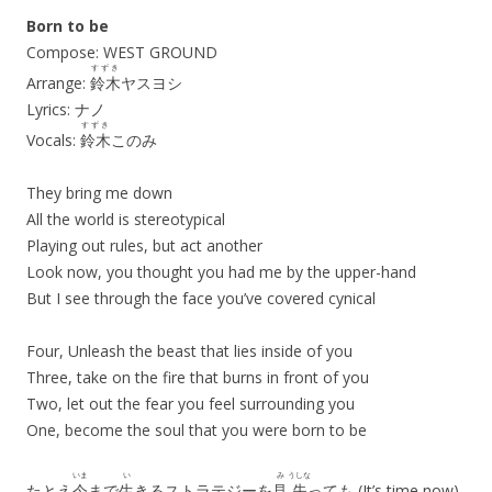
Born to be
Compose: WEST GROUND
すずき
Arrange:
鈴木
ヤスヨシ
Lyrics: ナノ
すずき
Vocals:
鈴木
このみ
They bring me down
All the world is stereotypical
Playing out rules, but act another
Look now, you thought you had me by the upper-hand
But I see through the face you’ve covered cynical
Four, Unleash the beast that lies inside of you
Three, take on the fire that burns in front of you
Two, let out the fear you feel surrounding you
One, become the soul that you were born to be
いま
い
み
うしな
たとえ
今
まで
生
きるストラテジーを
見
失
っても (It’s time now)