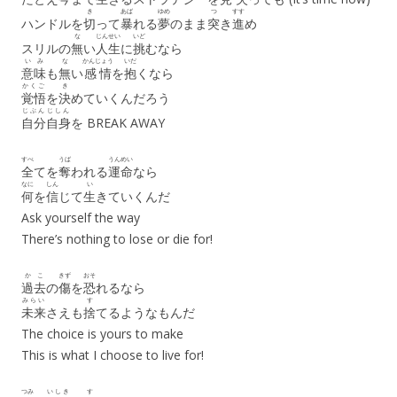
き
あば
ゆめ
つ
すす
ハンドルを
切
って
暴
れる
夢
のまま
突
き
進
め
な
じんせい
いど
スリルの
無
い
人生
に
挑
むなら
いみ
な
かんじょう
いだ
意味
も
無
い
感情
を
抱
くなら
かくご
き
覚悟
を
決
めていくんだろう
じぶん
じしん
自分
自身
を BREAK AWAY
すべ
うば
うんめい
全
てを
奪
われる
運命
なら
なに
しん
い
何
を
信
じて
生
きていくんだ
Ask yourself the way
There’s nothing to lose or die for!
かこ
きず
おそ
過去
の
傷
を
恐
れるなら
みらい
す
未来
さえも
捨
てるようなもんだ
The choice is yours to make
This is what I choose to live for!
つみ
いしき
す