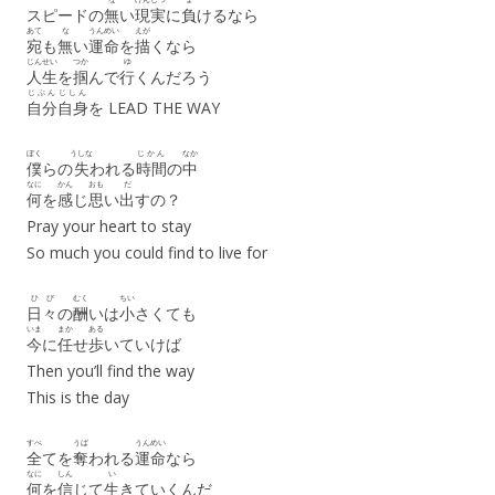
スピードの
無
い
現実
に
負
けるなら
あて
な
うんめい
えが
宛
も
無
い
運命
を
描
くなら
じんせい
つか
ゆ
人生
を
掴
んで
行
くんだろう
じぶん
じしん
自分
自身
を LEAD THE WAY
ぼく
うしな
じかん
なか
僕
らの
失
われる
時間
の
中
なに
かん
おも
だ
何
を
感
じ
思
い
出
すの？
Pray your heart to stay
So much you could find to live for
ひび
むく
ちい
日々
の
酬
いは
小
さくても
いま
まか
ある
今
に
任
せ
歩
いていけば
Then you’ll find the way
This is the day
すべ
うば
うんめい
全
てを
奪
われる
運命
なら
なに
しん
い
何
を
信
じて
生
きていくんだ