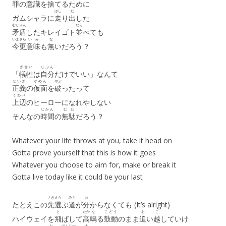
罪
の
意識
を
捨
てるために
はし
だ
ガムシャラに
走
り
出
した
むじゅん
なら
矛盾
したキレイゴト
並
べても
いまさら
いみ
な
今更
意味
も
無
いだろう？
ぎせい
じぶん
「
犠牲
は
自分
だけでいい」なんて
せいぎ
かめん
やぶ
正義
の
仮面
を
破
ったって
うわべ
上辺
のヒーローになれやしない
じかん
むだ
そんなの
時間
の
無駄
だろう？
Whatever your life throws at you, take it head on
Gotta prove yourself that this is how it goes
Whatever you choose to aim for, make or break it
Gotta live today like it could be your last
さき
えら
みち
わ
たとえこの
先
選
ぶ
道
が
分
からなくても (It’s alright)
と
たか
な
こどう
お
こ
ハイウェイを
飛
ばして
高
鳴
る
鼓動
のまま
追
い
越
していけ
な
げんじつ
ま