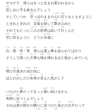
サヨナラ
僕
らはきっと
生
まれ
変
われるから
かな
て
ふ
悲
しみに
手
を
振
るんでしょう
から
こころ
あか
そしていつか
空
っぽのままの
心
に
灯
りをともすように
ことば
さが
つな
と
とぎれとぎれの
言葉
を
探
して
繋
ぎ
止
めた
ふたり
せかい
つづ
ゆ
それでもたった
二人
の
世界
は
続
いて
行
くんだ
そら
いの
えいえん
空
に
祈
るように どうか
永遠
に
しろ
くろ
いち
ゼロ
ぼく
えら
こと
せま
白
・
黒
・
壱
・
零
僕
らは
選
ぶ
事
を
迫
られてばかり
のこ
だいじ
もの
こわ
だ
そうして
残
った
大事
な
物
を
壊
れるほど
抱
きしめていた
あ
がた
す
ひかり
さき
明
け
方
過
ぎの
光
の
先
に
すこ
みらい
み
き
ほんの
少
しだけ
未来
が
見
えた
気
がして
ゆめ
ねが
つづ
バカげた
夢
だってきっと
願
い
続
けるから
きせき
ちか
奇跡
に
近
づくんでしょう
きみ
よわ
とな
み
つよ
かけら
それは
君
の
弱
さの
隣
りに
見
つけた
強
さの
欠片
だって
ことば
さが
つな
と