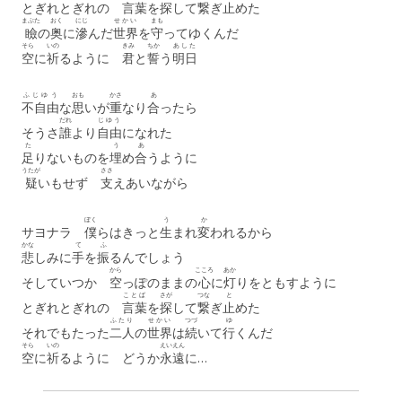
とぎれとぎれの
言葉
を
探
して
繋
ぎ
止
めた
まぶた
おく
にじ
せかい
まも
瞼
の
奥
に
滲
んだ
世界
を
守
ってゆくんだ
そら
いの
きみ
ちか
あした
空
に
祈
るように
君
と
誓
う
明日
ふじゆう
おも
かさ
あ
不自由
な
思
いが
重
なり
合
ったら
だれ
じゆう
そうさ
誰
より
自由
になれた
た
う
あ
足
りないものを
埋
め
合
うように
うたが
ささ
疑
いもせず
支
えあいながら
ぼく
う
か
サヨナラ
僕
らはきっと
生
まれ
変
われるから
かな
て
ふ
悲
しみに
手
を
振
るんでしょう
から
こころ
あか
そしていつか
空
っぽのままの
心
に
灯
りをともすように
ことば
さが
つな
と
とぎれとぎれの
言葉
を
探
して
繋
ぎ
止
めた
ふたり
せかい
つづ
ゆ
それでもたった
二人
の
世界
は
続
いて
行
くんだ
そら
いの
えいえん
空
に
祈
るように どうか
永遠
に…