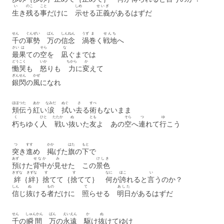
い
のこ
こと
しめ
せいぎ
生
き
残
る
事
だけに
示
せる
正義
があるはずだ
せん
ぐんぜい
ばん
しんねん
うず
ま
せんち
千
の
軍勢
万
の
信念
渦
巻
く
戦地
へ
さい
は
そら
な
最
果
ての
空
を
凪
ぐまでは
どうこく
いか
ちから
か
慟哭
も
怒
りも
力
に
変
えて
ぎんせん
かぜ
銀閃
の
風
になれ
ほほ
つた
あか
なみだ
ぬぐ
さ
すべ
頬
伝
う
紅
い
涙
拭
い
去
る
術
もないまま
く
ひと
たたか
ぬ
とも
そら
つ
ゆ
朽
ちゆく
人
戦
い
抜
いた
友
よ あの
空
へ
連
れて
行
こう
つ
すす
かか
はた
もと
突
き
進
め
掲
げた
旗
の
下
で
あず
せなか
み
けしき
預
けた
背中
が
見
せた この
景色
きずな
きずな
す
す
なに
ほこ
い
絆
｛
絆
｝
捨
てて｛
捨
てて｝
何
が
誇
れると
言
うのか？
しん
ぬ
もの
て
あした
信
じ
抜
ける
者
だけに
照
らせる
明日
があるはずだ
せん
しゅんかん
ばん
えいえん
か
ぬ
千
の
瞬間
万
の
永遠
駆
け
抜
けてゆけ