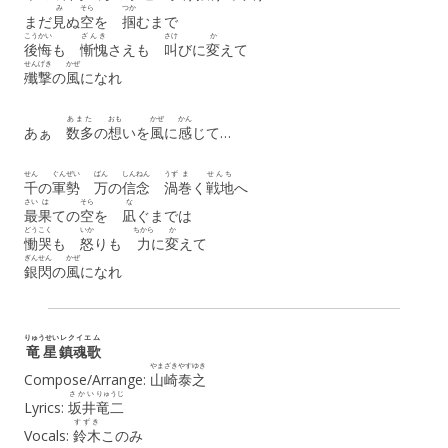
み
そら
つか
まだ
見
ぬ
空
を
掴
むまで
こうかい
ざんき
さけ
か
後悔
も
慚愧
さえも
叫
びに
変
えて
せんげき
かぜ
殲撃
の
風
になれ
あまた
おも
かぜ
かん
あぁ
数多
の
想
いを
風
に
感
じて…
せん
ぐんぜい
ばん
しんねん
うず
ま
せんち
千
の
軍勢
万
の
信念
渦
巻
く
戦地
へ
さい
は
そら
な
最
果
ての
空
を
凪
ぐまでは
どうこく
いか
ちから
か
慟哭
も
怒
りも
力
に
変
えて
ぎんせん
かぜ
銀閃
の
風
になれ
りゅうせい
レクイエム
竜星
鎮魂歌
やまざき
やすゆき
Compose/Arrange:
山崎
泰之
さかい
りゅうじ
Lyrics:
坂井
竜二
すずき
Vocals:
鈴木
このみ