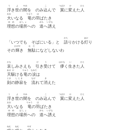
う
よ
やみ
こ
つばさ
か
ひと
浮
き
世
の
闇
を のみ
込
んで
翼
に
変
えた
人
おお
りゅう
は
大
いなる
竜
の
羽
ばたき
ゆめ
ばしょ
みち
いざな
理想
の
場所
への
道
へ
誘
え
かた
あか
「いつでも そばにいる」と
語
りかける
灯
り
かがや
むだ
その
輝
き
無駄
になどしないわ
かな
ひ
う
はかな
い
ひと
哀
しみさえも
引
き
受
けて
儚
く
生
きた
人
あま
か
りゅう
なみだ
天
駆
ける
竜
の
涙
は
とき
しじま
なが
き
刻
の
静寂
を
流
れて
消
えた
う
よ
やみ
こ
つばさ
か
ひと
浮
き
世
の
闇
を のみ
込
んで
翼
に
変
えた
人
おお
りゅう
は
大
いなる
竜
の
羽
ばたき
ゆめ
ばしょ
みち
いざな
理想
の
場所
への
道
へ
誘
え
ねむ
ねむ
やす