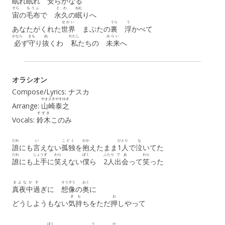
眠
れ
眠
れ
安
らかなる
そら
もうふ
とわ
ねむ
宙
の
毛布
で
永久
の
眠
りへ
せかい
うら
う
あなたがくれた
世界
まぶたの
裏
浮
かべて
かなら
まも
ぬ
わたし
みらい
必
ず
守
り
抜
くわ
私
たちの
未来
へ
オラシオン
Compose/Lyrics: ナスカ
やまざき
やすゆき
Arrange:
山崎
泰之
すずき
Vocals:
鈴木
このみ
だれ
い
こどく
かか
ひとり
な
誰
にも
言
えない
孤独
を
抱
えたまま
1人
で
泣
いてた
だれ
じょうず
わら
ぼく
ふたり
で
あ
わら
誰
にも
上手
に
笑
えない
僕
ら
2人
出
会
って
笑
った
まよなか
す
そうぞう
おく
真夜中
過
ぎに
想像
の
奥
に
き
も
お
どうしようもない
気
持
ちをただ
押
しやって
ぼく
う
か