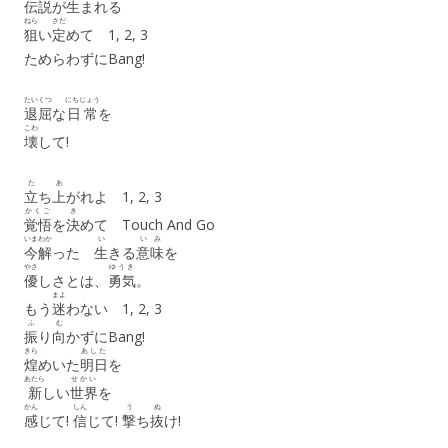
伝説
が
生
まれる
ねら
さだ
狙
い
定
めて 1, 2, 3
ためらわずにBang!
たいくつ
にちじょう
退屈
な
日常
を
こわ
壊
して!
た
あ
立
ち
上
がれよ 1, 2, 3
かくご
き
覚悟
を
決
めて Touch And Go
いま
わか
い
いみ
今
解
った
生
きる
意味
を
やさ
ゆうき
優
しさとは、
勇気
。
まよ
もう
迷
わない 1, 2, 3
ふ
む
振
り
向
かずにBang!
きら
あした
煌
めいた
明日
を
あたら
せかい
新
しい
世界
を
かん
しん
う
ぬ
感
じて!
信
じて!
撃
ち
抜
け!