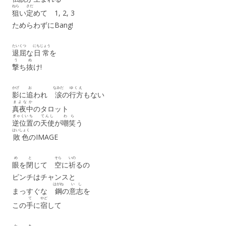
ねら
さだ
狙
い
定
めて 1, 2, 3
ためらわずにBang!
たいくつ
にちじょう
退屈
な
日常
を
う
ぬ
撃
ち
抜
け!
かげ
お
なみだ
ゆくえ
影
に
追
われ
涙
の
行方
もない
まよなか
真夜中
のタロット
ぎゃくいち
てんし
わ
ら
逆位置
の
天使
が
嘲
笑
う
はいしょく
敗色
のIMAGE
め
と
そら
いの
眼
を
閉
じて
空
に
祈
るの
ピンチはチャンスと
はがね
いし
まっすぐな
鋼
の
意志
を
て
やど
この
手
に
宿
して
た
あ