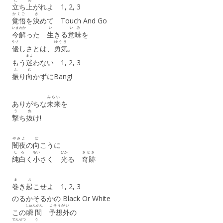
立
ち
上
がれよ 1, 2, 3
かくご
き
覚悟
を
決
めて Touch And Go
いま
わか
い
いみ
今
解
った
生
きる
意味
を
やさ
ゆうき
優
しさとは、
勇気
。
まよ
もう
迷
わない 1, 2, 3
ふ
む
振
り
向
かずにBang!
みらい
ありがちな
未来
を
う
ぬ
撃
ち
抜
け!
やみよ
む
闇夜
の
向
こうに
し
ろ
ちい
ひか
きせき
純
白
く
小
さく
光
る
奇跡
ま
お
巻
き
起
こせよ 1, 2, 3
のるかそるかの Black Or White
しゅんかん
よそうがい
この
瞬間
予想外
の
でんせつ
う