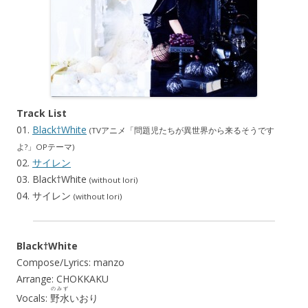
Track List
01.
Black†White
(TVアニメ「問題児たちが異世界から来るそうです
よ?」OPテーマ)
02.
サイレン
03. Black†White
(without Iori)
04. サイレン
(without Iori)
Black†White
Compose/Lyrics: manzo
Arrange: CHOKKAKU
のみず
Vocals:
野水
いおり