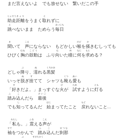
まだ
言
えないよ でも
放
せない
繋
いだこの
手
じょそう
きょり
と
助走
距離
をうまく
取
れずに
と
まいにち
跳
べないまま ためらう
毎日
き
こえ
のど
か
聞
いて
声
にならない もどかしい
喉
を
掻
きむしっても
むね
こどう
む
め
なに
もと
ひびく
胸
の
鼓動
は ふり
向
いた
瞳
に
何
を
求
める？
ぶ
ぬ
くろかみ
どしゃ
降
り、
濡
れる
黒髪
ぬ
す
くつ
あい
いっそ
脱
ぎ
捨
てて シャツも
靴
も
愛
も
す
ひ
ため
とも
「
好
きだよ。」まっすぐな
火
が
試
すように
灯
る
ふ
こ
さいご
踏
み
込
んだら
最後
し
はじ
もど
でも
知
ってるんだ
始
まってたこと
戻
れないこと…
わたし
ふる
こえ
「
私
も。」
震
える
声
が
そで
ふ
こ
せつな
袖
をつかんで
踏
み
込
んだ
刹那
ぶ
すがた
かく