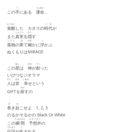
て
うんめい
この
手
にある
運命
…
かくせい
とき
覚醒
した カオスの
時代
が
しんじつ
かく
また
真実
を
隠
す
こどく
は
かす
う
孤独
の
果
て
幽
かに
浮
かぶ
ぬくもりはMIRAGE
ほし
かみ
つく
この
星
は
神
が
創
った
いびつなジオラマ
ひと
みな
しあわ
人
は
皆
幸
せという
さが
GIFTを
探
すの
ま
お
巻
き
起
こせよ 1, 2, 3
のるかそるかの Black Or White
しゅんかん
よそうがい
この
瞬間
予想外
の
でんせつ
う
伝説
が
生
まれる