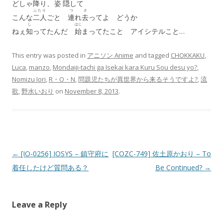
どしゃ
降
り、
姿
隠
して
ふたり
つ
さ
こんな
二人
ごと
連
れ
去
ってよ どうか
し
はじ
ねぇ
知
ってたんだ
始
まってたこと アイシテルこと…
This entry was posted in
アニソン Anime
and tagged
CHOKKAKU
,
Luca
,
manzo
,
Mondaiji-tachi ga Isekai kara Kuru Sou desu yo?
,
Nomizu Iori
,
R・O・N
,
問題児たちが異世界から来るそうですよ?
,
流
歌
,
野水いおり
on
November 8, 2013
.
Post navigation
←
[IO-0256] IOSYS – 鎮守府に
[COZC-749] 佐土原かおり – To
着任したけど質問ある？
Be Continued?
→
Leave a Reply