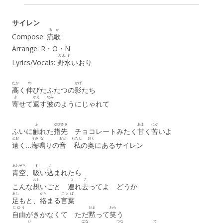
サイレン
るか
Compose:
流歌
Arrange: R・O・N
のみず
Lyrics/Vocals:
野水
いおり
たか
の
かげ
高
く
伸
びたふたつの
影
たち
よ
かえ
なみ
寄
せて
返
す
波
のようにじゃれて
ふ
ゆびさき
あま
にが
ふいに
触
れた
指先
チョコレートみたく
甘
く
苦
いよ
とお
うみ
な
おと
わたし
おく
遠
く…
海
鳴
りの
音
私
の
奥
にあるサイレン
あおぞら
す
こ
青空
、
吸
い
込
まれたら
おも
つ
さ
こんな
想
いごと
連
れ
去
ってよ どうか
あし
から
ことば
足
もと、
絡
まる
言葉
じゆう
だま
わら
自由
がきかなくて ただ
黙
って
笑
う
い
はな
つな
て