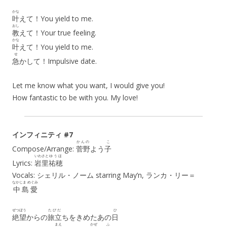
かな
叶
えて！You yield to me.
おし
教
えて！Your true feeling.
かな
叶
えて！You yield to me.
せ
急
かして！Impulsive date.
Let me know what you want, I would give you!
How fantastic to be with you. My love!
インフィニティ #7
かんの
こ
Compose/Arrange:
菅野
よう
子
いわさと
ゆうほ
Lyrics:
岩里
祐穂
Vocals: シェリル・ノーム starring May’n, ランカ・リー＝
なかじま めぐみ
中島愛
ぜつぼう
たびだ
ひ
絶望
からの
旅立
ちをきめたあの
日
まえ
かぜ
ふ