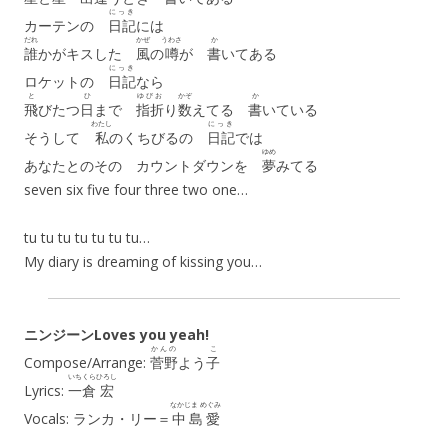
にっき
カーテンの
日記
には
だれ
かぜ
うわさ
か
誰
かがキスした
風
の
噂
が
書
いてある
にっき
ロケットの
日記
なら
と
ひ
ゆびお
かぞ
か
飛
びたつ
日
まで
指折
り
数
えてる
書
いている
わたし
にっき
そうして
私
のくちびるの
日記
では
ゆめ
あなたとのその カウントダウンを
夢
みてる
seven six five four three two one…
tu tu tu tu tu tu tu…
My diary is dreaming of kissing you…
ニンジーンLoves you yeah!
かんの
こ
Compose/Arrange:
菅野
よう
子
いちくら
ひろし
Lyrics:
一倉
宏
なかじま めぐみ
Vocals: ランカ・リー＝
中島愛