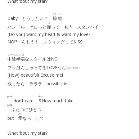
What ’bout my star?
そうじゅう
Baby どうしたい？
操縦
にぎ
ハンドル ぎゅっと
握
って もう スタンバイ
(Do you) want my heart & want my love?
NO!? んもう！ スウィングしてKISS!
ちゅうと
はんぱ
中途
半端
なスタイルはNO
と
ブッ
飛
んじゃってるLOVEならfor me
(How) beautiful! Excuse me!
ほ
欲
したら ラララ possibilities
point
dollars
.
I don’t care
$
How much fake
point
.
ふたつにひとつ
あい
but
愛
なら して
What ’bout my star?