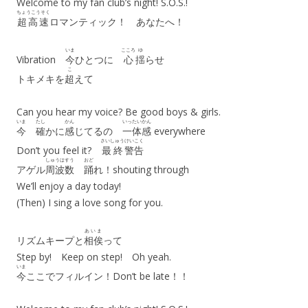
Welcome to my fan club’s night! S.O.S.!
ちょうこうそく
超高速
ロマンティック！ あなたへ！
いま
こころ
ゆ
Vibration
今
ひとつに
心
揺
らせ
こ
トキメキを
超
えて
Can you hear my voice? Be good boys & girls.
いま
たし
かん
いったいかん
今
確
かに
感
じてるの
一体感
everywhere
さいしゅう
けいこく
Don’t you feel it?
最終
警告
しゅうはすう
おど
アゲル
周波数
踊
れ！shouting through
We’ll enjoy a day today!
(Then) I sing a love song for you.
あいま
リズムキープと
相俟
って
Step by! Keep on step! Oh yeah.
いま
今
ここでフィルイン！Don’t be late！！