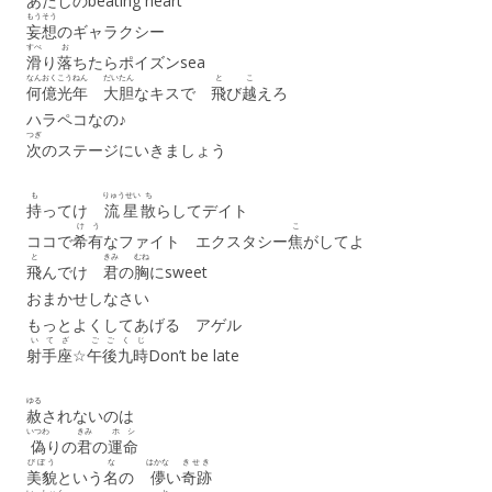
あたしのbeating heart
もうそう
妄想
のギャラクシー
すべ
お
滑
り
落
ちたらポイズンsea
なんおく
こうねん
だいたん
と
こ
何億
光年
大胆
なキスで
飛
び
越
えろ
ハラペコなの♪
つぎ
次
のステージにいきましょう
も
りゅうせい
ち
持
ってけ
流星
散
らしてデイト
けう
こ
ココで
希有
なファイト エクスタシー
焦
がしてよ
と
きみ
むね
飛
んでけ
君
の
胸
にsweet
おまかせしなさい
もっとよくしてあげる アゲル
いてざ
ごご
くじ
射手座
☆
午後
九時
Don’t be late
ゆる
赦
されないのは
いつわ
きみ
ホシ
偽
りの
君
の
運命
びぼう
な
はかな
きせき
美貌
という
名
の
儚
い
奇跡