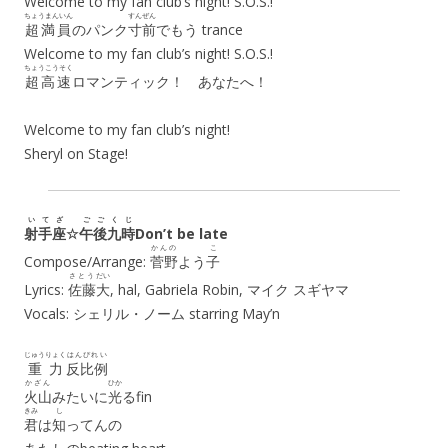
Welcome to my fan club’s night! S.O.S.!
ちょうまんいん
すんぜん
超満員
のパンク
寸前
でもう trance
Welcome to my fan club’s night! S.O.S.!
ちょうこうそく
超高速
ロマンティック！ あなたへ！
Welcome to my fan club’s night!
Sheryl on Stage!
いてざ
ごご
くじ
射手座
☆
午後
九時
Don’t be late
かんの
こ
Compose/Arrange:
菅野
よう
子
さとう
だい
Lyrics:
佐藤
大
, hal, Gabriela Robin, マイク スギヤマ
Vocals: シェリル・ノーム starring May’n
じゅうりょく
はんぴれい
重力
反比例
かざん
ひか
火山
みたいに
光
るfin
きみ
し
君
は
知
ってんの