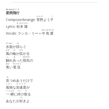
せいかん
ひこう
星間
飛行
かんの
こ
Compose/Arrange:
菅野
よう
子
まつもと
たかし
Lyrics:
松本
隆
なかじま めぐみ
Vocals: ランカ・リー＝
中島愛
すいめん
ゆ
水面
が
揺
らぐ
かぜ
わ
ひろ
風
の
輪
が
拡
がる
ふ
あ
ゆびさき
触
れ
合
った
指先
の
あお
でんりゅう
青
い
電流
み
見
つめあうだけで
こどく
かそくど
孤独
な
加速度
が
いっしゅん
くだ
ち
一瞬
に
砕
け
散
る
す
あなたが
好
きよ