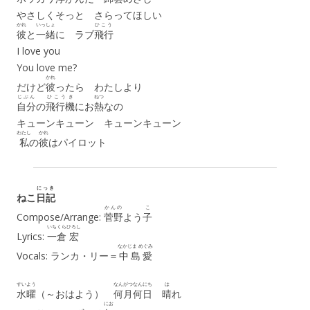
やさしくそっと さらってほしい
かれ
いっしょ
ひこう
彼
と
一緒
に ラブ
飛行
I love you
You love me?
かれ
だけど
彼
ったら わたしより
じぶん
ひこうき
ねつ
自分
の
飛行機
にお
熱
なの
キューンキューン キューンキューン
わたし
かれ
私
の
彼
はパイロット
にっき
ねこ
日記
かんの
こ
Compose/Arrange:
菅野
よう
子
いちくら
ひろし
Lyrics:
一倉
宏
なかじま めぐみ
Vocals: ランカ・リー＝
中島愛
すいよう
なんがつ
なんにち
は
水曜
（～おはよう）
何月
何日
晴
れ
にお