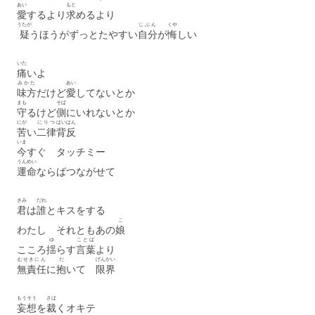
あい
もと
愛
するより
求
めるより
うたが
じぶん
くや
疑
うほうがずっとたやすい
自分
が
悔
しい
いた
痛
いよ
みかた
あい
味方
だけど
愛
してないとか
まも
そば
守
るけど
側
にいれないとか
にが
にりつ
はいはん
苦
い
二律
背反
いま
今
すぐ タッチミー
うんめい
運命
ならばつながせて
きみ
だれ
君
は
誰
とキスをする
こ
わたし それともあの
娘
ゆ
ことば
こころ
揺
らす
言葉
より
むせきにん
だ
げんかい
無責任
に
抱
いて
限界
もうそう
さば
妄想
を
裁
くオキテ