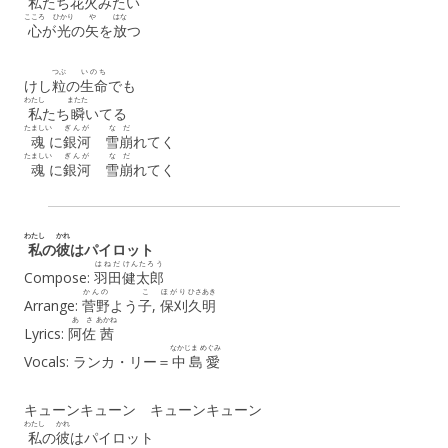
私
たち
花火
みたい
こころ
ひかり
や
はな
心
が
光
の
矢
を
放
つ
つぶ
いのち
けし
粒
の
生命
でも
わたし
またた
私
たち
瞬
いてる
たましい
ぎんが
なだ
魂
に
銀河
雪崩
れてく
たましい
ぎんが
なだ
魂
に
銀河
雪崩
れてく
わたし
かれ
私
の
彼
はパイロット
はねだ
けんたろう
Compose:
羽田
健太郎
かんの
こ
ほがり
ひさあき
Arrange:
菅野
よう
子
,
保刈
久明
あさ
あかね
Lyrics:
阿佐
茜
なかじま めぐみ
Vocals: ランカ・リー＝
中島愛
キューンキューン キューンキューン
わたし
かれ
私
の
彼
はパイロット