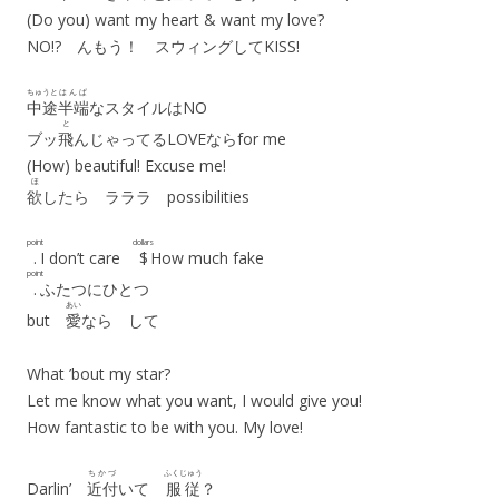
(Do you) want my heart & want my love?
NO!? んもう！ スウィングしてKISS!
ちゅうと
はんぱ
中途
半端
なスタイルはNO
と
ブッ
飛
んじゃってるLOVEならfor me
(How) beautiful! Excuse me!
ほ
欲
したら ラララ possibilities
point
dollars
.
I don’t care
$
How much fake
point
.
ふたつにひとつ
あい
but
愛
なら して
What ’bout my star?
Let me know what you want, I would give you!
How fantastic to be with you. My love!
ちかづ
ふくじゅう
Darlin’
近付
いて
服従
？