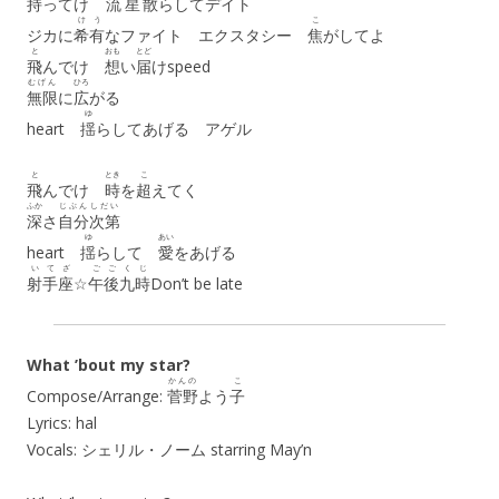
持
ってけ
流星
散
らしてデイト
けう
こ
ジカに
希有
なファイト エクスタシー
焦
がしてよ
と
おも
とど
飛
んでけ
想
い
届
けspeed
むげん
ひろ
無限
に
広
がる
ゆ
heart
揺
らしてあげる アゲル
と
とき
こ
飛
んでけ
時
を
超
えてく
ふか
じぶん
しだい
深
さ
自分
次第
ゆ
あい
heart
揺
らして
愛
をあげる
いてざ
ごご
くじ
射手座
☆
午後
九時
Don’t be late
What ’bout my star?
かんの
こ
Compose/Arrange:
菅野
よう
子
Lyrics: hal
Vocals: シェリル・ノーム starring May’n