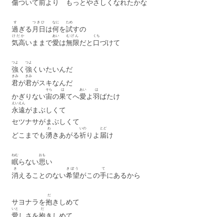
傷
ついて
前
より もっとやさしくなれたかな
す
つきひ
なに
ため
過
ぎる
月日
は
何
を
試
すの
けだか
あい
むげん
くち
気高
いままで
愛
は
無限
だと
口
づけて
つよ
つよ
強
く
強
くいたいんだ
きみ
きみ
君
が
君
がスキなんだ
そら
は
あい
は
かぎりない
宙
の
果
てへ
愛
よ
羽
ばたけ
えいえん
永遠
がまぶしくて
セツナサがまぶしくて
わ
いの
とど
どこまでも
湧
きあがる
祈
りよ
届
け
ねむ
おも
眠
らない
思
い
き
きぼう
て
消
えることのない
希望
がこの
手
にあるから
だ
サヨナラを
抱
きしめて
いと
だ
愛
しさを
抱
きしめて