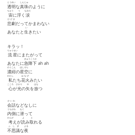
とうめい
しんじゅ
透明
な
真珠
のように
ちゅう
う
なみだ
宙
に
浮
く
涙
ひげき
悲劇
だってかまわない
い
あなたと
生
きたい
キラッ！
りゅうせい
流星
にまたがって
きゅうこうか
あなたに
急降下
ah ah
のうこん
ほしぞら
濃紺
の
星空
に
わたし
はなび
私
たち
花火
みたい
こころ
ひかり
や
はな
心
が
光
の
矢
を
放
つ
かいわ
会話
などなしに
うちがわ
もぐ
内側
に
潜
って
かんが
よ
と
考
えが
読
み
取
れる
ふしぎ
よる
不思議
な
夜