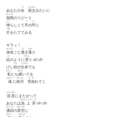
な
じゅもん
あなたの
名
呪文
みたいに
むげん
無限
のリピート
にく
て
こう
憎
らしくて
手
の
甲
に
つめ
爪
をたててみる
キラッ！
からだ
す
とお
身体
ごと
透
き
通
り
え
ただよ
絵
のように
漂
う uh uh
つぶ
いのち
けし
粒
の
生命
でも
わたし
またた
私
たち
瞬
いてる
たましい
ぎんが
なだ
魂
に
銀河
雪崩
れてく
りゅうせい
流星
にまたがって
きゅうじょうしょう
あなたは
急上昇
oh oh
のうこん
ほしぞら
濃紺
の
星空
に
わたし
はなび