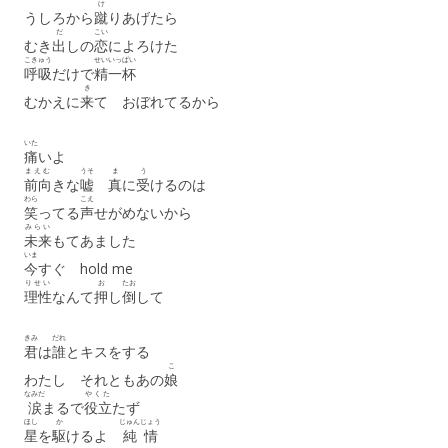
け
うしろから
蹴
りあげたら
だ
こい
むき
出
しの
恋
によろけた
こきゅう
せいいっぱい
呼吸
だけで
精一杯
き
むかえに
来
て おぼれてるから
いた
痛
いよ
まえむ
うそ
ま
う
前向
きな
嘘
真
に
受
けるのは
わら
こえ
笑
ってる
声
せがめないから
みらい
未来
もてあました
いま
今
すぐ hold me
りせい
お
たお
理性
なんて
押
し
倒
して
きみ
だれ
君
は
誰
とキスをする
こ
わたし それともあの
娘
なみだ
やくた
涙
まるで
役立
たず
ほし
か
じゅんじょう
星
を
駆
けるよ
純情