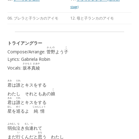
stage)
06. ブレラと子ランカのアイモ
12. 母と子ランカのアイモ
トライアングラー
かんの
こ
Compose/Arrange:
菅野
よう
子
Lyrics: Gabriela Robin
さかもと まあや
Vocals:
坂本真綾
きみ
だれ
君
は
誰
とキスをする
こ
わたし それともあの
娘
きみ
だれ
君
は
誰
とキスをする
ほし
めぐ
じゅんじょう
星
を
巡
るよ
純情
よわむし
な
むし
つ
弱虫
泣
き
虫
連
れて
い
おも
まだ
行
くんだと
思
う わたし