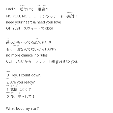
ちかづ
ふくじゅう
Darlin’
近付
いて
服従
？
ぜったい
NO YOU, NO LIFE ナンツッテ もう
絶対
！
need your heart & need your love
OH YES!! スウィートでKISS!
の
こい
乗
っかちゃってる
恋
でもGO!
いっかい
もう
一回
なんてないからHAPPY
no more chance! no rules!
GET したいから ラララ I all give it to you.
three
3.
Hey, I count down.
two
2
. Are you ready?
one
かくご
1
.
覚悟
はどう？
zero
あい
な
0
.
愛
、
鳴
らして！
What ’bout my star?