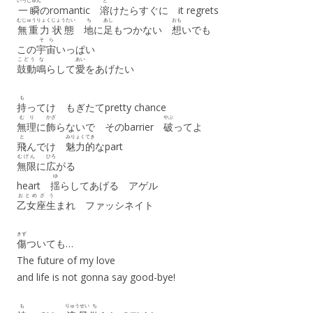
いっしゅん
と
一瞬
のromantic
溶
けたらすぐに it regrets
むじゅうりょく
じょうたい
ち
あし
おも
無重力
状態
地
に
足
もつかない
想
いでも
そら
この
宇宙
いっぱい
こどう
な
あい
鼓動
鳴
らして
愛
をあげたい
も
持
ってけ もぎたてpretty chance
むり
かざ
やぶ
無理
に
飾
らないで そのbarrier
破
ってよ
と
みりょくてき
飛
んでけ
魅力的
なpart
むげん
ひろ
無限
に
広
がる
ゆ
heart
揺
らしてあげる アゲル
おとめざ
う
乙女座
生
まれ ファッシネイト
きず
傷
ついても…
The future of my love
and life is not gonna say good-bye!
も
りゅうせい
ち