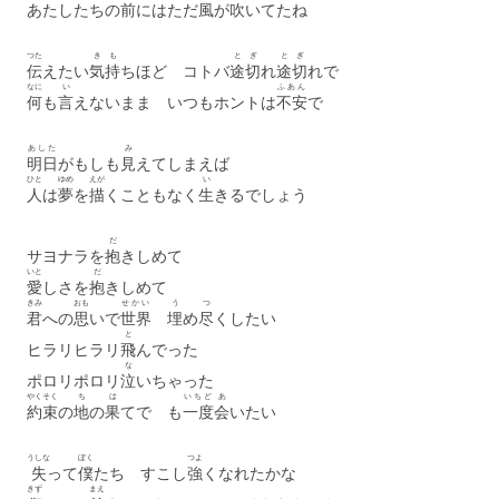
あたしたちの
前
にはただ
風
が
吹
いてたね
つた
きも
とぎ
とぎ
伝
えたい
気持
ちほど コトバ
途切
れ
途切
れで
なに
い
ふあん
何
も
言
えないまま いつもホントは
不安
で
あした
み
明日
がもしも
見
えてしまえば
ひと
ゆめ
えが
い
人
は
夢
を
描
くこともなく
生
きるでしょう
だ
サヨナラを
抱
きしめて
いと
だ
愛
しさを
抱
きしめて
きみ
おも
せかい
う
つ
君
への
思
いで
世界
埋
め
尽
くしたい
と
ヒラリヒラリ
飛
んでった
な
ポロリポロリ
泣
いちゃった
やくそく
ち
は
いちど
あ
約束
の
地
の
果
てで も
一度
会
いたい
うしな
ぼく
つよ
失
って
僕
たち すこし
強
くなれたかな
きず
まえ