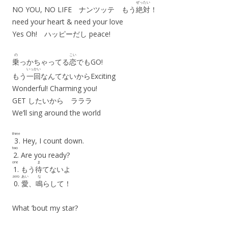
ぜったい
NO YOU, NO LIFE ナンツッテ もう
絶対
！
need your heart & need your love
Yes Oh! ハッピーだし peace!
の
こい
乗
っかちゃってる
恋
でもGO!
いっかい
もう
一回
なんてないからExciting
Wonderful! Charming you!
GET したいから ラララ
We’ll sing around the world
three
3
. Hey, I count down.
two
2
. Are you ready?
one
ま
1
. もう
待
てないよ
zero
あい
な
0
.
愛
、
鳴
らして！
What ’bout my star?