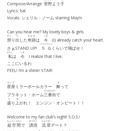
Compose/Arrange:
菅野
よう
子
Lyrics: hal
Vocals: シェリル・ノーム starring May’n
Can you hear me? My lovely boys & girls.
すべ
だ
きせき
いま
滑
り
出
した
奇跡
は
今
(I) already catch your heart.
ファイブジー
と
さぁSTAND UP!
５Ｇ
くらいで
飛
ばせ！
わたし
いま
私
は
今
I realize that I live.
ここにいるわ
FEEL! I’m a shinin’ STAR!
せいざ
ま
星座
ミラーボールカラー
舞
って
さんばんがい
プラネット・ホーム
三番街
で
も
あ
盛
り
上
がれ！ エンジン・オンビート！！
Welcome to my fan club’s night! S.O.S.!
ちょうくうかん
ゆうわく
りゅうせい
超空間
で
誘惑
流星
デート？