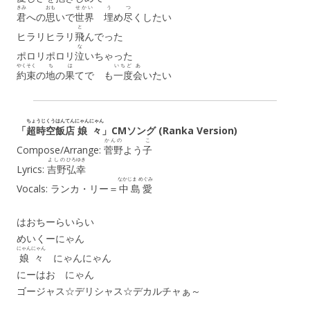
きみ
おも
せかい
う
つ
君
への
思
いで
世界
埋
め
尽
くしたい
と
ヒラリヒラリ
飛
んでった
な
ポロリポロリ
泣
いちゃった
やくそく
ち
は
いちど
あ
約束
の
地
の
果
てで も
一度
会
いたい
ちょうじくう
はんてん
にゃんにゃん
「
超時空
飯店
娘々
」CMソング (Ranka Version)
かんの
こ
Compose/Arrange:
菅野
よう
子
よしの
ひろゆき
Lyrics:
吉野
弘幸
なかじま めぐみ
Vocals: ランカ・リー＝
中島愛
はおちーらいらい
めいくーにゃん
にゃんにゃん
娘々
にゃんにゃん
にーはお にゃん
ゴージャス☆デリシャス☆デカルチャぁ～