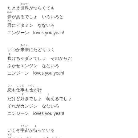
せかい
たとえ
世界
がつらくても
ゆめ
夢
があるでしょ いろいろと
きみ
君
にビタミン なないろ
ニンジーン loves you yeah!
みらい
いつか
未来
にたどりつく
ま
負
けちゃダメでしょ そのからだ
ふかせエンジン なないろ
ニンジーン loves you yeah!
こい
しごと
いのち
恋
も
仕事
も
命
がけ
す
も
だけど
好
きでしょ
萌
えるでしょ
それがカンジン なないろ
ニンジーン loves you yeah!
うちゅう
ま
いくぞ
宇宙
が
待
っている
きみ