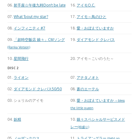
06.
射手座☆午後九時Don’t be late
16.
アイモO.C.
07.
What ’bout my star?
17.
アイモ～鳥のひと
08.
インフィニティ #7
18.
愛・おぼえていますか
09.
「超時空飯店 娘々」CMソング
19.
ダイアモンド クレバス
(Ranka Version)
10.
星間飛行
20. アイモ～こいのうた～
DISC 2
01.
ライオン
07.
アナタノオト
02.
ダイアモンド クレバス50/50
08.
蒼のエーテル
03. シェリルのアイモ
09.
愛・おぼえていますか
～bless
the little queen
04.
妖精
10.
娘々スペシャルサービスメド
レー
(特盛り)
05.
ノーザンクロス
11.
トライアングラー
(fight on