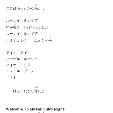
うみ
ここはあったかな
海
だよ
ルーレイ ルレイア
そら
ま
空
を
舞
う ひばりはなみだ
ルーレイ ルレイア
こ
おまえはやさし みどりの
子
アイモ アイモ
ネーデル ルーシェ
ノイナ ミリア
エンデル プロデア
フォトミ
うみ
ここはあったかな
海
だよ
Welcome To My FanClub’s Night!
かんの
こ