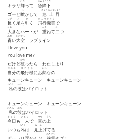
ひか
きゅうこうか
キラリ
輝
って
急降下
ふ
きゅうじょうしょう
ゴーと
噴
かして
急上昇
なが
お
ひ
ひこうきぐも
長
く
尾
を
引
く
飛行機雲
で
おお
かさ
ふた
大
きなハートが
重
ねて
二
つ
あお
おおぞら
青
い
大空
ラブサイン
I love you
You love me?
かれ
だけど
彼
ったら わたしより
じぶん
ひこうき
ねつ
自分
の
飛行機
にお
熱
なの
キューンキューン キューンキューン
わたし
かれ
私
の
彼
はパイロット
キューンキューン キューンキューン
わたし
かれ
私
の
彼
はパイロット
きょう
ひとり
そら
うえ
今日
も
一人
で
空
の
上
わたし
みあ
いつも
私
は
見上
げてる
う
わたぐも
ポッカリ
浮
かんだ
綿雲
めざし