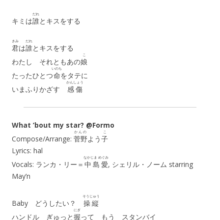
だれ
キミは
誰
とキスをする
きみ
だれ
君
は
誰
とキスをする
こ
わたし それともあの
娘
いのち
たったひとつ
命
をタテに
かんしょう
いまふりかざす
感傷
What ’bout my star? @Formo
かんの
こ
Compose/Arrange:
菅野
よう
子
Lyrics: hal
なかじま めぐみ
Vocals: ランカ・リー＝
中島愛
, シェリル・ノーム starring
May’n
そうじゅう
Baby どうしたい？
操縦
にぎ
ハンドル ぎゅっと
握
って もう スタンバイ