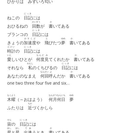
ひかりは みずいろ
匂
い
にっき
ねこの
日記
には
かいすう
か
おひるねの
回数
が
書
いてある
にっき
ブランコの
日記
には
かそくど
と
ゆめ
か
きょうの
加速度
や
飛
びたつ
夢
書
いてある
とけい
にっき
時計
の
日記
には
いと
なんど
み
か
愛
しいひとが
何度
見
てくれたか
書
いてある
わたし
にっき
それなら
私
のくちびるの
日記
には
なんかい
よ
か
あなたのなまえ
何回
呼
んだか
書
いてある
one two three four five and six…
もくよう
なんがつ
なんにち
ゆめ
木曜
（～おはよう）
何月
何日
夢
ちか
ふたりは
近
づくかしら
そら
にっき
宙
の
日記
には
ほし
ほし
であ
か
星
と
星
出逢
うとき
書
いてある