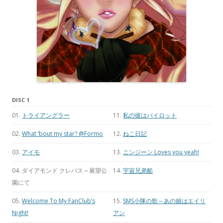
DISC 1
01.
トライアングラー
11.
私の彼はパイロット
02.
What ’bout my star? @Formo
12.
ねこ日記
03.
アイモ
13.
ニンジーン Loves you yeah!
04. ダイアモンド クレバス～展望公
14.
宇宙兄弟船
園にて
05.
Welcome To My FanClub’s
15.
SMS小隊の歌～あの娘はエイリ
Night!
アン