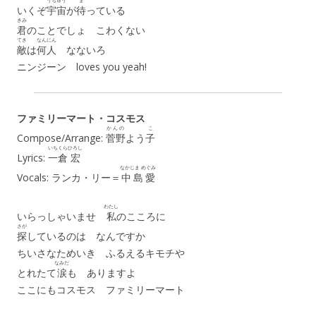
うちゅう
ま
いくぞ
宇宙
が
待
っている
きみ
君
のことでしょ こわくない
てき
なんにん
敵
は
何人
なないろ
ニンジーン loves you yeah!
ファミリーマート・コスモス
かんの
こ
Compose/Arrange:
菅野
よう
子
いちくら
ひろし
Lyrics:
一倉
宏
なかじま めぐみ
Vocals: ランカ・リー＝
中島愛
わたし
いらっしゃいませ
私
のこころに
さが
探
しているのは なんですか
ちいさなためいき ふるえるキモチや
なみだ
とれたて
涙
も ありますよ
ここにもコスモス ファミリーマート