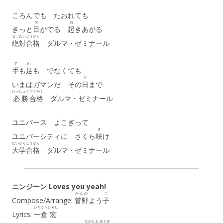
ころんでも たおれても
め
お
きっと
目
がでる
起
きあがる
ぜったい
ごうかく
絶対
合格
ダルマ・ゼミナール
て
あし
手
も
足
も でなくても
ひ
いまはガマンだ その
日
まで
ひっしょう
ごうかく
必勝
合格
ダルマ・ゼミナール
ユニバース よこぎって
さ
ユニバーシティに さくら
咲
け
だいがく
ごうかく
大学
合格
ダルマ・ゼミナール
ニンジーン Loves you yeah!
かんの
こ
Compose/Arrange:
菅野
よう
子
いちくら
ひろし
Lyrics:
一倉
宏
なかじま めぐみ