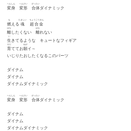
へんしん
へんけい
がったい
変身
変形
合体
ダイナミック
も
たましい
ちょうごうきん
燃
える
魂
超合金
はな
はな
離
したくない
離
れない
い
生
きてるような キュートなフィギア
そだ
ねが
育
ててお
願
イ～
いじりたおしたくなるこのパーツ
ダイナム
ダイナム
ダイナムダイナミック
へんしん
へんけい
がったい
変身
変形
合体
ダイナミック
ダイナム
ダイナム
ダイナムダイナミック