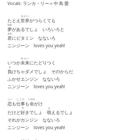
Vocals: ランカ・リー＝
中島愛
せかい
たとえ
世界
がつらくても
ゆめ
夢
があるでしょ いろいろと
きみ
君
にビタミン なないろ
ニンジーン loves you yeah!
みらい
いつか
未来
にたどりつく
ま
負
けちゃダメでしょ そのからだ
ふかせエンジン なないろ
ニンジーン loves you yeah!
こい
しごと
いのち
恋
も
仕事
も
命
がけ
す
も
だけど
好
きでしょ
萌
えるでしょ
それがカンジン なないろ
ニンジーン loves you yeah!