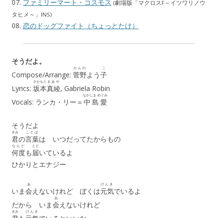
07.
ファミリーマート・コスモス
(劇場版「マクロスF～イツワリノウ
タヒメ～」INS)
08.
恋のドッグファイト（ちょっとたけ）
そうだよ。
かんの
こ
Compose/Arrange:
菅野
よう
子
さかもと
まあや
Lyrics:
坂本
真綾
, Gabriela Robin
なかじま めぐみ
Vocals: ランカ・リー＝
中島愛
そうだよ
きみ
ことば
君
の
言葉
は いつだってたからもの
なんど
とど
何度
も
届
いているよ
ひかりとエナジー
あ
げんき
いま
会
えないけれど ぼくは
元気
でいるよ
あ
だから いま
会
えないけれど
きみ
げんき