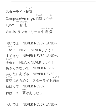
なっとう
スターライト
納豆
かんの
こ
Compose/Arrange:
菅野
よう
子
いちくら
ひろし
Lyrics:
一倉
宏
なかじま めぐみ
Vocals: ランカ・リー＝
中島愛
おいでよ NEVER NEVER LANDへ
いっしょ
一緒
に NEVER NEVERしよう！
すてきな NEVER NEVER LANDへ
こんや
今夜
も NEVER NEVERしよう！
あきらめないで NEVER NEVER！
あなたにあげる NEVER NEVER！
よぞら
なっとう
夜空
にきらめく スターライト
納豆
ねばって NEVER NEVER！
ゆめ
ねばって
夢
があるなら
おいでよ NEVER NEVER LANDへ