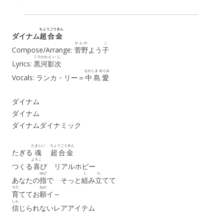
ちょうごうきん
ダイナム
超合金
かんの
こ
Compose/Arrange:
菅野
よう
子
くろかわ
えいじ
Lyrics:
黒河
影次
なかじま めぐみ
Vocals: ランカ・リー＝
中島愛
ダイナム
ダイナム
ダイナムダイナミック
たましい
ちょうごうきん
たぎる
魂
超合金
よろこ
つくる
喜
び リアルホビー
ゆび
く
た
あなたの
指
で そっと
組
み
立
てて
そだ
ねが
育
ててお
願
イ～
しん
信
じられないレアアイテム