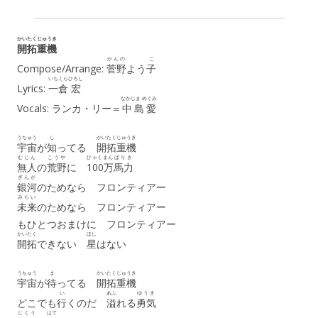
かいたく
じゅうき
開拓
重機
かんの
こ
Compose/Arrange:
菅野
よう
子
いちくら
ひろし
Lyrics:
一倉
宏
なかじま めぐみ
Vocals: ランカ・リー＝
中島愛
うちゅう
し
かいたく
じゅうき
宇宙
が
知
ってる
開拓
重機
むじん
こうや
ひゃくまん
ばりき
無人
の
荒野
に
100万
馬力
ぎんが
銀河
のためなら フロンティアー
みらい
未来
のためなら フロンティアー
もひとつおまけに フロンティアー
かいたく
ほし
開拓
できない
星
はない
うちゅう
ま
かいたく
じゅうき
宇宙
が
待
ってる
開拓
重機
い
あふ
ゆうき
どこでも
行
くのだ
溢
れる
勇気
じくう
はて