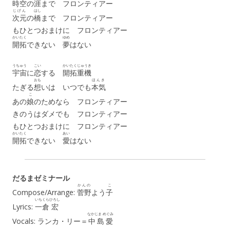
時空
の
涯
まで フロンティアー
じげん
はし
次元
の
橋
まで フロンティアー
もひとつおまけに フロンティアー
かいたく
ゆめ
開拓
できない
夢
はない
うちゅう
こい
かいたく
じゅうき
宇宙
に
恋
する
開拓
重機
おも
ほんき
たぎる
想
いは いつでも
本気
こ
あの
娘
のためなら フロンティアー
きのうはダメでも フロンティアー
もひとつおまけに フロンティアー
かいたく
あい
開拓
できない
愛
はない
だるまゼミナール
かんの
こ
Compose/Arrange:
菅野
よう
子
いちくら
ひろし
Lyrics:
一倉
宏
なかじま めぐみ
Vocals: ランカ・リー＝
中島愛