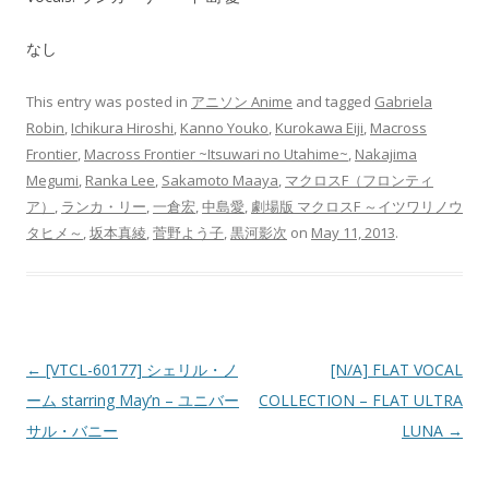
なし
This entry was posted in
アニソン Anime
and tagged
Gabriela
Robin
,
Ichikura Hiroshi
,
Kanno Youko
,
Kurokawa Eiji
,
Macross
Frontier
,
Macross Frontier ~Itsuwari no Utahime~
,
Nakajima
Megumi
,
Ranka Lee
,
Sakamoto Maaya
,
マクロスF（フロンティ
ア）
,
ランカ・リー
,
一倉宏
,
中島愛
,
劇場版 マクロスF ～イツワリノウ
タヒメ～
,
坂本真綾
,
菅野よう子
,
黒河影次
on
May 11, 2013
.
Post navigation
←
[VTCL-60177] シェリル・ノ
[N/A] FLAT VOCAL
ーム starring May’n – ユニバー
COLLECTION – FLAT ULTRA
サル・バニー
LUNA
→