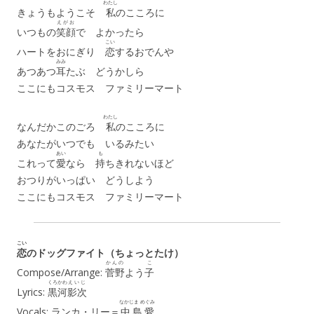
わたし
きょうもようこそ
私
のこころに
えがお
いつもの
笑顔
で よかったら
こい
ハートをおにぎり
恋
するおでんや
みみ
あつあつ
耳
たぶ どうかしら
ここにもコスモス ファミリーマート
わたし
なんだかこのごろ
私
のこころに
あなたがいつでも いるみたい
あい
も
これって
愛
なら
持
ちきれないほど
おつりがいっぱい どうしよう
ここにもコスモス ファミリーマート
こい
恋
のドッグファイト（ちょっとたけ）
かんの
こ
Compose/Arrange:
菅野
よう
子
くろかわ
えいじ
Lyrics:
黒河
影次
なかじま めぐみ
Vocals: ランカ・リー＝
中島愛