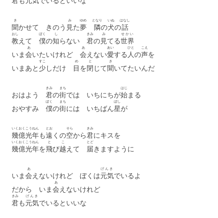
君
も
元気
でいるといいな
き
み
ゆめ
となり
いぬ
はなし
聞
かせて きのう
見
た
夢
隣
の
犬
の
話
おし
ぼく
し
きみ
み
せかい
教
えて
僕
の
知
らない
君
の
見
てる
世界
あ
あ
あい
ひと
こえ
いま
会
いたいけれど
会
えない
愛
する
人
の
声
を
すこ
め
と
き
いまあと
少
しだけ
目
を
閉
じて
聞
いてたいんだ
きみ
まち
はじ
おはよう
君
の
街
では いちにちが
始
まる
ぼく
まち
ぼし
おやすみ
僕
の
街
には いちばん
星
が
いくおく
こうねん
とお
そら
きみ
幾億
光年
も
遠
くの
空
から
君
にキスを
いくおく
こうねん
と
こ
とど
幾億
光年
を
飛
び
越
えて
届
きますように
あ
げんき
いま
会
えないけれど ぼくは
元気
でいるよ
あ
だから いま
会
えないけれど
きみ
げんき
君
も
元気
でいるといいな