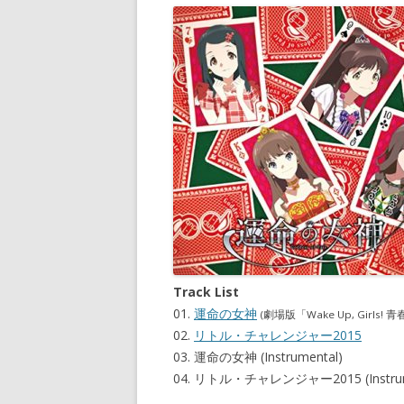
Track List
01.
運命の女神
(劇場版「Wake Up, Girls
02.
リトル・チャレンジャー2015
03. 運命の女神 (Instrumental)
04. リトル・チャレンジャー2015 (Instrum