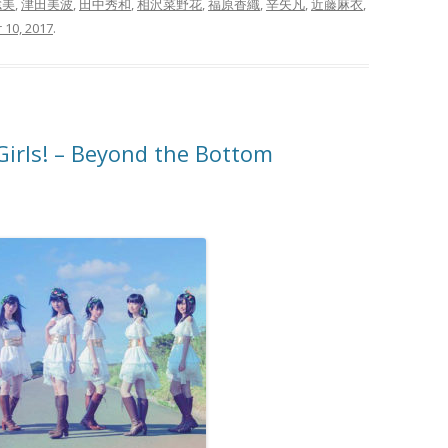
聡美
,
津田美波
,
田中秀和
,
相沢菜野花
,
福原香織
,
辛矢凡
,
近藤麻衣
,
 10, 2017
.
irls! – Beyond the Bottom