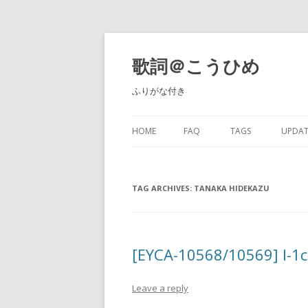
歌詞＠こうひめ
ふりがな付き
HOME
FAQ
TAGS
UPDAT
TAG ARCHIVES:
TANAKA HIDEKAZU
[EYCA-10568/10569] I
Leave a reply