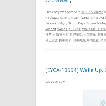
Continue reading
→
This entry was posted in
アニソン Anime
a
Hirokawa Keiichi
,
Hisami Nanami
,
Karaya 
Okamoto Miyu
,
Okuno Kaya
,
Shimada Ma
Minami
,
Wake Up，Girls!
,
Wake Up，Girls!
佳乃
,
久海菜々美
,
只野菜摘
,
吉岡茉祐
,
奥野
片山実波
,
田中秀和
,
田中美海
,
菊間夏夜
,
辛
[EYCA-10554] Wake Up,
Leave a reply