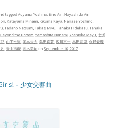
nd tagged
Aoyama Yoshino
,
Eino Airi
,
Hayashida Airi
,
Bon
,
Katayama Minami
,
Kikuma Kaya
,
Nanase Yoshino
,
yu
,
Tadano Natsumi
,
Takagi Miyu
,
Tanaka Hidekazu
,
Tanaka
 Beyond the Bottom
,
Yamashita Nanami
,
Yoshioka Mayu
,
七瀬
香耶
,
山下七海
,
岡本未夕
,
島田真夢
,
広川恵一
,
林田藍里
,
永野愛理
,
矢凡
,
青山吉能
,
高木美佑
on
September 10, 2017
.
 Girls! – 少女交響曲