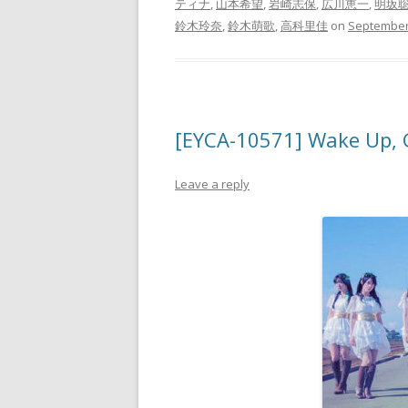
ティナ
,
山本希望
,
岩崎志保
,
広川恵一
,
明坂
鈴木玲奈
,
鈴木萌歌
,
高科里佳
on
September
[EYCA-10571] Wake Up, G
Leave a reply