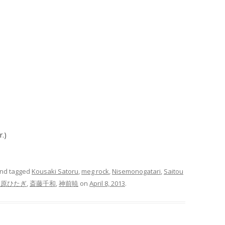
.)
nd tagged
Kousaki Satoru
,
meg rock
,
Nisemonogatari
,
Saitou
ヶ原ひたぎ
,
斎藤千和
,
神前暁
on
April 8, 2013
.