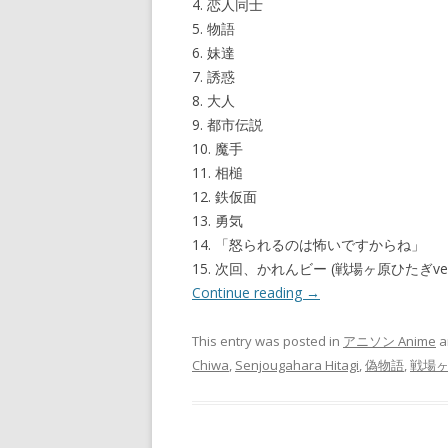
4. 恋人同士
5. 物語
6. 妹達
7. 誘惑
8. 大人
9. 都市伝説
10. 魔手
11. 相槌
12. 鉄仮面
13. 勇気
14. 「怒られるのは怖いですからね」
15. 次回、かれんビー (戦場ヶ原ひたぎver
Continue reading
→
This entry was posted in
アニソン Anime
a
Chiwa
,
Senjougahara Hitagi
,
偽物語
,
戦場