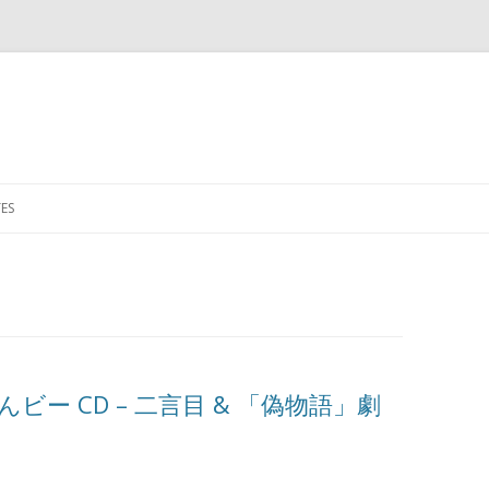
Skip to content
ES
かれんビー CD – 二言目 & 「偽物語」劇