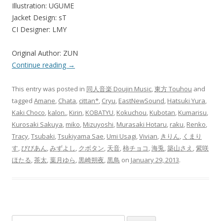
Illustration: UGUME
Jacket Design: sT
CI Designer: LMY
Original Author: ZUN
Continue reading
→
This entry was posted in
同人音楽 Doujin Music
,
東方 Touhou
and
tagged
Amane
,
Chata
,
cittan*
,
Cryu
,
EastNewSound
,
Hatsuki Yura
,
Kaki Choco
,
kalon.
,
Kirin
,
KOBATYU
,
Kokuchou
,
Kubotan
,
Kumarisu
,
Kurosaki Sakuya
,
miko
,
Mizuyoshi
,
Murasaki Hotaru
,
raku
,
Renko
,
Tracy
,
Tsubaki
,
Tsukiyama Sae
,
Umi Usagi
,
Vivian
,
きりん
,
くまり
す
,
びびあん
,
みずよし
,
クボタン
,
天音
,
柿チョコ
,
海兎
,
築山さえ
,
紫咲
ほたる
,
茶太
,
葉月ゆら
,
黒崎朔夜
,
黒鳥
on
January 29, 2013
.
Search