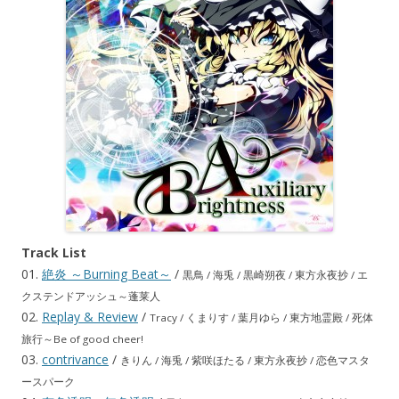
Track List
01.
絶炎 ～Burning Beat～
/
黒鳥 / 海兎 / 黒崎朔夜 / 東方永夜抄 / エ
クステンドアッシュ～蓬莱人
02.
Replay & Review
/
Tracy / くまりす / 葉月ゆら / 東方地霊殿 / 死体
旅行～Be of good cheer!
03.
contrivance
/
きりん / 海兎 / 紫咲ほたる / 東方永夜抄 / 恋色マスタ
ースパーク