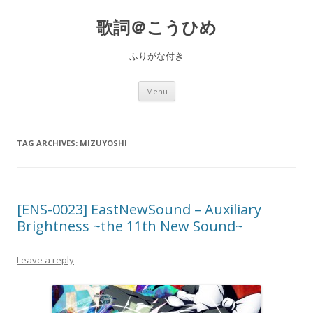
歌詞＠こうひめ
ふりがな付き
Skip to content
Menu
TAG ARCHIVES:
MIZUYOSHI
[ENS-0023] EastNewSound – Auxiliary
Brightness ~the 11th New Sound~
Leave a reply