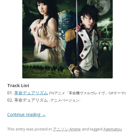
Track List
01.
革命デュアリズム
(TVアニメ「革命機ヴァルヴレイヴ」OPテーマ)
02. 革命デュアリズム
-アニメバージョン-
Continue reading
→
This entry was posted in
アニソン Anime
and tagged
Agematsu