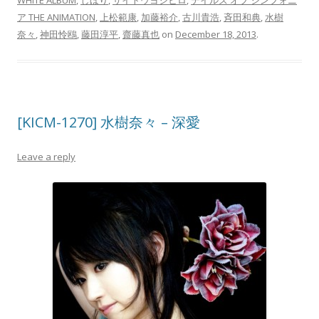
WHITE ALBUM
,
しほり
,
サイトウヨシヒロ
,
テイルズ オブ シンフォニ
ア THE ANIMATION
,
上松範康
,
加藤裕介
,
古川貴浩
,
斉田和典
,
水樹
奈々
,
神田怜鴎
,
藤田淳平
,
齋藤真也
on
December 18, 2013
.
[KICM-1270] 水樹奈々 – 深愛
Leave a reply