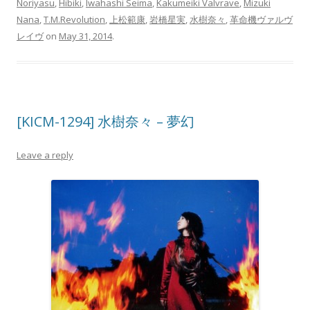
Noriyasu
,
Hibiki
,
Iwahashi Seima
,
Kakumeiki Valvrave
,
Mizuki
Nana
,
T.M.Revolution
,
上松範康
,
岩橋星実
,
水樹奈々
,
革命機ヴァルヴ
レイヴ
on
May 31, 2014
.
[KICM-1294] 水樹奈々 – 夢幻
Leave a reply