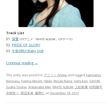
Track List
01.
深愛
(TVアニメ「WHITE ALBUM」OPテーマ)
02.
PRIDE OF GLORY
03.
午前0時のBaby Doll
Continue reading
→
This entry was posted in
アニソン Anime
and tagged
Agematsu
Noriyasu
,
Fujima Hitoshi
,
Hibiki
,
Mizuki Nana
,
nishi-ken
,
SAYURI
,
Sugita Youhei
,
Watanabe Miki
,
WHITE ALBUM
,
上松範康
,
杉田陽平
,
水樹奈々
,
渡辺未来
,
藤間仁
on
December 18, 2013
.