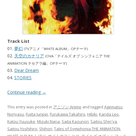
Track List
01.
夢幻
(TVアニメ「WHITE ALBUM」OPテーマ)
02.
天空のカナリア
(OVA「テイルズ オブ シンフォニア THE
ANIMATION テセアラ編」OPテーマ)
03.
Dear Dream
04.
STORIES
Continue reading
→
This entry was posted in
アニソン Anime
and tagged
Agematsu
Noriyasu
,
Fujita Junpei
,
Furukawa Takahiro
,
Hibiki
,
Kanda Leo
,
Katou Yuusuke
,
Mizuki Nana
,
Saita Kazunori
,
Saitou Shin'ya
,
Saitou Yoshihiro
,
Shihori
,
Tales of Symphonia THE ANIMATION
,