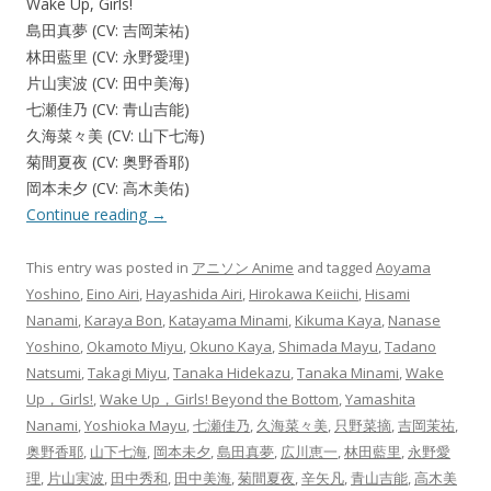
Wake Up, Girls!
島田真夢 (CV: 吉岡茉祐)
林田藍里 (CV: 永野愛理)
片山実波 (CV: 田中美海)
七瀬佳乃 (CV: 青山吉能)
久海菜々美 (CV: 山下七海)
菊間夏夜 (CV: 奥野香耶)
岡本未夕 (CV: 高木美佑)
Continue reading
→
This entry was posted in
アニソン Anime
and tagged
Aoyama
Yoshino
,
Eino Airi
,
Hayashida Airi
,
Hirokawa Keiichi
,
Hisami
Nanami
,
Karaya Bon
,
Katayama Minami
,
Kikuma Kaya
,
Nanase
Yoshino
,
Okamoto Miyu
,
Okuno Kaya
,
Shimada Mayu
,
Tadano
Natsumi
,
Takagi Miyu
,
Tanaka Hidekazu
,
Tanaka Minami
,
Wake
Up，Girls!
,
Wake Up，Girls! Beyond the Bottom
,
Yamashita
Nanami
,
Yoshioka Mayu
,
七瀬佳乃
,
久海菜々美
,
只野菜摘
,
吉岡茉祐
,
奥野香耶
,
山下七海
,
岡本未夕
,
島田真夢
,
広川恵一
,
林田藍里
,
永野愛
理
,
片山実波
,
田中秀和
,
田中美海
,
菊間夏夜
,
辛矢凡
,
青山吉能
,
高木美