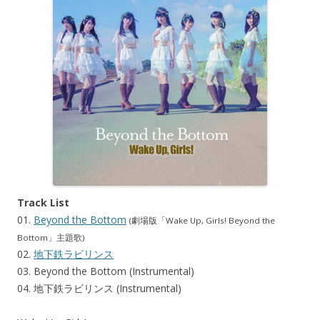
Track List
01.
Beyond the Bottom
(劇場版「Wake Up, Girls! Beyond the
Bottom」主題歌)
02.
地下鉄ラビリンス
03. Beyond the Bottom (Instrumental)
04. 地下鉄ラビリンス (Instrumental)