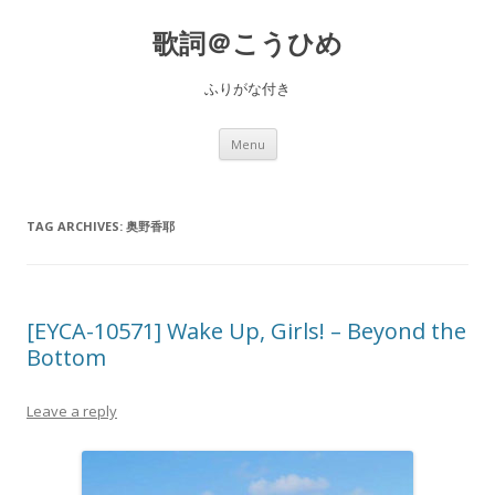
歌詞＠こうひめ
ふりがな付き
Skip to content
Menu
TAG ARCHIVES:
奥野香耶
[EYCA-10571] Wake Up, Girls! – Beyond the
Bottom
Leave a reply