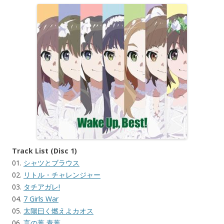
Track List (Disc 1)
01.
シャツとブラウス
02.
リトル・チャレンジャー
03.
タチアガレ!
04.
7 Girls War
05.
太陽曰く燃えよカオス
06.
言の葉 青葉