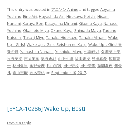
This entry was posted in
アニソン Anime
and tagged
Aoyama
Yoshino
,
Eino Airi
,
Hayashida Airi
,
Hirokawa Keiichi
,
Hisami
Nanami
,
Karaya Bon
,
Katayama Minami
,
Kikuma Kaya
,
Nanase
Yoshino
,
Okamoto Miyu
,
Okuno Kaya
,
Shimada Mayu
,
Tadano
Natsumi
,
Takagi Miyu
,
Tanaka Hidekazu
,
Tanaka Minami
,
Wake
Up，Girls!
,
Wake Up，Girls! Seishun no Kage
,
Wake Up，Girls! 青
春の影
,
Yamashita Nanami
,
Yoshioka Mayu
,
七瀬佳乃
,
久海菜々美
,
只野菜摘
,
吉岡茉祐
,
奥野香耶
,
山下七海
,
岡本未夕
,
島田真夢
,
広川恵
一
,
林田藍里
,
永野愛理
,
片山実波
,
田中秀和
,
田中美海
,
菊間夏夜
,
辛矢
凡
,
青山吉能
,
高木美佑
on
September 10, 2017
.
[EYCA-10286] Wake Up, Best!
Leave a reply