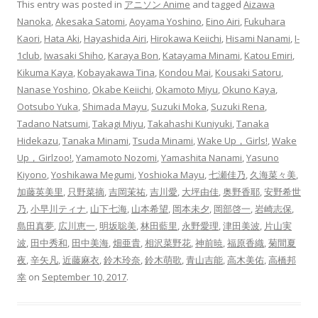
This entry was posted in
アニソン Anime
and tagged
Aizawa
Nanoka
,
Akesaka Satomi
,
Aoyama Yoshino
,
Eino Airi
,
Fukuhara
Kaori
,
Hata Aki
,
Hayashida Airi
,
Hirokawa Keiichi
,
Hisami Nanami
,
I-
1club
,
Iwasaki Shiho
,
Karaya Bon
,
Katayama Minami
,
Katou Emiri
,
Kikuma Kaya
,
Kobayakawa Tina
,
Kondou Mai
,
Kousaki Satoru
,
Nanase Yoshino
,
Okabe Keiichi
,
Okamoto Miyu
,
Okuno Kaya
,
Ootsubo Yuka
,
Shimada Mayu
,
Suzuki Moka
,
Suzuki Rena
,
Tadano Natsumi
,
Takagi Miyu
,
Takahashi Kuniyuki
,
Tanaka
Hidekazu
,
Tanaka Minami
,
Tsuda Minami
,
Wake Up，Girls!
,
Wake
Up，Girlzoo!
,
Yamamoto Nozomi
,
Yamashita Nanami
,
Yasuno
Kiyono
,
Yoshikawa Megumi
,
Yoshioka Mayu
,
七瀬佳乃
,
久海菜々美
,
加藤英美里
,
只野菜摘
,
吉岡茉祐
,
吉川愛
,
大坪由佳
,
奥野香耶
,
安野希世
乃
,
小早川ティナ
,
山下七海
,
山本希望
,
岡本未夕
,
岡部啓一
,
岩崎志保
,
島田真夢
,
広川恵一
,
明坂聡美
,
林田藍里
,
永野愛理
,
津田美波
,
片山実
波
,
田中秀和
,
田中美海
,
畑亜貴
,
相沢菜野花
,
神前暁
,
福原香織
,
菊間夏
夜
,
辛矢凡
,
近藤麻衣
,
鈴木玲奈
,
鈴木萌歌
,
青山吉能
,
高木美佑
,
高橋邦
幸
on
September 10, 2017
.