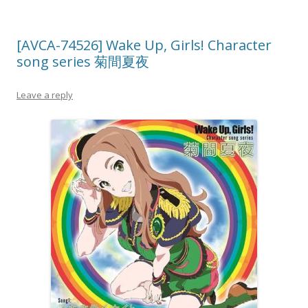
[AVCA-74526] Wake Up, Girls! Character
song series 菊間夏夜
Leave a reply