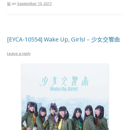
佑
on
September 10, 2017
.
[EYCA-10554] Wake Up, Girls! – 少女交響曲
Leave a reply