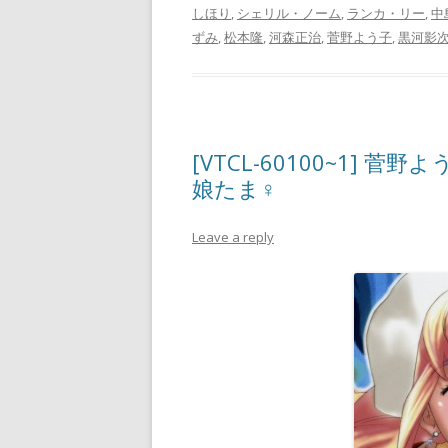
しほり
,
シェリル・ノーム
,
ランカ・リー
,
中
ずみ
,
松本隆
,
河森正治
,
菅野よう子
,
黒河影
[VTCL-60100~1] 菅野よ
娘たま♀
Leave a reply