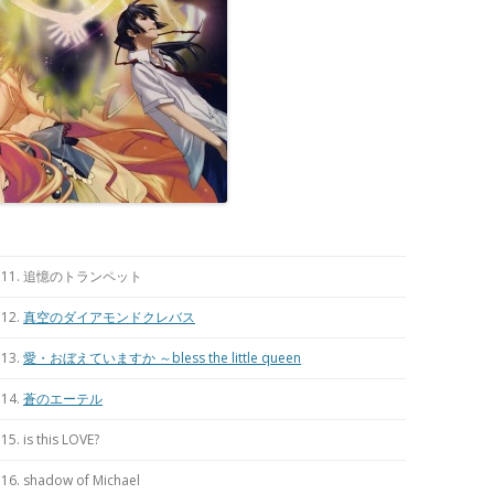
11. 追憶のトランペット
12.
真空のダイアモンドクレバス
13.
愛・おぼえていますか ～bless the little queen
14.
蒼のエーテル
15. is this LOVE?
16. shadow of Michael