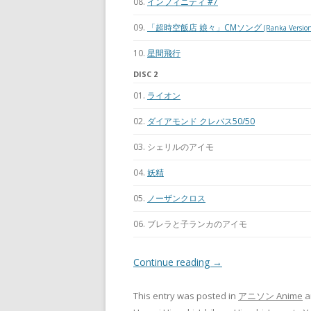
08.
インフィニティ #7
09.
「超時空飯店 娘々」CMソング
(Ranka Versio
10.
星間飛行
DISC 2
01.
ライオン
02.
ダイアモンド クレバス50/50
03. シェリルのアイモ
04.
妖精
05.
ノーザンクロス
06. ブレラと子ランカのアイモ
Continue reading
→
This entry was posted in
アニソン Anime
a