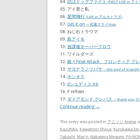
04.
恋はドッグファイト
(FIRST LIVE i
05. アイ君と私
06.
星間飛行
(LIVE in アルカトラズ)
07.
Get it on
～光速クライmax
08. ねじれトラウマ
09.
島アイモ
10.
放課後オーバーフロウ
11. ワイルダーズ
12.
娘々Final Attack フロンティア
13.
サヨナラノツバサ
～the end of triangle
14.
ホシキラ
15.
dシュディスタb
16. F refrain
17.
ダイアモンド クレバス
～thank you, Fr
Continue reading
→
This entry was posted in
アニソン Anime
a
Kazuhiko
,
Kawamori Shouji
,
Kurokawa Eiji
Takashi
,
May'n
,
Nakajima Megumi
,
PA-NO