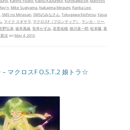
Yuuho
,
Kanno Youko
,
Katou Kazuhiko
,
Kurokawa Eiji
,
Macross
May'n
,
Mike Sugiyama
,
Nakajima Megumi
,
Ranka Lee
,
,
SMS no Minasan
,
SMSのみなさん
,
Tokugawa Kiichirou
,
Yasui
ム
,
マイク スギヤマ
,
マクロスF（フロンティア）
,
ランカ・リー
,
吉野弘幸
,
坂本真綾
,
安井かずみ
,
岩里祐穂
,
徳川喜一郎
,
松本隆
,
真
河影次
on
May 4, 2013
.
子 – マクロスF O.S.T.2 娘トラ☆