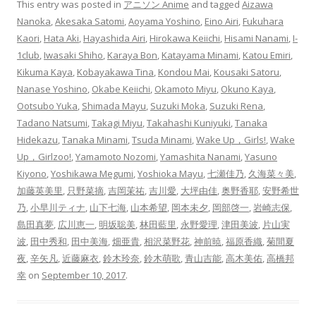
This entry was posted in
アニソン Anime
and tagged
Aizawa
Nanoka
,
Akesaka Satomi
,
Aoyama Yoshino
,
Eino Airi
,
Fukuhara
Kaori
,
Hata Aki
,
Hayashida Airi
,
Hirokawa Keiichi
,
Hisami Nanami
,
I-
1club
,
Iwasaki Shiho
,
Karaya Bon
,
Katayama Minami
,
Katou Emiri
,
Kikuma Kaya
,
Kobayakawa Tina
,
Kondou Mai
,
Kousaki Satoru
,
Nanase Yoshino
,
Okabe Keiichi
,
Okamoto Miyu
,
Okuno Kaya
,
Ootsubo Yuka
,
Shimada Mayu
,
Suzuki Moka
,
Suzuki Rena
,
Tadano Natsumi
,
Takagi Miyu
,
Takahashi Kuniyuki
,
Tanaka
Hidekazu
,
Tanaka Minami
,
Tsuda Minami
,
Wake Up，Girls!
,
Wake
Up，Girlzoo!
,
Yamamoto Nozomi
,
Yamashita Nanami
,
Yasuno
Kiyono
,
Yoshikawa Megumi
,
Yoshioka Mayu
,
七瀬佳乃
,
久海菜々美
,
加藤英美里
,
只野菜摘
,
吉岡茉祐
,
吉川愛
,
大坪由佳
,
奥野香耶
,
安野希世
乃
,
小早川ティナ
,
山下七海
,
山本希望
,
岡本未夕
,
岡部啓一
,
岩崎志保
,
島田真夢
,
広川恵一
,
明坂聡美
,
林田藍里
,
永野愛理
,
津田美波
,
片山実
波
,
田中秀和
,
田中美海
,
畑亜貴
,
相沢菜野花
,
神前暁
,
福原香織
,
菊間夏
夜
,
辛矢凡
,
近藤麻衣
,
鈴木玲奈
,
鈴木萌歌
,
青山吉能
,
高木美佑
,
高橋邦
幸
on
September 10, 2017
.