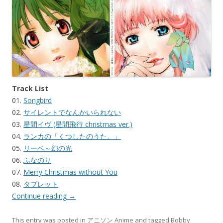
Track List
01.
Songbird
02.
サイレントでなんかいられない
03.
星間イヴ (星間飛行 christmas ver.)
04.
ランカの「くつしたのうた。」
05.
リーベ～幻の光
06.
ふなのり
07.
Merry Christmas without You
08.
タブレット
Continue reading
→
This entry was posted in
アニソン Anime
and tagged
Bobby