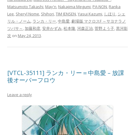
Matsumoto Takashi
,
May'n
,
Nakajima Megumi
,
PA-NON
,
Ranka
Lee
,
Sheryl Nome
,
Shihori
,
TIM JENSEN
,
Yasui Kazumi
,
しほり
,
シェ
リル・ノーム
,
ランカ・リー
,
中島愛
,
劇場版 マクロスF ～サヨナラノ
ツバサ～
,
加藤和彦
,
安井かずみ
,
松本隆
,
河森正治
,
菅野よう子
,
黒河影
次
on
May 24, 2013
.
[VTCL-35111] ランカ・リー＝中島愛 – 放課
後オーバーフロウ
Leave a reply