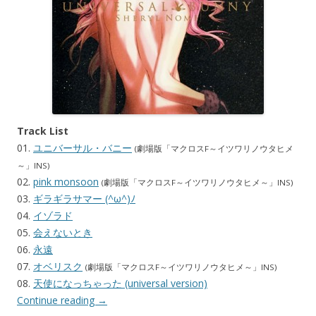
Track List
01.
ユニバーサル・バニー
(劇場版「マクロスF～イツワリノウタヒメ
～」INS)
02.
pink monsoon
(劇場版「マクロスF～イツワリノウタヒメ～」INS)
03.
ギラギラサマー (^ω^)ﾉ
04.
イゾラド
05.
会えないとき
06.
永遠
07.
オベリスク
(劇場版「マクロスF～イツワリノウタヒメ～」INS)
08.
天使になっちゃった (universal version)
Continue reading
→