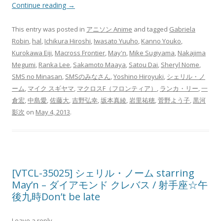
Continue reading
→
This entry was posted in
アニソン Anime
and tagged
Gabriela
Robin
,
hal
,
Ichikura Hiroshi
,
Iwasato Yuuho
,
Kanno Youko
,
Kurokawa Eiji
,
Macross Frontier
,
May'n
,
Mike Sugiyama
,
Nakajima
Megumi
,
Ranka Lee
,
Sakamoto Maaya
,
Satou Dai
,
Sheryl Nome
,
SMS no Minasan
,
SMSのみなさん
,
Yoshino Hiroyuki
,
シェリル・ノ
ーム
,
マイク スギヤマ
,
マクロスF（フロンティア）
,
ランカ・リー
,
一
倉宏
,
中島愛
,
佐藤大
,
吉野弘幸
,
坂本真綾
,
岩里祐穂
,
菅野よう子
,
黒河
影次
on
May 4, 2013
.
[VTCL-35025] シェリル・ノーム starring
May’n – ダイアモンド クレバス / 射手座☆午
後九時Don’t be late
Leave a reply