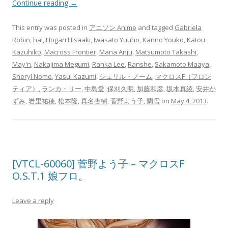
Continue reading
→
This entry was posted in
アニソン Anime
and tagged
Gabriela
Robin
,
hal
,
Hogari Hisaaki
,
Iwasato Yuuho
,
Kanno Youko
,
Katou
Kazuhiko
,
Macross Frontier
,
Mana Anju
,
Matsumoto Takashi
,
May'n
,
Nakajima Megumi
,
Ranka Lee
,
Ranshe
,
Sakamoto Maaya
,
Sheryl Nome
,
Yasui Kazumi
,
シェリル・ノーム
,
マクロスF（フロン
ティア）
,
ランカ・リー
,
中島愛
,
保刈久明
,
加藤和彦
,
坂本真綾
,
安井か
ずみ
,
岩里祐穂
,
松本隆
,
真名杏樹
,
菅野よう子
,
蘭雪
on
May 4, 2013
.
[VTCL-60060] 菅野よう子 – マクロスF
O.S.T.1 娘フロ。
Leave a reply