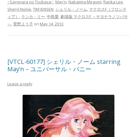
~Sayonara no Tsubasa~
,
May'n
,
Nakajima Megumi
,
Ranka Lee
,
Sheryl Nome
,
TIM JENSEN
,
シェリル・ノーム
,
マクロスF（フロンテ
ィア）
,
ランカ・リー
,
中島愛
,
劇場版 マクロスF ～サヨナラノツバサ
～
,
菅野よう子
on
May 14, 2013
.
[VTCL-60177] シェリル・ノーム starring
May’n – ユニバーサル・バニー
Leave a reply