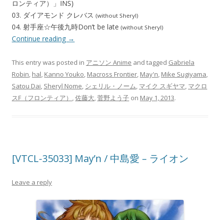
ロンティア）」INS)
03. ダイアモンド クレバス
(without Sheryl)
04. 射手座☆午後九時Don’t be late
(without Sheryl)
Continue reading
→
This entry was posted in
アニソン Anime
and tagged
Gabriela
Robin
,
hal
,
Kanno Youko
,
Macross Frontier
,
May'n
,
Mike Sugiyama
,
Satou Dai
,
Sheryl Nome
,
シェリル・ノーム
,
マイク スギヤマ
,
マクロ
スF（フロンティア）
,
佐藤大
,
菅野よう子
on
May 1, 2013
.
[VTCL-35033] May’n / 中島愛 – ライオン
Leave a reply