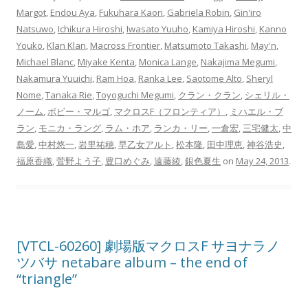
Margot
,
Endou Aya
,
Fukuhara Kaori
,
Gabriela Robin
,
Gin'iro
Natsuwo
,
Ichikura Hiroshi
,
Iwasato Yuuho
,
Kamiya Hiroshi
,
Kanno
Youko
,
Klan Klan
,
Macross Frontier
,
Matsumoto Takashi
,
May'n
,
Michael Blanc
,
Miyake Kenta
,
Monica Lange
,
Nakajima Megumi
,
Nakamura Yuuichi
,
Ram Hoa
,
Ranka Lee
,
Saotome Alto
,
Sheryl
Nome
,
Tanaka Rie
,
Toyoguchi Megumi
,
クラン・クラン
,
シェリル・
ノーム
,
ボビー・マルゴ
,
マクロスF（フロンティア）
,
ミハエル・ブ
ラン
,
モニカ・ラング
,
ラム・ホア
,
ランカ・リー
,
一倉宏
,
三宅健太
,
中
島愛
,
中村悠一
,
岩里祐穂
,
早乙女アルト
,
松本隆
,
田中理恵
,
神谷浩史
,
福原香織
,
菅野よう子
,
豊口めぐみ
,
遠藤綾
,
銀色夏生
on
May 24, 2013
.
[VTCL-60260] 劇場版マクロスF サヨナラノ
ツバサ netabare album – the end of
“triangle”