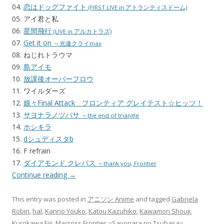
04.
恋はドッグファイト
(FIRST LIVE in アトランティスドーム)
05. アイ君と私
06.
星間飛行
(LIVE in アルカトラズ)
07.
Get it on
～光速クライmax
08. ねじれトラウマ
09.
島アイモ
10.
放課後オーバーフロウ
11. ワイルダーズ
12.
娘々Final Attack フロンティア グレイテスト☆ヒッツ！
13.
サヨナラノツバサ
～the end of triangle
14.
ホシキラ
15.
dシュディスタb
16. F refrain
17.
ダイアモンド クレバス
～thank you, Frontier
Continue reading
→
This entry was posted in
アニソン Anime
and tagged
Gabriela
Robin
,
hal
,
Kanno Youko
,
Katou Kazuhiko
,
Kawamori Shouji
,
Kurokawa Eiji
,
Macross Frontier ~Sayonara no Tsubasa~
,