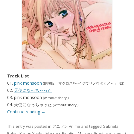
Track List
01.
pink monsoon
(劇場版「マクロスF～イツワリノウタヒメ～」INS)
02.
天使になっちゃった
03. pink monsoon
(without sheryl)
04. 天使になっちゃった
(without sheryl)
Continue reading
→
This entry was posted in
アニソン Anime
and tagged
Gabriela
Robin
,
Kanno Youko
,
Macross Frontier
,
Macross Frontier ~Itsuwari