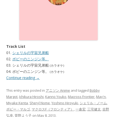
Track List
01.
シェリルの宇宙兄弟船
02.
ボビーのニンジン等。
03. シェリルの宇宙兄弟船
(カラオケ)
04. ボビーのニンジン等。
(カラオケ)
Continue reading
→
This entry was posted in
アニソン Anime
and tagged
Bobby
Margot
,
Ichikura Hiroshi
,
Kanno Youko
,
Macross Frontier
,
May'n
,
Miyake Kenta
,
Sheryl Nome
,
Yoshino Hiroyuki
,
シェリル・ノーム
,
ボビー・マルゴ
,
マクロスF（フロンティア）
,
一倉宏
,
三宅健太
,
吉野
弘幸
,
菅野よう子
on
May 8, 2013
.