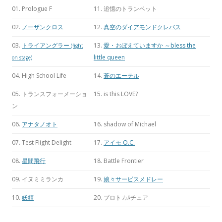
01. Prologue F
11. 追憶のトランペット
02.
ノーザンクロス
12.
真空のダイアモンドクレバス
03.
トライアングラー
13.
愛・おぼえていますか ～bless the
(fight
little queen
on stage)
04. High School Life
14.
蒼のエーテル
05. トランスフォーメーショ
15. is this LOVE?
ン
06.
アナタノオト
16. shadow of Michael
07. Test Flight Delight
17.
アイモ O.C.
08.
星間飛行
18. Battle Frontier
09. イヌミミランカ
19.
娘々サービスメドレー
10.
妖精
20. プロトカﾙチュア