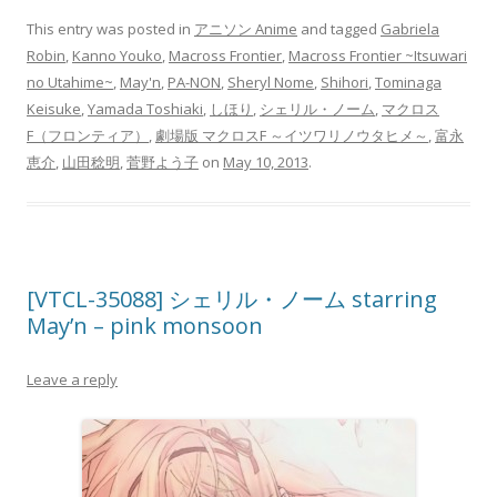
This entry was posted in
アニソン Anime
and tagged
Gabriela
Robin
,
Kanno Youko
,
Macross Frontier
,
Macross Frontier ~Itsuwari
no Utahime~
,
May'n
,
PA-NON
,
Sheryl Nome
,
Shihori
,
Tominaga
Keisuke
,
Yamada Toshiaki
,
しほり
,
シェリル・ノーム
,
マクロス
F（フロンティア）
,
劇場版 マクロスF ～イツワリノウタヒメ～
,
富永
恵介
,
山田稔明
,
菅野よう子
on
May 10, 2013
.
[VTCL-35088] シェリル・ノーム starring
May’n – pink monsoon
Leave a reply