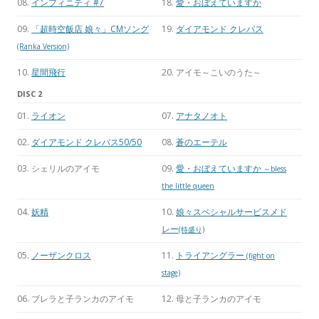
08.
インフィニティ #7
18.
愛・おぼえていますか
09.
「超時空飯店 娘々」CMソング
19.
ダイアモンド クレバス
(Ranka Version)
10.
星間飛行
20. アイモ～こいのうた～
DISC 2
01.
ライオン
07.
アナタノオト
02.
ダイアモンド クレバス50/50
08.
蒼のエーテル
03. シェリルのアイモ
09.
愛・おぼえていますか
～bless
the little queen
04.
妖精
10.
娘々スペシャルサービスメド
レー
(特盛り)
05.
ノーザンクロス
11.
トライアングラー
(fight on
stage)
06. ブレラと子ランカのアイモ
12. 母と子ランカのアイモ