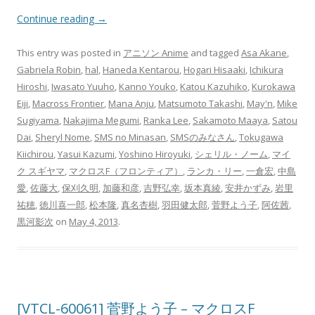
Continue reading
→
This entry was posted in
アニソン Anime
and tagged
Asa Akane
,
Gabriela Robin
,
hal
,
Haneda Kentarou
,
Hogari Hisaaki
,
Ichikura
Hiroshi
,
Iwasato Yuuho
,
Kanno Youko
,
Katou Kazuhiko
,
Kurokawa
Eiji
,
Macross Frontier
,
Mana Anju
,
Matsumoto Takashi
,
May'n
,
Mike
Sugiyama
,
Nakajima Megumi
,
Ranka Lee
,
Sakamoto Maaya
,
Satou
Dai
,
Sheryl Nome
,
SMS no Minasan
,
SMSのみなさん
,
Tokugawa
Kiichirou
,
Yasui Kazumi
,
Yoshino Hiroyuki
,
シェリル・ノーム
,
マイ
ク スギヤマ
,
マクロスF（フロンティア）
,
ランカ・リー
,
一倉宏
,
中島
愛
,
佐藤大
,
保刈久明
,
加藤和彦
,
吉野弘幸
,
坂本真綾
,
安井かずみ
,
岩里
祐穂
,
徳川喜一郎
,
松本隆
,
真名杏樹
,
羽田健太郎
,
菅野よう子
,
阿佐茜
,
黒河影次
on
May 4, 2013
.
[VTCL-60061] 菅野よう子 – マクロスF