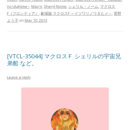
no Utahime~
,
May'n
,
Sheryl Nome
,
シェリル・ノーム
,
マクロス
F（フロンティア）
,
劇場版 マクロスF ～イツワリノウタヒメ～
,
菅野
よう子
on
May 10, 2013
.
[VTCL-35044] マクロスＦ シェリルの宇宙兄
弟船 など。
Leave a reply