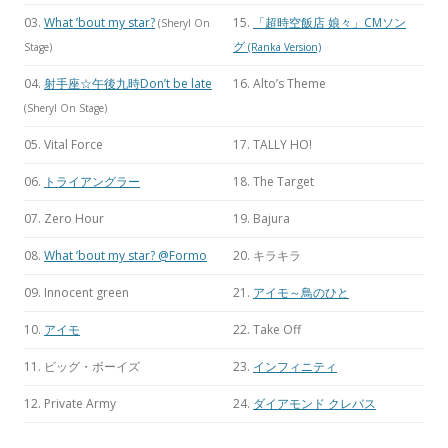
03.
What ’bout my star?
15.
「超時空飯店 娘々」CMソン
(Sheryl On
グ
Stage)
(Ranka Version)
04.
射手座☆午後九時Don’t be late
16. Alto’s Theme
(Sheryl On Stage)
05. Vital Force
17. TALLY HO!
06.
トライアングラー
18. The Target
07. Zero Hour
19. Bajura
08.
What ’bout my star? @Formo
20. キラキラ
09. Innocent green
21.
アイモ～鳥のひと
10.
アイモ
22. Take Off
11. ビッグ・ボーイズ
23.
インフィニティ
12. Private Army
24.
ダイアモンド クレバス