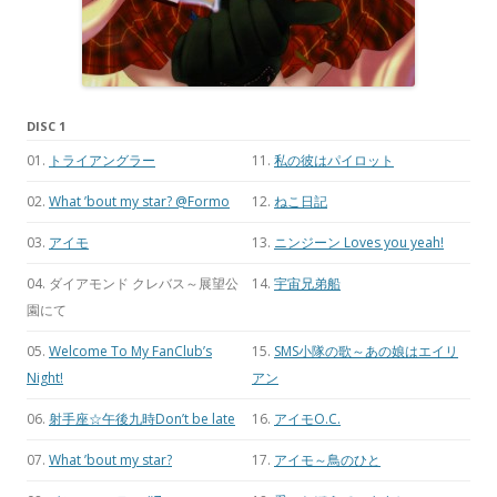
DISC 1
01.
トライアングラー
11.
私の彼はパイロット
02.
What ’bout my star? @Formo
12.
ねこ日記
03.
アイモ
13.
ニンジーン Loves you yeah!
04. ダイアモンド クレバス～展望公
14.
宇宙兄弟船
園にて
05.
Welcome To My FanClub’s
15.
SMS小隊の歌～あの娘はエイリ
Night!
アン
06.
射手座☆午後九時Don’t be late
16.
アイモO.C.
07.
What ’bout my star?
17.
アイモ～鳥のひと