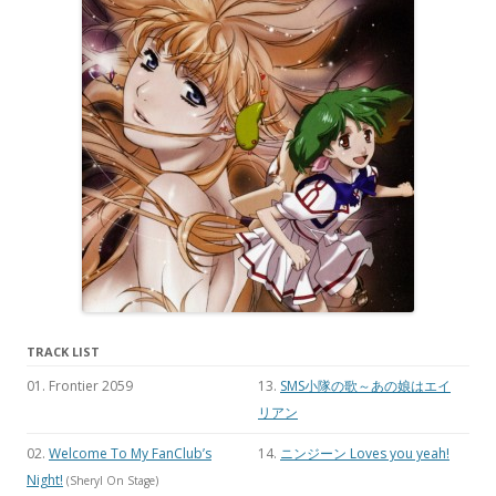
TRACK LIST
01. Frontier 2059
13.
SMS小隊の歌～あの娘はエイ
リアン
02.
Welcome To My FanClub’s
14.
ニンジーン Loves you yeah!
Night!
(Sheryl On Stage)