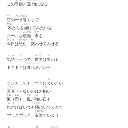
この
季節
が
宝物
になる
そら
いちばん
とお
空
の
一番
遠
くまで
わたし
とど
私
たちを
届
けてみたいな
よこがお
きみ
クールな
横顔
君
を
きょう
ぜったい
わら
今日
は
絶対
笑
わせてみせる
き
も
ひと
せかい
か
気
持
ち
一
つで
世界
は
変
わる
しんかけい
ドキドキは
進化形
だから
あ
ケンカしても すぐに
会
いたい
すなお
そろ
素直
じゃないのはお
揃
い
とお
あめ
かぜ
つよ
ひ
通
り
雨
も
風
が
強
い
日
も
き
づ
となり
気
付
けばいつも
隣
にいてくれた
ともだち
ずっとずっと
友達
でいよう
あ
あ
きょり