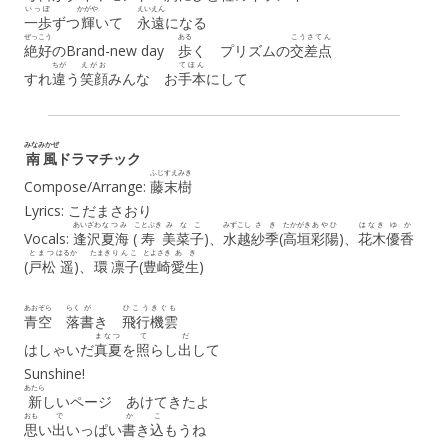
いっぽ
かがや
えいえん
一歩
ずつ
輝
いて
永遠
になる
ぜっこう
ある
こうさてん
絶好
のBrand-new day
歩
く プリズムの
交差点
ちが
えがお
てほん
すれ
違
う
笑顔
みんな お
手本
にして
みなみかぜ
南風
ドラマチック
ふじすえ
みき
Compose/Arrange:
藤末
樹
Lyrics: こだまさおり
あいざわ
なつみ
ことぶき
みなこ
みずこし
さき
たかがき
あやひ
はなき
ゆか
Vocals:
逢沢
夏海
(
寿
美菜子
)、
水越
紗季
(
高垣
彩陽
)、
花木
優香
とまつ
はるか
たまき
りんこ
とよさき
あき
(
戸松
遥
)、
環
凛子
(
豊崎
愛生
)
あおぞら
らく
が
ひこうきぐも
青空
落
書
き
飛行機雲
まなつ
て
だ
はしゃいだ
真夏
を
照
らし
出
して
Sunshine!
あたら
新
しいページ あけてきたよ
おも
で
か
こ
思
い
出
いっぱい
書
き
込
もうね