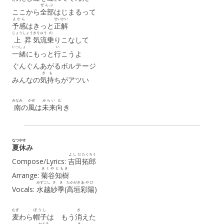
ぜんぶ
ここから
全部
はじまるって
よかん
せいかい
予感
はきっと
正解
じょうしょう
きりゅう
の
上昇
気流
乗
りこなして
いっしょ
い
一緒
にもっと
行
こうよ
ぐんぐんあがるボルテージ
き
も
みんなの
気
持
ちがアツい
みなみ
かぜ
みらい
む
南
の
風
は
未来
向
き
なつ
やす
夏
休
み
よしだ
たくろう
Compose/Lyrics:
吉田
拓郎
きくや
ともき
Arrange:
菊谷
知樹
みずこし
さき
たかがき
あやひ
Vocals:
水越
紗季
(
高垣
彩陽
)
むぎ
ぼうし
き
麦
わら
帽子
は もう
消
えた
かえる
き