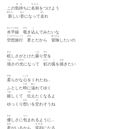
き
も
なまえ
この
気
持
ちに
名前
をつけよう
あたら
おと
はし
新
しい
音
になって
走
れ
すいへいせん
のぞ
こ
水平線
覗
き
込
んでみたいな
くうそう
りょこう
きみ
ぼうけん
空想
旅行
君
とだから
冒険
したいの
まぶ
くも
ぞら
眩
しさがとけた
曇
り
空
を
つよ
ひかり
にじ
こ
えが
強
さの
光
になって
虹
の
弧
を
描
きたい
やわ
こころ
柔
らかな
心
をくれたね…
とき
あふ
ふとした
時
に
溢
れてゆく
うれ
つた
嬉
しくて
伝
えたくなるよ
おも
か
ゆっくり
想
いを
交
わそうね
やさ
つつ
優
しさに
包
まれるように…
きみ
えがお
君
がいるから
笑顔
になる