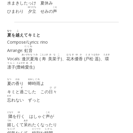
水
まきしたっけ
夏
休
み
ゆうだち
こえ
ひまわり
夕立
せみの
声
なつ
こ
夏
を
越
えてキミと
Compose/Lyrics: rino
にじね
Arrange:
虹音
あいざわ
なつみ
ことぶき
みなこ
はなき
ゆか
とまつ
はるか
たまき
Vocals:
逢沢
夏海
(
寿
美菜子
)、
花木
優香
(
戸松
遥
)、
環
りんこ
とよさき
あき
凛子
(
豊崎
愛生
)
なつ
かお
せみ
しぐれ
夏
の
香
り
蝉
時雨
よ
す
ひび
キミと
過
ごした この
日々
わす
忘
れない ずっと
となり
ゆ
こえ
隣
を
行
く はしゃぐ
声
が
うれ
あき
嬉
しくて
呆
れたくなったり
なにげ
とくべつ
じかん
何気
なくて
特別
な
時間