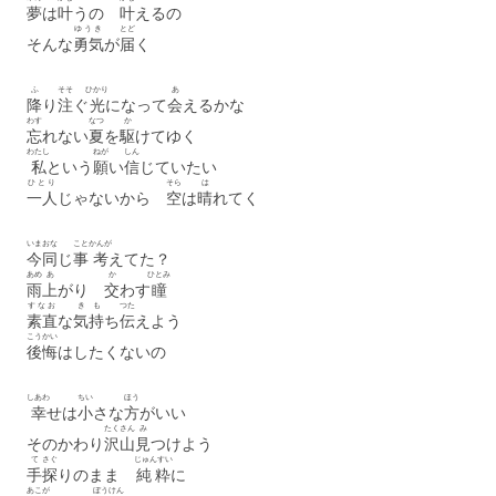
夢
は
叶
うの
叶
えるの
ゆうき
とど
そんな
勇気
が
届
く
ふ
そそ
ひかり
あ
降
り
注
ぐ
光
になって
会
えるかな
わす
なつ
か
忘
れない
夏
を
駆
けてゆく
わたし
ねが
しん
私
という
願
い
信
じていたい
ひとり
そら
は
一人
じゃないから
空
は
晴
れてく
いま
おな
こと
かんが
今
同
じ
事
考
えてた？
あめ
あ
か
ひとみ
雨
上
がり
交
わす
瞳
すなお
き
も
つた
素直
な
気
持
ち
伝
えよう
こうかい
後悔
はしたくないの
しあわ
ちい
ほう
幸
せは
小
さな
方
がいい
たくさん
み
そのかわり
沢山
見
つけよう
て
さぐ
じゅんすい
手
探
りのまま
純粋
に
あこが
ぼうけん