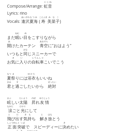
にじね
Compose/Arrange:
虹音
Lyrics: rino
あいざわ
なつみ
ことぶき
みなこ
Vocals:
逢沢
夏海
(
寿
美菜子
)
ねむ
め
まだ
眠
い
目
をこすりながら
あ
あおぞら
開
けたカーテン
青空
に”おはよう”
おな
いつもと
同
じスニーカーで
き
い
じてんしゃ
お
気
に
入
りの
自転車
こいでこう
なつ
ま
ゆかた
夏
祭
りには
浴衣
もいいね
きみ
す
ぜったい
君
と
過
ごしたいから
絶対
まぶ
たいよう
のぼ
ゆうじょう
眩
しい
太陽
昇
れ
友情
なみだ
ひかり
涙
ごと
光
にして
と
だ
き
も
と
はな
飛
び
出
す
気
持
ち
解
き
放
とう
しょうめん
とっぱ
き
正面
突破
で スピーディーに
決
めたい
とき
たからもの