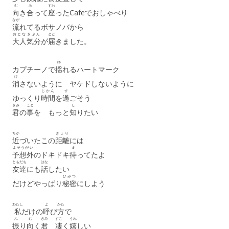
む
あ
すわ
向
き
合
って
座
ったCafeでおしゃべり
なが
流
れてるボサノバから
おとな
きぶん
とど
大人
気分
が
届
きました。
ゆ
カプチーノで
揺
れるハートマーク
け
消
さないように ヤケドしないように
じかん
す
ゆっくり
時間
を
過
ごそう
きみ
こと
し
君
の
事
を もっと
知
りたい
ちか
きょり
近
づいたこの
距離
には
よそうがい
ま
予想外
のドキドキ
待
ってたよ
ともだち
はな
友達
にも
話
したい
ひみつ
だけどやっぱり
秘密
にしよう
わたし
よ
かた
私
だけの
呼
び
方
で
ふ
む
きみ
すご
うれ
振
り
向
く
君
凄
く
嬉
しい