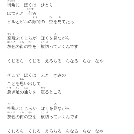
まちかど
街角
に ぼくは ひとり
たたず
ぽつんと
佇
み
すきま
そら
み
ビルとビルの
隙間
の
空
を
見
てたら
そら
と
み
空
飛
ぶくじらが ぼくを
見
ながら
はいいろ
まち
そら
よこ
ぎ
灰色
の
街
の
空
を
横
切
っていくんです
くじるら くじる えろらる らなる らな なや
そこで ぼくは ふと きみの
おも
だ
ことを
思
い
出
して
いそ
あし
どお
わた
急
ぎ
足
の
通
りを
渡
るところ
そら
と
み
空
飛
ぶくじらが ぼくを
見
ながら
はいいろ
まち
そら
よこ
ぎ
灰色
の
街
の
空
を
横
切
っていくんです
くじるら くじる えろらる らなる らな なや