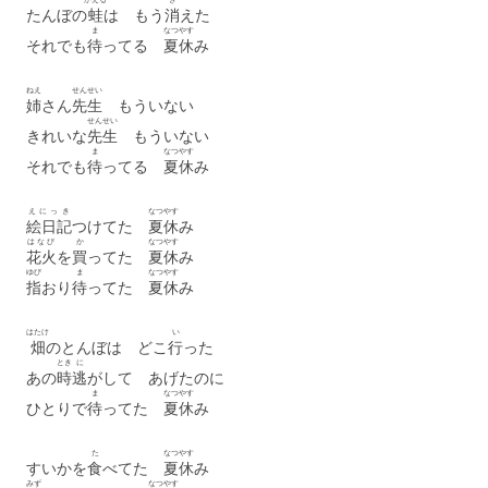
たんぼの
蛙
は もう
消
えた
ま
なつ
やす
それでも
待
ってる
夏
休
み
ねえ
せんせい
姉
さん
先生
もういない
せんせい
きれいな
先生
もういない
ま
なつ
やす
それでも
待
ってる
夏
休
み
えにっき
なつ
やす
絵日記
つけてた
夏
休
み
はなび
か
なつ
やす
花火
を
買
ってた
夏
休
み
ゆび
ま
なつ
やす
指
おり
待
ってた
夏
休
み
はたけ
い
畑
のとんぼは どこ
行
った
とき
に
あの
時
逃
がして あげたのに
ま
なつ
やす
ひとりで
待
ってた
夏
休
み
た
なつ
やす
すいかを
食
べてた
夏
休
み
みず
なつ
やす