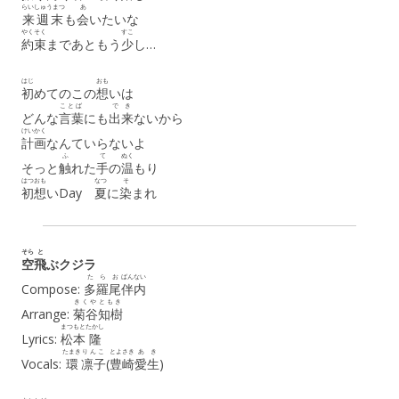
らいしゅうまつ
あ
来週末
も
会
いたいな
やくそく
すこ
約束
まであともう
少
し…
はじ
おも
初
めてのこの
想
いは
ことば
で
き
どんな
言葉
にも
出
来
ないから
けいかく
計画
なんていらないよ
ふ
て
ぬく
そっと
触
れた
手
の
温
もり
はつ
おも
なつ
そ
初
想
いDay
夏
に
染
まれ
そら
と
空
飛
ぶクジラ
たらお
ばんない
Compose:
多羅尾
伴内
きくや
ともき
Arrange:
菊谷
知樹
まつもと
たかし
Lyrics:
松本
隆
たまき
りんこ
とよさき
あき
Vocals:
環
凛子
(
豊崎
愛生
)