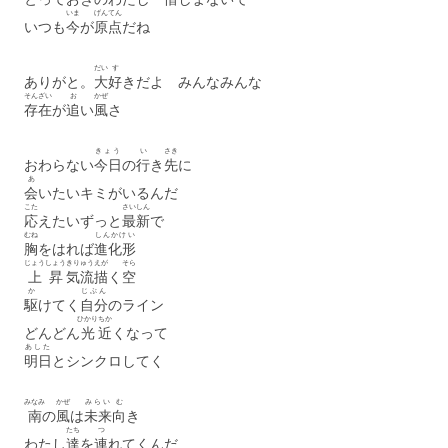
いま
げんてん
いつも
今
が
原点
だね
だい
す
ありがと。
大
好
きだよ みんなみんな
そんざい
お
かぜ
存在
が
追
い
風
さ
きょう
い
さき
おわらない
今日
の
行
き
先
に
あ
会
いたいキミがいるんだ
こた
さいしん
応
えたいずっと
最新
で
むね
しんかけい
胸
をはれば
進化形
じょうしょう
きりゅう
えが
そら
上昇
気流
描
く
空
か
じぶん
駆
けてく
自分
のライン
ひかり
ちか
どんどん
光
近
くなって
あした
明日
とシンクロしてく
みなみ
かぜ
みらい
む
南
の
風
は
未来
向
き
たち
つ
わたし
達
を
連
れてくんだ