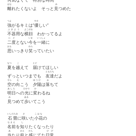
はな
み
離
れたくないよ そっと
見
つめた
つよ
やさ
強
がるキミは”
優
しい”
ぶきよう
よこがお
不器用
な
横顔
わかってるよ
にど
いま
いっしょ
二度
とない
今
を
一緒
に
おも
わら
思
いっきり
笑
っていたい
なつ
こ
とど
夏
を
越
えて
届
けてほしい
ともだち
ずっといつまでも
友達
だよ
そら
む
ゆうひ
お
空
の
向
こう
夕陽
は
落
ちて
あした
ひかり
か
明日
への
光
に
変
わるね
み
ある
見
つめて
歩
いてこう
いしだたみ
さ
こはな
石畳
に
咲
いた
小花
の
なまえ
し
名前
を
知
りたくなったり
あ
まえ
かん
ひび
当
たり
前
と
感
じてた
日常