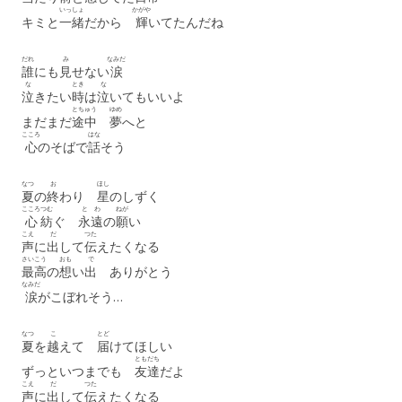
いっしょ
かがや
キミと
一緒
だから
輝
いてたんだね
だれ
み
なみだ
誰
にも
見
せない
涙
な
とき
な
泣
きたい
時
は
泣
いてもいいよ
とちゅう
ゆめ
まだまだ
途中
夢
へと
こころ
はな
心
のそばで
話
そう
なつ
お
ほし
夏
の
終
わり
星
のしずく
こころ
つむ
とわ
ねが
心
紡
ぐ
永遠
の
願
い
こえ
だ
つた
声
に
出
して
伝
えたくなる
さいこう
おも
で
最高
の
想
い
出
ありがとう
なみだ
涙
がこぼれそう…
なつ
こ
とど
夏
を
越
えて
届
けてほしい
ともだち
ずっといつまでも
友達
だよ
こえ
だ
つた
声
に
出
して
伝
えたくなる