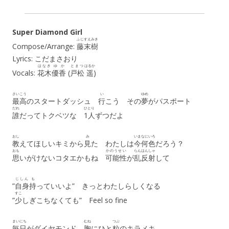
Super Diamond Girl
ふじすえ
みき
Compose/Arrange:
藤末
樹
Lyrics: こだまさおり
はなき
ゆか
とまつ
はるか
Vocals:
花木
優香
(
戸松
遥
)
さいこう
い
ゆめ
最高
のスタートダッシュ
行
こう その
夢
がパスポート
だれ
ひとり
誰
だってトクベツな
1人
ずつだよ
おし
み
いま
なにいろ
教
えてほしいキミから
見
た わたしは
今
何色
だろう？
おも
かのうせい
らんはんしゃ
思
いがけないコタエかもね
可能性
が
乱反射
して
じしん
も
”
自身
持
っていいよ” きっとわたしらしくなる
すこ
”
少
しぎこちなくても” Feel so fine
まいにち
むね
つぶ
毎日
がダイヤモンド
胸
にひと
粒
のキラメキ