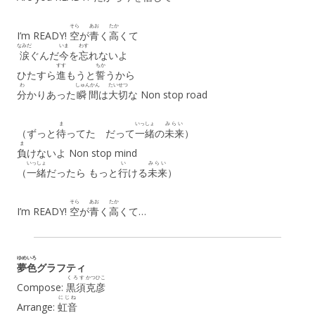
そら
あお
たか
I’m READY!
空
が
青
く
高
くて
なみだ
いま
わす
涙
ぐんだ
今
を
忘
れないよ
すす
ちか
ひたすら
進
もうと
誓
うから
わ
しゅんかん
たいせつ
分
かりあった
瞬間
は
大切
な Non stop road
ま
いっしょ
みらい
（ずっと
待
ってた だって
一緒
の
未来
）
ま
負
けないよ Non stop mind
いっしょ
い
みらい
（
一緒
だったら もっと
行
ける
未来
）
そら
あお
たか
I’m READY!
空
が
青
く
高
くて…
ゆめいろ
夢色
グラフティ
くろす
かつひこ
Compose:
黒須
克彦
にじね
Arrange:
虹音