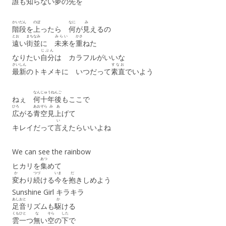
誰
も
知
らない
夢
の
先
を
かいだん
のぼ
なに
み
階段
を
上
ったら
何
が
見
えるの
とお
まちなみ
みらい
かさ
遠
い
街並
に
未来
を
重
ねた
じぶん
なりたい
自分
は カラフルがいいな
さいしん
すなお
最新
のトキメキに いつだって
素直
でいよう
なんじゅうねんご
ねぇ
何十年後
もここで
ひろ
あおぞら
み
あ
広
がる
青空
見
上
げて
い
キレイだって
言
えたらいいよね
We can see the rainbow
あつ
ヒカリを
集
めて
か
つづ
いま
だ
変
わり
続
ける
今
を
抱
きしめよう
Sunshine Girl キラキラ
あしおと
か
足音
リズムも
駆
ける
くも
ひと
な
そら
した
雲
一
つ
無
い
空
の
下
で