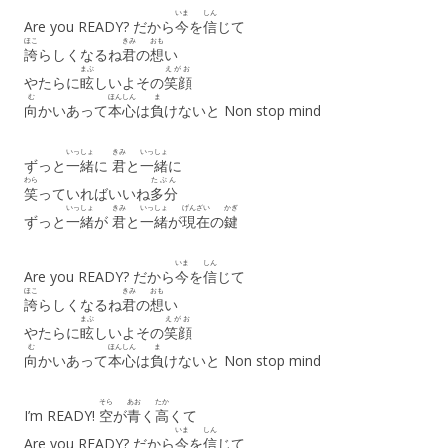
いま
しん
Are you READY? だから
今
を
信
じて
ほこ
きみ
おも
誇
らしくなるね
君
の
想
い
まぶ
えがお
やたらに
眩
しいよその
笑顔
む
ほんしん
ま
向
かいあって
本心
は
負
けないと Non stop mind
いっしょ
きみ
いっしょ
ずっと
一緒
に
君
と
一緒
に
わら
たぶん
笑
っていればいいね
多分
いっしょ
きみ
いっしょ
げんざい
かぎ
ずっと
一緒
が
君
と
一緒
が
現在
の
鍵
いま
しん
Are you READY? だから
今
を
信
じて
ほこ
きみ
おも
誇
らしくなるね
君
の
想
い
まぶ
えがお
やたらに
眩
しいよその
笑顔
む
ほんしん
ま
向
かいあって
本心
は
負
けないと Non stop mind
そら
あお
たか
I’m READY!
空
が
青
く
高
くて
いま
しん
Are you READY? だから
今
を
信
じて