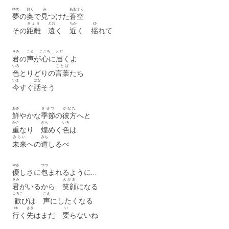
ゆめ
おく
み
あおぞら
夢
の
奥
で
見
つけた
蒼空
きょり
とお
ちか
ゆ
その
距離
遠
く
近
く
揺
れて
きみ
こえ
こころ
とど
君
の
声
が
心
に
届
くよ
いろ
ことば
色
とりどりの
言葉
たち
いま
はな
今
すぐ
話
そう
あざ
きせつ
かなた
鮮
やかな
季節
の
彼方
へと
かさ
きら
いろ
重
なり
煌
めく
色
は
みらい
みち
未来
への
道
しるべ
やさ
つつ
優
しさに
包
まれるように…
きみ
えがお
君
がいるから
笑顔
になる
よろこ
こえ
歓
びは
声
にしたくなる
ゆ
さき
い
行
く
先
はまだ
要
らないね