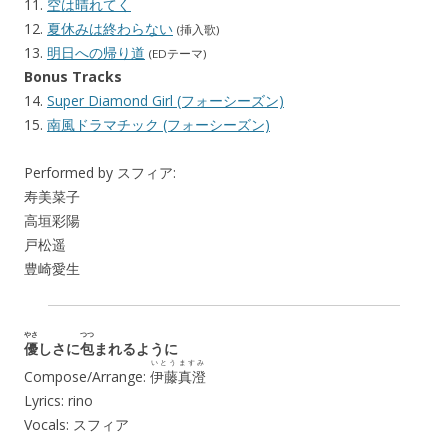
11.
空は晴れてく
12.
夏休みは終わらない
(挿入歌)
13.
明日への帰り道
(EDテーマ)
Bonus Tracks
14.
Super Diamond Girl (フォーシーズン)
15.
南風ドラマチック (フォーシーズン)
Performed by スフィア:
寿美菜子
高垣彩陽
戸松遥
豊崎愛生
やさ
つつ
優
しさに
包
まれるように
いとう
ますみ
Compose/Arrange:
伊藤
真澄
Lyrics: rino
Vocals: スフィア