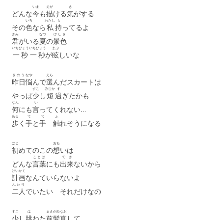
いま
えが
き
どんな
今
も
描
ける
気
がする
いろ
わたし
も
その
色
なら
私
持
ってるよ
きみ
なつ
けしき
君
がいる
夏
の
景色
いちびょう
いちびょう
まぶ
一秒
一秒
が
眩
しいな
きのう
なや
えら
昨日
悩
んで
選
んだスカートは
すこ
みじか
す
やっぱ
少
し
短
過
ぎたかも
なん
い
何
にも
言
ってくれない…
ある
て
て
ふ
歩
く
手
と
手
触
れそうになる
はじ
おも
初
めてのこの
想
いは
ことば
で
き
どんな
言葉
にも
出
来
ないから
けいかく
計画
なんていらないよ
ふたり
二人
でいたい それだけなの
すこ
は
まえがみ
なお
少
し
跳
ねた
前髪
直
して