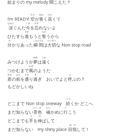
始
まりの my melody
聞
こえた？
そら
あお
たか
I’m READY!
空
が
青
く
高
くて
なみだ
いま
わす
涙
ぐんだ
今
を
忘
れないよ
すす
ちか
ひたすら
進
もうと
誓
うから
わ
しゅんかん
たいせつ
分
かりあった
瞬間
は
大切
な Non stop road
ゆめ
とお
みつけようか
夢
は
遠
く
かぜ
つかむまで
風
のようだ
きみ
まえ
とお
す
よ
君
の
前
を
通
り
過
ぎ おいでよと
呼
ぶの？
もどかしいね
つづ
どこまで Non stop oneway
続
くか どこへ
し
けしき
たし
い
まだ
知
らない
景色
確
かめに
行
こう
て
の
どこまでも
手
を
伸
ばして
し
め
ざ
まだ
知
らない my shiny place
目
指
して！