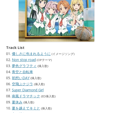
Track List
01.
優しさに包まれるように
(イメージソング)
02.
Non stop road
(OPテーマ)
03.
夢色グラフティ
(挿入歌)
04.
青空と自転車
05.
初想いDAY
(挿入歌)
06.
空飛ぶクジラ
(挿入歌)
07.
Super Diamond Girl
08.
南風ドラマチック
(ED挿入歌)
09.
夏休み
(挿入歌)
10.
夏を越えてキミと
(挿入歌)