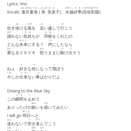
Lyrics: rino
あいざわ
なつみ
ことぶき
みなこ
みずこし
さき
たかがき
あやひ
Vocals:
逢沢
夏海
(
寿
美菜子
)、
水越
紗季
(
高垣
彩陽
)
ふ
ぬ
かぜ
お
こ
ゆ
吹
き
抜
ける
風
を
追
い
越
して
行
こう
ゆず
き
も
はね
譲
れない
気
持
ちが
羽根
をくれたの
みらい
こえ
どんな
未来
にする？
声
にしたなら
かさ
おも
か
だ
重
なるドキドキ
想
うままに
駆
け
出
そう
す
いろ
と
ねぇ
好
きな
色
になって
飛
ぼう
いま
で
き
こと
今
しか
出
来
ない
事
ばかりだよ
Driving to the Blue Sky
とき
と
この
瞬間
を
止
めて
ねが
えが
ありったけの
願
いを
描
いてみたい
あした
I will go
明日
へと
まよ
つ
すす
迷
わないで
突
き
進
んでこう
だれ
し
ゆめ
さき