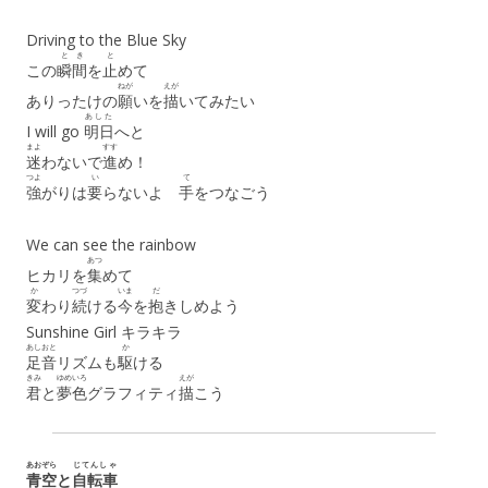
Driving to the Blue Sky
とき
と
この
瞬間
を
止
めて
ねが
えが
ありったけの
願
いを
描
いてみたい
あした
I will go
明日
へと
まよ
すす
迷
わないで
進
め！
つよ
い
て
強
がりは
要
らないよ
手
をつなごう
We can see the rainbow
あつ
ヒカリを
集
めて
か
つづ
いま
だ
変
わり
続
ける
今
を
抱
きしめよう
Sunshine Girl キラキラ
あしおと
か
足音
リズムも
駆
ける
きみ
ゆめいろ
えが
君
と
夢色
グラフィティ
描
こう
あおぞら
じてんしゃ
青空
と
自転車