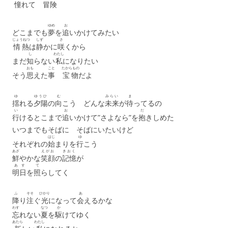
憧
れて
冒険
ゆめ
お
どこまでも
夢
を
追
いかけてみたい
じょうねつ
しず
さ
情熱
は
静
かに
咲
くから
し
わたし
まだ
知
らない
私
になりたい
おも
こと
たからもの
そう
思
えた
事
宝物
だよ
ゆ
ゆうひ
む
みらい
ま
揺
れる
夕陽
の
向
こう どんな
未来
が
待
ってるの
い
お
だ
行
けるとこまで
追
いかけて”さよなら”を
抱
きしめた
いつまでもそばに そばにいたいけど
はじ
ゆ
それぞれの
始
まりを
行
こう
あざ
えがお
きおく
鮮
やかな
笑顔
の
記憶
が
あす
て
明日
を
照
らしてく
ふ
そそ
ひかり
あ
降
り
注
ぐ
光
になって
会
えるかな
わす
なつ
か
忘
れない
夏
を
駆
けてゆく
あたら
わたし