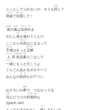
おな
じっとしてられないの キミも
同
じ？
しせん
あいず
視線
で
合図
して！
みなみ
かぜ
みらい
む
南
の
風
は
未来
向
き
たち
つ
わたし
達
を
連
れてくんだ
ぜんぶ
ここから
全部
はじまるって
よかん
せいかい
予感
はきっと
正解
じょうしょう
きりゅう
の
上昇
気流
乗
りこなして
いっしょ
い
一緒
にもっと
行
こうよ
ぐんぐんあがるボルテージ
き
も
みんなの
気
持
ちがアツい
ゆめ
おそろいの
夢
で つながってる
しず
しげきてき
沈
んだココロ
刺激的
な
Splash rain!
お
とっておきのわたし
惜
しまないで