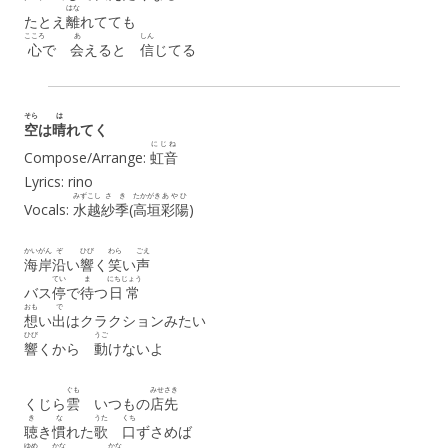
はな
たとえ
離
れてても
こころ
あ
しん
心
で
会
えると
信
じてる
そら
は
空
は
晴
れてく
にじね
Compose/Arrange:
虹音
Lyrics: rino
みずこし
さき
たかがき
あやひ
Vocals:
水越
紗季
(
高垣
彩陽
)
かいがん
ぞ
ひび
わら
ごえ
海岸
沿
い
響
く
笑
い
声
てい
ま
にちじょう
バス
停
で
待
つ
日常
おも
で
想
い
出
はクラクションみたい
ひび
うご
響
くから
動
けないよ
ぐも
みせさき
くじら
雲
いつもの
店先
き
な
うた
くち
聴
き
慣
れた
歌
口
ずさめば
ゆめ
かな
かな