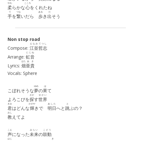
やわ
こころ
柔
らかな
心
をくれたね
て
つな
ある
だ
手
を
繋
いだら
歩
き
出
そう
Non stop road
えなみ
てつし
Compose:
江並
哲志
にじね
Arrange:
虹音
はた
あき
Lyrics:
畑
亜貴
Vocals: Sphere
ゆめ
は
こぼれそうな
夢
の
果
て
さが
せかい
よろこびを
探
す
世界
きみ
かがや
あした
と
君
はどんな
輝
きで
明日
へと
跳
ぶの？
おし
教
えてよ
こえ
みらい
こどう
声
になった
未来
の
鼓動
はじ
き