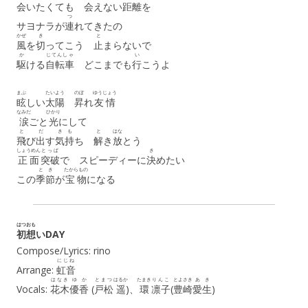
会
いたくても
会
えない
距離
を
つ
サヨナラが
連
れてきたの
かぜ
き
と
風
を
切
ってこう
止
まらないで
か
じてんしゃ
い
駆
ける
自転車
どこまでも
行
こうよ
まぶ
たいよう
のぼ
ゆうじょう
眩
しい
太陽
昇
れ
友情
なみだ
ひかり
涙
ごと
光
にして
と
だ
き
も
と
はな
飛
び
出
す
気
持
ち
解
き
放
とう
しょうめん
とっぱ
き
正面
突破
で スピーディーに
決
めたい
とき
たからもの
この
季節
が
宝物
になる
はつ
おも
初
想
いDAY
Compose/Lyrics: rino
にじね
Arrange:
虹音
はなき
ゆか
とまつ
はるか
たまき
りんこ
とよさき
あき
Vocals:
花木
優香
(
戸松
遥
)、
環
凛子
(
豊崎
愛生
)