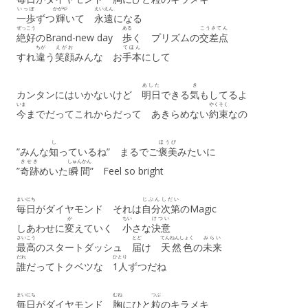
いっぽ
かがや
えいえん
一歩
ずつ
輝
いて
永遠
になる
ぜっこう
ある
こうさてん
絶好
のBrand-new day
歩
く プリズムの
交差点
ちが
えがお
てほん
すれ
違
う
笑顔
みんな お
手本
にして
あした
き
カンタンにはいかないけど
明日
できる
気
もしてるよ
いま
やくそく
今
までだってこれからだって あきらめない
約束
なの
し
ほうび
”みんな
知
っているね” まるでご
褒美
みたいに
きせき
しゅんかん
”
奇跡
めいた
瞬間
” Feel so bright
まいにち
じぶん
しだい
毎日
がダイヤモンド それは
自分
次第
のMagic
か
ちい
けつい
しあわせに
変
えていく
小
さな
決意
さいこう
とど
てんねんしょく
みらい
最高
のスタートダッシュ
届
け
天然色
の
未来
だれ
ひとり
誰
だってトクベツな
1人
ずつだね
まいにち
むね
つぶ
毎日
がダイヤモンド
胸
にひと
粒
のキラメキ