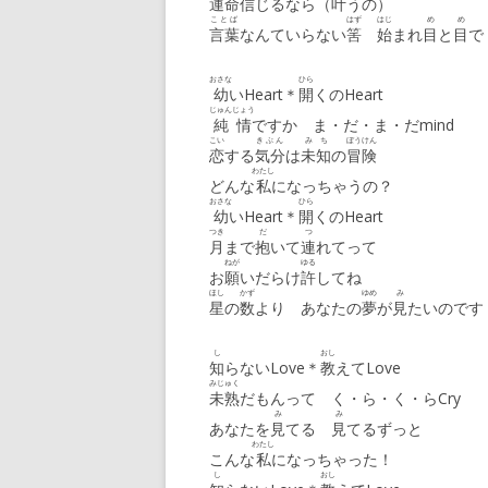
運命
信
じるなら（
叶
うの）
ことば
はず
はじ
め
め
言葉
なんていらない
筈
始
まれ
目
と
目
で
おさな
ひら
幼
いHeart＊
開
くのHeart
じゅんじょう
純情
ですか ま・だ・ま・だmind
こい
きぶん
みち
ぼうけん
恋
する
気分
は
未知
の
冒険
わたし
どんな
私
になっちゃうの？
おさな
ひら
幼
いHeart＊
開
くのHeart
つき
だ
つ
月
まで
抱
いて
連
れてって
ねが
ゆる
お
願
いだらけ
許
してね
ほし
かず
ゆめ
み
星
の
数
より あなたの
夢
が
見
たいのです
し
おし
知
らないLove＊
教
えてLove
みじゅく
未熟
だもんって く・ら・く・らCry
み
み
あなたを
見
てる
見
てるずっと
わたし
こんな
私
になっちゃった！
し
おし