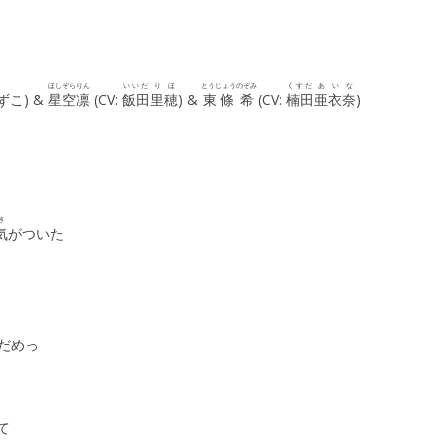
ほしぞら
りん
いいだ
りほ
とうじょう
のぞみ
くすだ
あいな
ずこ) &
星空
凛
(CV:
飯田
里穂
) &
東條
希
(CV:
楠田
亜衣奈
)
き
気
がついた
だめっ
て