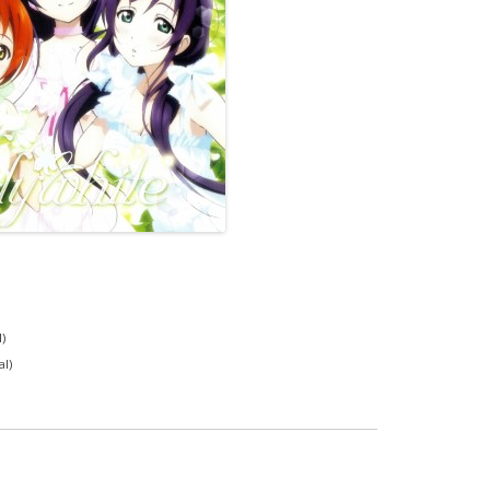
l)
al)