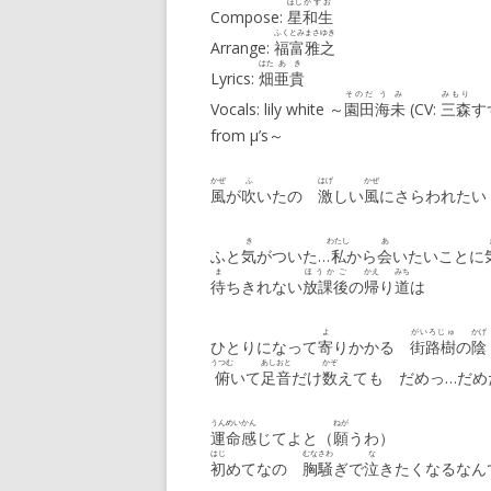
ほし
かずお
Compose:
星
和生
ふくとみ
まさゆき
Arrange:
福富
雅之
はた
あき
Lyrics:
畑
亜貴
そのだ
うみ
みもり
Vocals: lily white ～
園田
海未
(CV:
三森
す
from μ’s～
かぜ
ふ
はげ
かぜ
風
が
吹
いたの
激
しい
風
にさらわれたい
き
わたし
あ
ふと
気
がついた…
私
から
会
いたいことに
ま
ほうかご
かえ
みち
待
ちきれない
放課後
の
帰
り
道
は
よ
がいろじゅ
かげ
ひとりになって
寄
りかかる
街路樹
の
陰
うつむ
あしおと
かぞ
俯
いて
足音
だけ
数
えても だめっ…だめ
うんめい
かん
ねが
運命
感
じてよと（
願
うわ）
はじ
むなさわ
な
初
めてなの
胸騒
ぎで
泣
きたくなるなん