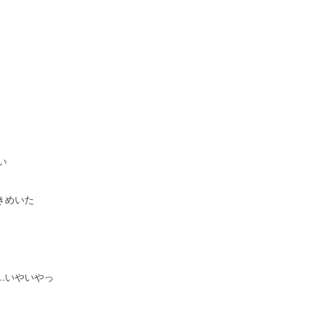
い
きめいた
…いやいやっ