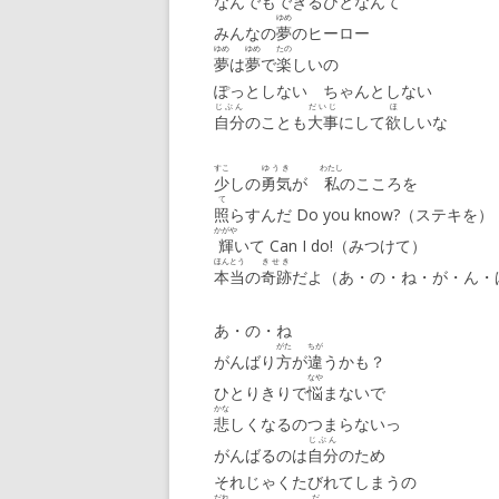
なんでもできるひとなんて
ゆめ
みんなの
夢
のヒーロー
ゆめ
ゆめ
たの
夢
は
夢
で
楽
しいの
ぽっとしない ちゃんとしない
じぶん
だいじ
ほ
自分
のことも
大事
にして
欲
しいな
すこ
ゆうき
わたし
少
しの
勇気
が
私
のこころを
て
照
らすんだ Do you know?（ステキを）
かがや
輝
いて Can I do!（みつけて）
ほんとう
きせき
本当
の
奇跡
だよ（あ・の・ね・が・ん・
あ・の・ね
がた
ちが
がんばり
方
が
違
うかも？
なや
ひとりきりで
悩
まないで
かな
悲
しくなるのつまらないっ
じぶん
がんばるのは
自分
のため
それじゃくたびれてしまうの
だれ
だ