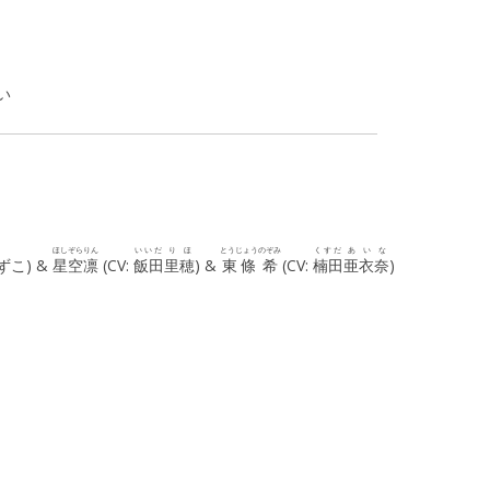
い
ほしぞら
りん
いいだ
りほ
とうじょう
のぞみ
くすだ
あいな
ずこ) &
星空
凛
(CV:
飯田
里穂
) &
東條
希
(CV:
楠田
亜衣奈
)