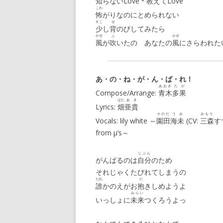
知
らないLove＊
教
えてLove
こわ
怖
がりなのにとめられない
すこ
せ
少
し
背
のびしてみたら
かぜ
ふ
かぜ
風
が
吹
いたの あなたの
風
にさらわれた
あ・の・ね・が・ん・ば・れ！
あおき
たか
Compose/Arrange:
青木
多果
はた
あき
Lyrics:
畑
亜貴
そのだ
うみ
みもり
Vocals: lily white ～
園田
海未
(CV:
三森
す
from μ’s～
じぶん
がんばるのは
自分
のため
それじゃくたびれてしまうの
だれ
だ
誰
かのえがお
抱
きしめようよ
みらい
いっしょに
未来
つくろうよっ