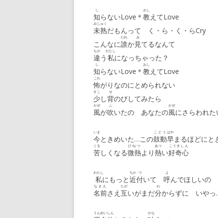
し
おし
知
らないLove＊
教
えてLove
みじゅく
未熟
だもんって く・ら・く・らCry
だれ
み
こんなに
誰
か
見
てるなんて
ちが
わたし
違
う
私
になっちゃった？
し
おし
知
らないLove＊
教
えてLove
こわ
怖
がりなのにとめられない
すこ
せ
少
し
背
のびしてみたら
かぜ
ふ
かぜ
風
が
吹
いたの あなたの
風
にさらわれた
いま
こどう
はや
今
ときめいた…この
鼓動
早
まるほどにと
くる
びねつ
あつ
こうきしん
苦
しくなる
微熱
より
熱
い
好奇心
わたし
ちか
づ
よ
私
にもっと
近
付
いて
呼
んでほしいの
なまえ
たが
わ
名前
さえ
互
いがまだ
分
からずに いやっ
うんめい
しん
かな