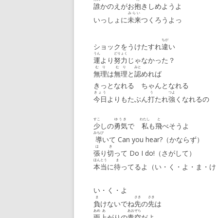
誰
かのえがお
抱
きしめようよ
みらい
いっしょに
未来
つくろうよっ
ちが
ショックをうけたすれ
違
い
うん
どりょく
運
より
努力
じゃなかった？
むり
むり
みと
無理
は
無理
と
認
めれば
きっとなれる ちゃんとなれる
きょう
う
つよ
今日
よりもたぶん
打
たれ
強
くなれるの
すこ
ゆうき
わたし
と
少
しの
勇気
で
私
も
飛
べそうよ
みちび
導
いて Can you hear?（かならず）
は
き
張
り
切
って Do I do!（さがして）
ほんとう
ま
本当
に
待
ってるよ（い・く・よ・ま・け
い・く・よ
ま
さき
さき
負
けないでね
先
の
先
は
あめ
あ
あおぞら
雨
上
がりの
青空
だよ