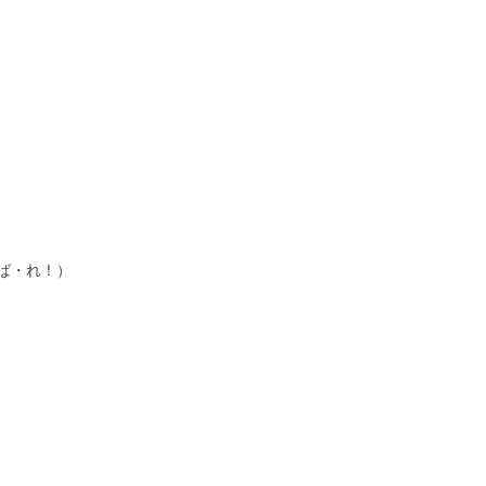
ば・れ！）