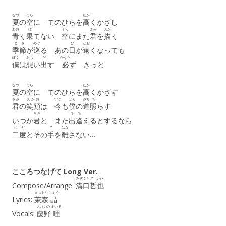
なつ
そら
たか
夏
の
空
に てのひらを
高
くかざし
あお
は
そら
きみ
えが
青
く
果
てない
空
にまた
君
を
描
く
とき
めぐ
ひ
とお
季節
が
巡
る あの
日
が
遠
くなっても
ぼく
おも
だ
かなら
僕
は
想
い
出
す
必
ず きっと
なつ
そら
たか
夏
の
空
に てのひらを
高
くかざす
きみ
えがお
いま
ぼく
みち
て
君
の
笑顔
は
今
も
僕
の
道
照
らす
きみ
で
あ
いつか
君
と また
出
逢
えるとするなら
に
ど
て
はな
二
度
とその
手
を
離
さない…
こころつなげて Long Ver.
みぞぐち
てつや
Compose/Arrange:
溝口
哲也
まつもり
しょう
Lyrics:
茉森
晶
ふじの
まいる
Vocals:
藤野
哩