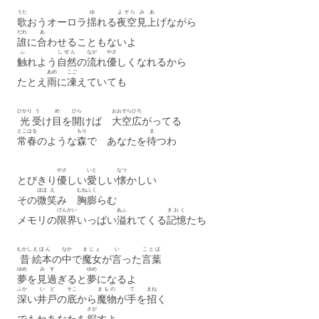
うた
ゆ
よぞら
み
あ
歌
おうオーロラ
揺
れる
夜空
見
上
げながら
だれ
あ
誰
に
合
わせることもないよ
ふ
しぜん
なが
やさ
触
れよう
自然
の
流
れ
優
しくなれるから
あめ
こご
たとえ
雨
に
凍
えていても
ひかり
う
め
ひら
おおぞら
ひろ
光
受
け
目
を
開
けば
大空
広
がってる
とこはる
もり
ま
常春
のような
森
で あなたを
待
つわ
やさ
いと
なつ
とびきり
優
しい
愛
しい
懐
かしい
ほほ
え
むね
ふく
その
微
笑
み
胸
膨
らむ
げんかい
あふ
きおく
メモリの
限界
いっぱい
溢
れてくる
記憶
たち
むかし
えほん
なか
まじょ
い
ことば
昔
絵本
の
中
で
魔女
が
言
った
言葉
ゆめ
み
す
ゆめ
夢
を
見
過
ぎると
夢
になるよ
ふか
いど
そこ
まもの
て
まね
深
い
井戸
の
底
から
魔物
が
手
を
招
く
さが
でもねあなたを
探
すよ