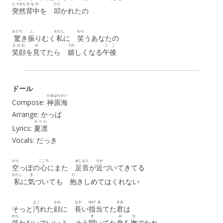
とつぜん
せなか
たた
突然
背中
を
叩
かれたの
おどろ
ふ
わたし
わら
驚
き
振
りむく
私
に
笑
うあなたの
えがお
み
うれ
ごご
笑顔
を
見
てたら
嬉
しくなる
午後
ドール
かみはら
かい
Compose:
神原
海
Arrange: かっぱ
かりん
Lyrics:
夏凛
Vocals: だっき
から
こころ
あしおと
ちか
空
っぽの
心
にまた
足音
が
近
づいてきてる
わたし
き
だ
私
に
気
づいても
抱
きしめてはくれない
よご
かお
なが
ゆび
あ
きみ
そっと
汚
れた
顔
に
長
い
指
当
てた
君
は
わら
き
み
な
笑
わないでいいよ そう
聞
いてた
身
を
撫
でたれ