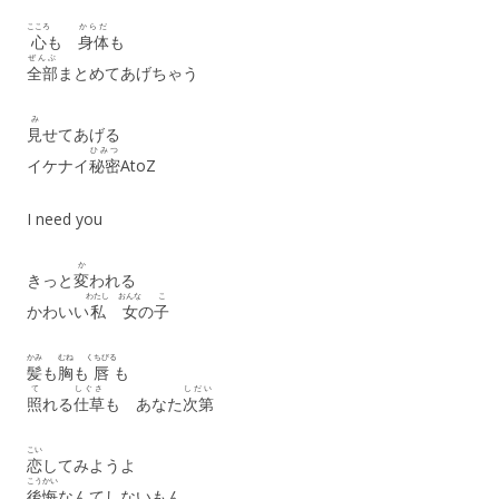
こころ
からだ
心
も
身体
も
ぜんぶ
全部
まとめてあげちゃう
み
見
せてあげる
ひみつ
イケナイ
秘密
AtoZ
I need you
か
きっと
変
われる
わたし
おんな
こ
かわいい
私
女
の
子
かみ
むね
くちびる
髪
も
胸
も
唇
も
て
しぐさ
しだい
照
れる
仕草
も あなた
次第
こい
恋
してみようよ
こうかい
後悔
なんてしないもん