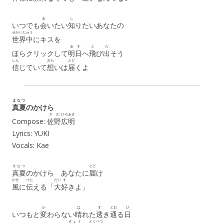
あ
し
いつでも
会
いたい
知
りたいあなたの
せかいじゅう
世界中
にキスを
あす
と
だ
ほらクリックして
明日
へ
飛
び
出
そう
しん
おも
とど
信
じていて
想
いは
届
くよ
まなつ
真夏
のかけら
さの
ひろあき
Compose:
佐野
広明
Lyrics: YUKI
Vocals: Kae
まなつ
とど
真夏
のかけら あなたに
届
け
かぜ
つた
だい
す
風
に
伝
える「
大
好
きよ」
か
は
す
とお
ひ
いつもと
変
わらない
晴
れた
透
き
通
る
日
きょう
とくべつ