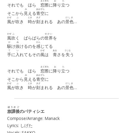
まどぎわ
お
た
それでも ほら
窓際
に
降
り
立
つ
み
あおぞら
そこから
見
える
青空
に
かぜ
ふ
とき
きざ
けしき
風
が
吹
き
時
が
刻
まれる あの
景色
…
かぜ
ふ
せかい
風
吹
く ばらばらの
世界
を
か
ぬ
かん
駆
け
抜
けるのを
感
じてる
て
い
かぜ
あお
うしな
手
に
入
れてもその
風
は
青
さを
失
う
まどぎわ
お
た
それでも ほら
窓際
に
降
り
立
つ
み
あおぞら
そこから
見
える
青空
に
かぜ
ふ
とき
きざ
けしき
風
が
吹
き
時
が
刻
まれる あの
景色
…
ほうかご
放課後
のパティシエ
Compose/Arrange: Manack
Lyrics: しげた
Vocals: SAKKO