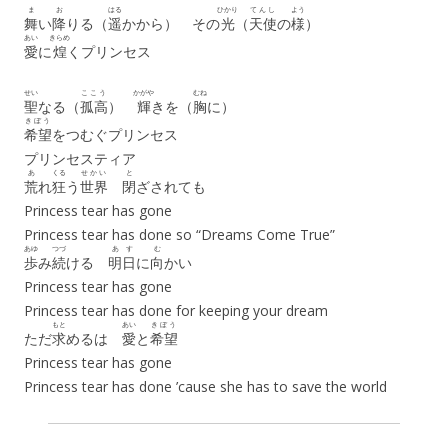
ま
お
はる
ひかり
てんし
よう
舞
い
降
りる（
遥
かから） その
光
（
天使
の
様
）
あい
きらめ
愛
に
煌
くプリンセス
せい
ここう
かがや
むね
聖
なる（
孤高
）
輝
きを（
胸
に）
きぼう
希望
をつむぐプリンセス
プリンセスティア
あ
くる
せかい
と
荒
れ
狂
う
世界
閉
ざされても
Princess tear has gone
Princess tear has done so “Dreams Come True”
あゆ
つづ
あす
む
歩
み
続
ける
明日
に
向
かい
Princess tear has gone
Princess tear has done for keeping your dream
もと
あい
きぼう
ただ
求
めるは
愛
と
希望
Princess tear has gone
Princess tear has done ’cause she has to save the world