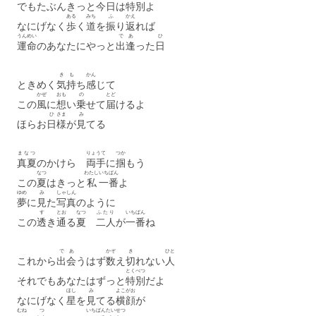
でもたぶんきっと
今日
は
特別
よ
ある
みち
ふ
かえ
なにげなく
歩
く
道
を
振
り
返
れば
うんめい
で
あ
ひ
運命
のあなたにやっと
出
逢
った
日
き
も
かん
ときめく
気
持
ち
感
じて
かぜ
おも
の
とど
この
風
に
想
い
乗
せて
届
けるよ
ひ
さま
み
ほらお
日
様
が
見
てる
まなつ
りょうて
つか
真夏
のかけら
両手
に
掴
もう
なつ
わたし
いちばん
この
夏
はきっと
私
一番
よ
ゆめ
み
しゃしん
夢
に
見
た
写真
のように
す
とお
なつ
ふたり
いちばん
この
透
き
通
る
夏
二人
が
一番
ね
で
あ
かぞ
き
ひと
これから
出
会
うはず
数
え
切
れない
人
とくべつ
それでもあなたはずっと
特別
だよ
ほし
み
よこがお
なにげなく
星
を
見
てる
横顔
が
むね
つ
いちばん
たいせつ