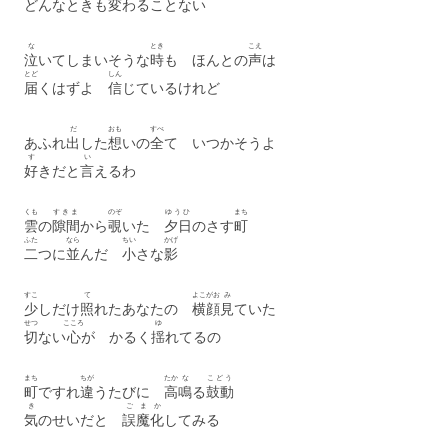
どんなときも
変
わることない
な
とき
こえ
泣
いてしまいそうな
時
も ほんとの
声
は
とど
しん
届
くはずよ
信
じているけれど
だ
おも
すべ
あふれ
出
した
想
いの
全
て いつかそうよ
す
い
好
きだと
言
えるわ
くも
すきま
のぞ
ゆうひ
まち
雲
の
隙間
から
覗
いた
夕日
のさす
町
ふた
なら
ちい
かげ
二
つに
並
んだ
小
さな
影
すこ
て
よこがお
み
少
しだけ
照
れたあなたの
横顔
見
ていた
せつ
こころ
ゆ
切
ない
心
が かるく
揺
れてるの
まち
ちが
たか
な
こどう
町
ですれ
違
うたびに
高
鳴
る
鼓動
き
ご
ま
か
気
のせいだと
誤
魔
化
してみる