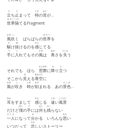
た
ど
とき
おと
立
ち
止
まって
時
の
音
が…
せかい
へだ
世界
隔
てるFragment
かぜ
ふ
せかい
風
吹
く ばらばらの
世界
を
か
ぬ
かん
駆
け
抜
けるのを
感
じてる
て
い
かぜ
あお
うしな
手
に
入
れてもその
風
は
青
さを
失
う
まどぎわ
お
た
それでも ほら
窓際
に
降
り
立
つ
み
あおぞら
そこから
見
える
青空
に
かぜ
ふ
とき
きざ
けしき
風
が
吹
き
時
が
刻
まれる あの
景色
…
みみ
かん
とお
ふうけい
耳
をすまして
感
じる
遠
い
風景
ぼく
て
なに
のこ
だけど
僕
の
手
には
何
も
残
らない
ひとり
わ
おも
一人
になって
分
かる いろんな
思
い
かな
いつだって
悲
しいストーリー