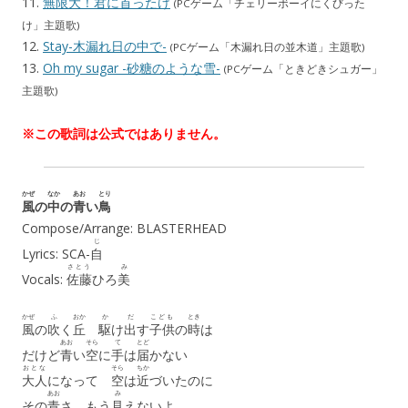
11.
無限大！君に首ったけ
(PCゲーム「チェリーボーイにくびった
け」主題歌)
12.
Stay-木漏れ日の中で-
(PCゲーム「木漏れ日の並木道」主題歌)
13.
Oh my sugar -砂糖のような雪-
(PCゲーム「ときどきシュガー」
主題歌)
※この歌詞は公式ではありません。
かぜ
なか
あお
とり
風
の
中
の
青
い
鳥
Compose/Arrange: BLASTERHEAD
じ
Lyrics: SCA-
自
さとう
み
Vocals:
佐藤
ひろ
美
かぜ
ふ
おか
か
だ
こども
とき
風
の
吹
く
丘
駆
け
出
す
子供
の
時
は
あお
そら
て
とど
だけど
青
い
空
に
手
は
届
かない
おとな
そら
ちか
大人
になって
空
は
近
づいたのに
あお
み
その
青
さ もう
見
えないよ