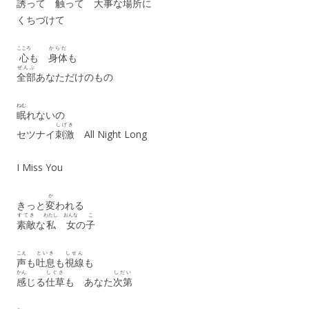
誘
って
触
って
大事
な
場所
に
くちづけて
こころ
からだ
心
も
身体
も
ぜんぶ
全部
あなただけのもの
ねむ
眠
れないの
しげき
セツナイ
刺激
All Night Long
I Miss You
か
きっと
変
われる
すてき
わたし
おんな
こ
素敵
な
私
女
の
子
こえ
といき
しせん
声
も
吐息
も
視線
も
かん
しぐさ
しだい
感
じる
仕草
も あなた
次第