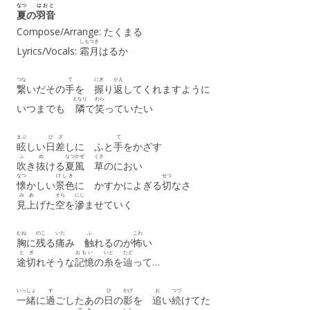
なつ
はおと
夏
の
羽音
Compose/Arrange: たくまる
しもつき
Lyrics/Vocals:
霜月
はるか
つな
て
にぎ
かえ
繋
いだその
手
を
握
り
返
してくれますように
となり
わら
いつまでも
隣
で
笑
っていたい
まぶ
ひ
ざ
て
眩
しい
日
差
しに ふと
手
をかざす
ふ
ぬ
なつかぜ
くさ
吹
き
抜
ける
夏風
草
のにおい
なつ
けしき
せつ
懐
かしい
景色
に かすかによぎる
切
なさ
み
あ
そら
にじ
見
上
げた
空
を
滲
ませていく
むね
のこ
いた
ふ
こわ
胸
に
残
る
痛
み
触
れるのが
怖
い
と
ぎ
おもい
いと
たど
途
切
れそうな
記憶
の
糸
を
辿
って…
いっしょ
す
ひ
かげ
お
つづ
一緒
に
過
ごしたあの
日
の
影
を
追
い
続
けてた
で
あ
しん