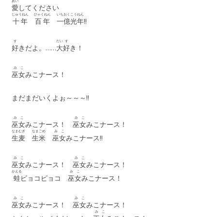
あい
愛
してください
じゅうねん
ひゃくねん
いちおく
こうねん
十年
百年
一億
光年
!!
す
だい
す
好
きだよ。……
大
好
き！
みこ
巫女
みこナース！
まだまだいくよぉ～～～!!
みこ
みこ
巫女
みこナース！
巫女
みこナース！
なまむぎ
なまごめ
みこ
生麦
生米
巫女
みこナース!!
みこ
みこ
巫女
みこナース！
巫女
みこナース！
かえる
みこ
蛙
ピョコピョコ
巫女
みこナース！
みこ
みこ
巫女
みこナース！
巫女
みこナース！
みこ