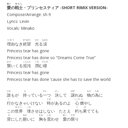
あい
せんし
愛
の
戦士
・プリンセスティア -SHORT RIMIX VERSION-
Compose/Arrange: sh-9
Lyrics: Levin
Vocals: Minako
りゆう
ぜつぼう
ひか
なみだ
理由
なき
絶望
光
る
涙
Princess tear has gone
Princess tear has done so “Dreams Come True”
おそ
こんとん
うる
ひとみ
襲
いくる
混沌
潤
む
瞳
Princess tear has gone
Princess tear has done ’cause she has to save the world
だれ
も
ひと
けっ
ゆず
もの
ため
誰
もが
持
っている
一
つ
決
して
譲
れぬ
物
の
為
に
い
とき
こころ
も
行
かなきゃいけない
時
があるのよ
心
燃
やし
せかい
こわ
く
は
この
世界
壊
させはしない たとえ
朽
ち
果
てても
せ
ねが
むね
ふる
あい
かぎ
背
にした
願
いに
胸
を
震
わせ
愛
の
限
り