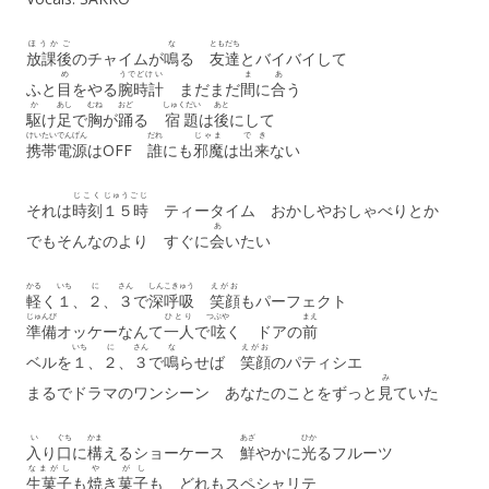
ほうかご
な
ともだち
放課後
のチャイムが
鳴
る
友達
とバイバイして
め
うでどけい
ま
あ
ふと
目
をやる
腕時計
まだまだ
間
に
合
う
か
あし
むね
おど
しゅくだい
あと
駆
け
足
で
胸
が
踊
る
宿題
は
後
にして
けいたい
でんげん
だれ
じゃま
で
き
携帯
電源
はOFF
誰
にも
邪魔
は
出
来
ない
じこく
じゅうごじ
それは
時刻
１５時
ティータイム おかしやおしゃべりとか
あ
でもそんなのより すぐに
会
いたい
かる
いち
に
さん
しんこきゅう
えがお
軽
く
１
、
２
、
３
で
深呼吸
笑顔
もパーフェクト
じゅんび
ひとり
つぶや
まえ
準備
オッケーなんて
一人
で
呟
く ドアの
前
いち
に
さん
な
えがお
ベルを
１
、
２
、
３
で
鳴
らせば
笑顔
のパティシエ
み
まるでドラマのワンシーン あなたのことをずっと
見
ていた
い
ぐち
かま
あざ
ひか
入
り
口
に
構
えるショーケース
鮮
やかに
光
るフルーツ
なまがし
や
がし
生菓子
も
焼
き
菓子
も どれもスペシャリテ