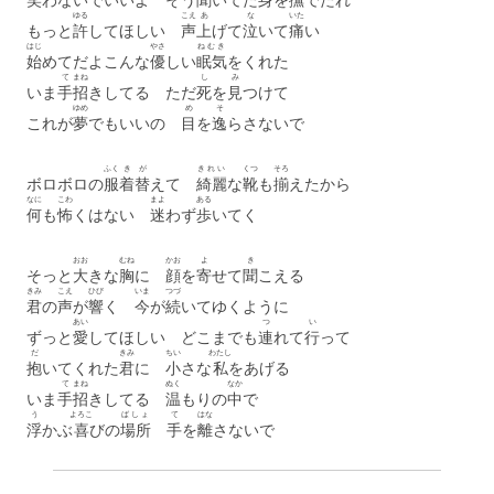
ゆる
こえ
あ
な
いた
もっと
許
してほしい
声
上
げて
泣
いて
痛
い
はじ
やさ
ねむき
始
めてだよこんな
優
しい
眠気
をくれた
て
まね
し
み
いま
手
招
きしてる ただ
死
を
見
つけて
ゆめ
め
そ
これが
夢
でもいいの
目
を
逸
らさないで
ふく
き
が
きれい
くつ
そろ
ボロボロの
服
着
替
えて
綺麗
な
靴
も
揃
えたから
なに
こわ
まよ
ある
何
も
怖
くはない
迷
わず
歩
いてく
おお
むね
かお
よ
き
そっと
大
きな
胸
に
顔
を
寄
せて
聞
こえる
きみ
こえ
ひび
いま
つづ
君
の
声
が
響
く
今
が
続
いてゆくように
あい
つ
い
ずっと
愛
してほしい どこまでも
連
れて
行
って
だ
きみ
ちい
わたし
抱
いてくれた
君
に
小
さな
私
をあげる
て
まね
ぬく
なか
いま
手
招
きしてる
温
もりの
中
で
う
よろこ
ばしょ
て
はな
浮
かぶ
喜
びの
場所
手
を
離
さないで