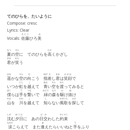
てのひらを、たいように
Compose: cresc
Lyrics: Clear
さとう
み
Vocals:
佐藤
ひろ
美
なつ
そら
たか
夏
の
空
に てのひらを
高
くかざし
きみ
わら
君
が
笑
う
はる
そら
む
ゆび
さ
きみ
えがお
遥
かな
空
の
向
こう
指
差
し
君
は
笑顔
で
にじ
こ
あお
そら
わた
いつか
虹
を
越
えて
青
い
空
を
渡
ってみると
ぼく
て
つな
みどり
もり
か
ぬ
僕
らは
手
を
繋
いで
緑
の
森
を
駆
け
抜
け
やま
かわ
こ
し
かぜ
うた
さが
山
を
川
を
越
えて
知
らない
風
歌
を
探
して
しず
ゆうひ
ひ
か
やくそく
沈
む
夕日
に あの
日
交
わした
約束
なみだ
あ
て
涙
こらえて また
逢
えたらいいねと
手
をふり