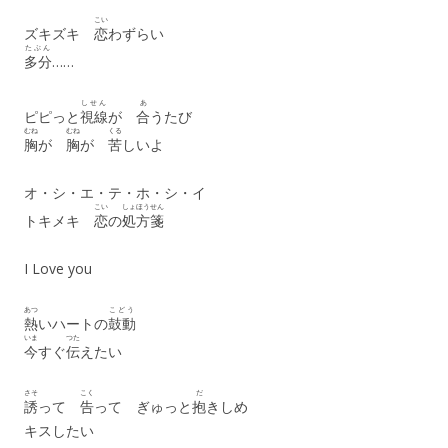
こい
ズキズキ
恋
わずらい
たぶん
多分
……
しせん
あ
ピピっと
視線
が
合
うたび
むね
むね
くる
胸
が
胸
が
苦
しいよ
オ・シ・エ・テ・ホ・シ・イ
こい
しょほうせん
トキメキ
恋
の
処方箋
I Love you
あつ
こどう
熱
いハートの
鼓動
いま
つた
今
すぐ
伝
えたい
さそ
こく
だ
誘
って
告
って ぎゅっと
抱
きしめ
キスしたい