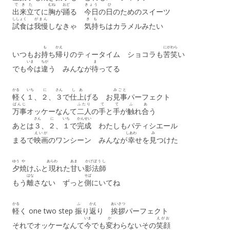
で
き
た
むね
おど
きょう
ひ
出
来
立
てに
胸
が
踊
る
今日
の
日
のためのスイーツ
ししょく
がまん
き
も
試食
は
我慢
しなきゃ
気
持
ちはカラメルみたい
も
かえ
にが
わら
いつもお
持
ち
帰
りのティータイム ショコラも
苦
笑
い
いま
ちが
ま
でも
今
は
違
う みんなが
待
ってる
かる
いち
に
さん
し
あ
みごと
軽
く
１
、
２
、
３
で
仕
上
げる お
見事
パーフェクト
ばんじ
ふたり
て
て
ふ
あ
万事
オッケーなんて
二人
の
手
と
手
が
触
れ
合
う
さん
に
いち
かんせい
あとは
３
、
２
、
１
で
完成
わたしもパティシエール
えいが
しあわ
み
まるで
映画
のワンシーン みんなが
幸
せを
見
つけた
ゆう
や
あらわ
あま
かげぼうし
夕
焼
けふと
現
れた
甘
い
影法師
はな
そば
もう
離
さない ずっと
側
にいてね
かる
ふ
かえ
あいさつ
軽
く one two step
振
り
返
り
挨拶
パーフェクト
いま
か
えがお
それでオッケーなんて
今
でも
変
わらないその
笑顔