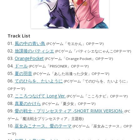
Track List
01.
風の中の青い鳥
(PCゲーム「モエかん」OPテーマ)
02.
放課後のパティシエ
(PCゲーム「パティシエなにゃんこOPテーマ)
03.
OrangePocket
(PCゲーム「Orange Pocket」OPテーマ)
04.
ドール
(PCゲーム「PRISONER」OPテーマ)
05.
夏の羽音
(PCゲーム「あした出逢った少女」OPテーマ)
06.
てのひらを、たいように
(PCゲーム「てのひらを、たいように」
OPテーマ)
07.
こころつなげて Long Ver.
(PCゲーム「こころナビ」OPテーマ)
08.
真夏のかけら
(PCゲーム「夏少女」OPテーマ)
09.
愛の戦士・プリンセスティア -SHORT RIMIX VERSION-
(PC
ゲーム「魔法戦士プリンセスティア」主題歌)
10.
巫女みこナース。愛のテーマ
(PCゲーム「巫女みこナース」OPテ
ーマ)