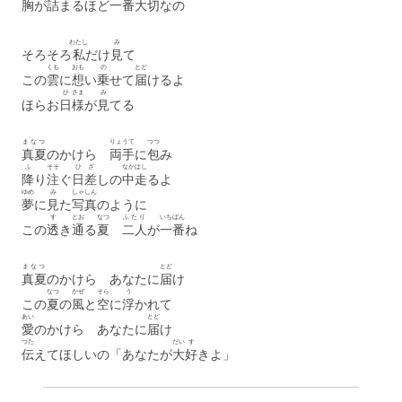
胸
が
詰
まるほど
一番
大切
なの
わたし
み
そろそろ
私
だけ
見
て
くも
おも
の
とど
この
雲
に
想
い
乗
せて
届
けるよ
ひ
さま
み
ほらお
日
様
が
見
てる
まなつ
りょうて
つつ
真夏
のかけら
両手
に
包
み
ふ
そそ
ひ
ざ
なか
はし
降
り
注
ぐ
日
差
しの
中
走
るよ
ゆめ
み
しゃしん
夢
に
見
た
写真
のように
す
とお
なつ
ふたり
いちばん
この
透
き
通
る
夏
二人
が
一番
ね
まなつ
とど
真夏
のかけら あなたに
届
け
なつ
かぜ
そら
う
この
夏
の
風
と
空
に
浮
かれて
あい
とど
愛
のかけら あなたに
届
け
つた
だい
す
伝
えてほしいの「あなたが
大
好
きよ」