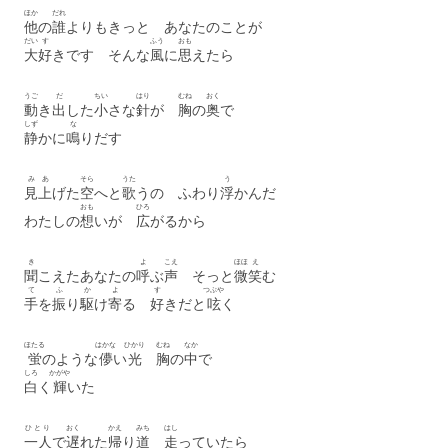
ほか
だれ
他
の
誰
よりもきっと あなたのことが
だい
す
ふう
おも
大
好
きです そんな
風
に
思
えたら
うご
だ
ちい
はり
むね
おく
動
き
出
した
小
さな
針
が
胸
の
奥
で
しず
な
静
かに
鳴
りだす
み
あ
そら
うた
う
見
上
げた
空
へと
歌
うの ふわり
浮
かんだ
おも
ひろ
わたしの
想
いが
広
がるから
き
よ
こえ
ほほ
え
聞
こえたあなたの
呼
ぶ
声
そっと
微
笑
む
て
ふ
か
よ
す
つぶや
手
を
振
り
駆
け
寄
る
好
きだと
呟
く
ほたる
はかな
ひかり
むね
なか
蛍
のような
儚
い
光
胸
の
中
で
しろ
かがや
白
く
輝
いた
ひとり
おく
かえ
みち
はし
一人
で
遅
れた
帰
り
道
走
っていたら