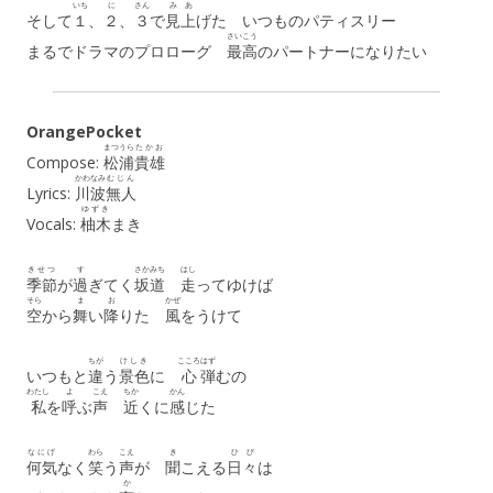
いち
に
さん
み
あ
そして
１
、
２
、
３
で
見
上
げた いつものパティスリー
さいこう
まるでドラマのプロローグ
最高
のパートナーになりたい
OrangePocket
まつうら
たかお
Compose:
松浦
貴雄
かわなみ
むじん
Lyrics:
川波
無人
ゆずき
Vocals:
柚木
まき
きせつ
す
さかみち
はし
季節
が
過
ぎてく
坂道
走
ってゆけば
そら
ま
お
かぜ
空
から
舞
い
降
りた
風
をうけて
ちが
けしき
こころ
はず
いつもと
違
う
景色
に
心
弾
むの
わたし
よ
こえ
ちか
かん
私
を
呼
ぶ
声
近
くに
感
じた
なにげ
わら
こえ
き
ひび
何気
なく
笑
う
声
が
聞
こえる
日々
は
か