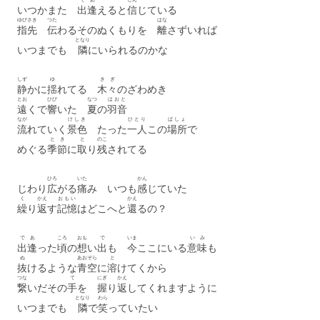
いつかまた
出
逢
えると
信
じている
ゆびさき
つた
はな
指先
伝
わるそのぬくもりを
離
さずいれば
となり
いつまでも
隣
にいられるのかな
しず
ゆ
きぎ
静
かに
揺
れてる
木々
のざわめき
とお
ひび
なつ
はおと
遠
くで
響
いた
夏
の
羽音
なが
けしき
ひとり
ばしょ
流
れていく
景色
たった
一人
この
場所
で
とき
と
のこ
めぐる
季節
に
取
り
残
されてる
ひろ
いた
かん
じわり
広
がる
痛
み いつも
感
じていた
く
かえ
おもい
かえ
繰
り
返
す
記憶
はどこへと
還
るの？
で
あ
ころ
おも
で
いま
いみ
出
逢
った
頃
の
想
い
出
も
今
ここにいる
意味
も
ぬ
あおぞら
と
抜
けるような
青空
に
溶
けてくから
つな
て
にぎ
かえ
繋
いだその
手
を
握
り
返
してくれますように
となり
わら
いつまでも
隣
で
笑
っていたい