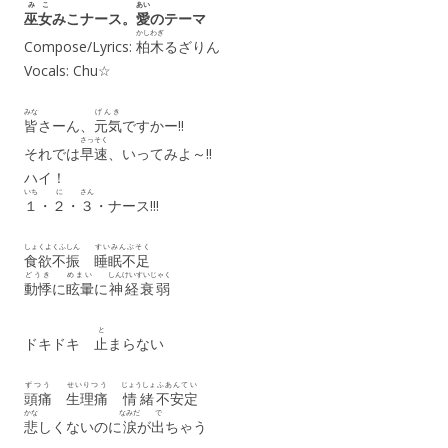
みこ
あい
巫女
みこナース。
愛
のテーマ
かしわぎ
Compose/Lyrics:
柏木
るざりん
Vocals: Chu☆
みな
げんき
皆
さーん、
元気
ですかー!!
さっそく
それでは
早速
、いってみよ～!!
ハイ！
いち
に
さん
１
・
２
・
３
・ナース!!!
しょくよくふしん
すいみんぶそく
食欲不振
睡眠不足
どうき
めまい
しんけいすいじゃく
動悸
に
眩暈
に
神経衰弱
と
ドキドキ
止
まらない
ずつう
せいりつう
じょうしょ
ふあんてい
頭痛
生理痛
情緒
不安定
かな
なみだ
で
悲
しくないのに
涙
が
出
ちゃう