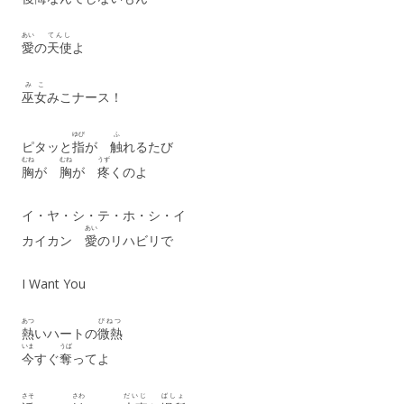
あい
てんし
愛
の
天使
よ
みこ
巫女
みこナース！
ゆび
ふ
ピタッと
指
が
触
れるたび
むね
むね
うず
胸
が
胸
が
疼
くのよ
イ・ヤ・シ・テ・ホ・シ・イ
あい
カイカン
愛
のリハビリで
I Want You
あつ
びねつ
熱
いハートの
微熱
いま
うば
今
すぐ
奪
ってよ
さそ
さわ
だいじ
ばしょ