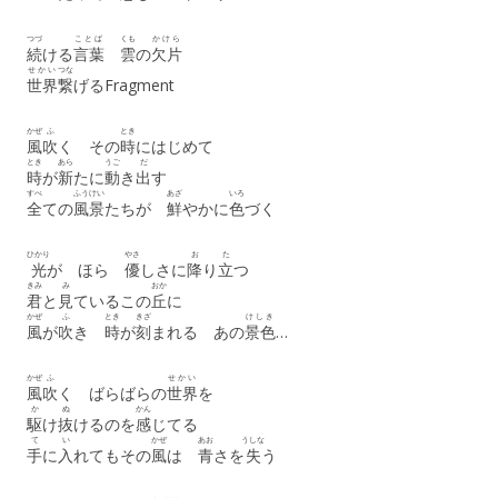
つづ
ことば
くも
かけら
続
ける
言葉
雲
の
欠片
せかい
つな
世界
繋
げるFragment
かぜ
ふ
とき
風
吹
く その
時
にはじめて
とき
あら
うご
だ
時
が
新
たに
動
き
出
す
すべ
ふうけい
あざ
いろ
全
ての
風景
たちが
鮮
やかに
色
づく
ひかり
やさ
お
た
光
が ほら
優
しさに
降
り
立
つ
きみ
み
おか
君
と
見
ているこの
丘
に
かぜ
ふ
とき
きざ
けしき
風
が
吹
き
時
が
刻
まれる あの
景色
…
かぜ
ふ
せかい
風
吹
く ばらばらの
世界
を
か
ぬ
かん
駆
け
抜
けるのを
感
じてる
て
い
かぜ
あお
うしな
手
に
入
れてもその
風
は
青
さを
失
う