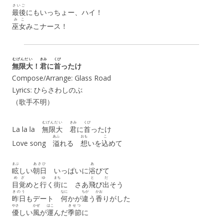
さいご
最後
にもいっちょー、ハイ！
みこ
巫女
みこナース！
むげんだい
きみ
くび
無限大
！
君
に
首
ったけ
Compose/Arrange: Glass Road
Lyrics: ひらさわしのぶ
（歌手不明）
むげんだい
きみ
くび
La la la
無限大
君
に
首
ったけ
あふ
おも
こ
Love song
溢
れる
想
いを
込
めて
まぶ
あさひ
あ
眩
しい
朝日
いっぱいに
浴
びて
め
ざ
ゆ
まち
と
だ
目
覚
めと
行
く
街
に さあ
飛
び
出
そう
きのう
なに
ちが
かお
昨日
もデート
何
かが
違
う
香
りがした
やさ
かぜ
はこ
きせつ
優
しい
風
が
運
んだ
季節
に