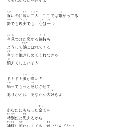
ちか
とお
ふたり
つな
近
いのに
遠
い
二人
ここでは
繋
がってる
ゆめ
げんじつ
こころ
ひと
夢
でも
現実
でも
心
は
一
つ
いま
み
こい
き
も
今
見
つけた
恋
する
気
持
ち
なみだ
どうして
涙
こぼれてくる
いま
だ
今
すぐ
抱
きしめてくれなきゃ
き
消
えてしまいそう
むね
いた
ドキドキ
胸
が
痛
いの
さわ
かん
触
ってもっと
感
じさせて
だい
す
ありがとね あなたが
大
好
きよ
すべ
あなたに
もらった
全
てを
とくべつ
おも
特別
だと
思
えるから
かみさま
ねが
まよ
神様
に
願
わなくても
迷
いなんてない