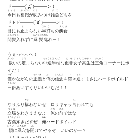
ド―――(ﾟдﾟ)―――ン！
きょう
あいぼう
にら
ざこ
今日
も
相帽
が
睨
みつけ
雑魚
どもを
ドドド―――(ﾟдﾟ)―――ン！
め
と
はや
う
えじき
目
にも
止
まらない
早
打
ちの
餌食
かんぱつ
い
みどりがみ
むし
間髪
入
れずに
緑髪
毟
れー！
うぇっへっへ！
あつか
さだ
ちゅうと
はんぱ
えせ
じょし
こうせい
さんかく
扱
いの
定
まらない
中途
半端
な
似非
女子
高生
は
三角
コーナーにポ
イだ！
わず
せいぎ
おれ
しんねん
つ
とお
僅
かながらの
正義
と
俺
の
信念
を
突
き
通
すまさにハードボイルド
さんばい
三倍
あいすくりいいいむだ！！
かま
い
なりふり
構
わないぜ ロリキャラ
言
われても
たちば
おれ
まえ
立場
をわきまえなよ
俺
の
前
ではな
ふるきず
うず
おれ
古傷
疼
きだすぜ
俺
ハードボイルド
ひたい
かざあな
あ
額
に
風穴
を
開
けてやるぞ いいのかー？
（もきゅ×いっぱい）