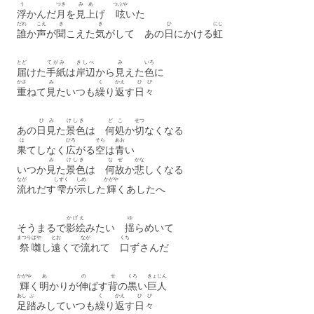
う
つき
み
あ
つぶや
浮
かんだ
月
を
見
上
げ
呟
いた
だれ
こえ
き
き
ひ
にじ
誰
か
声
が
聞
こえた
気
がして あの
日
にかける
虹
とど
てがみ
きしべ
み
いろ
届
けた
手紙
は
岸辺
から
見
えた
色
に
かさ
み
く
かえ
ひび
重
ねて
見
たいつも
繰
り
返
す
日々
ひ
み
けしき
どこ
せつ
あの
日
見
た
景色
は
何処
か
切
なくなる
は
ひろ
そら
あお
果
てしなく
広
がる
空
は
青
い
み
けしき
なぜ
かな
いつか
見
た
景色
は
何故
か
悲
しくなる
なが
しずく
しめ
かがや
流
れだす
雫
が
示
した
輝
くあしたへ
かげえ
ゆ
そうまるで
影絵
みたい
揺
らめいて
まつり
ばや
とお
なが
くち
祭
囃
し
遠
くで
流
れて
口
ずさんだ
かがや
あ
の
せ
くろ
きょじん
輝
く
明
かりが
伸
ばす
背
の
黒
い
巨人
あし
ぶ
く
かえ
ひび
足
踏
みしていつも
繰
り
返
す
日々