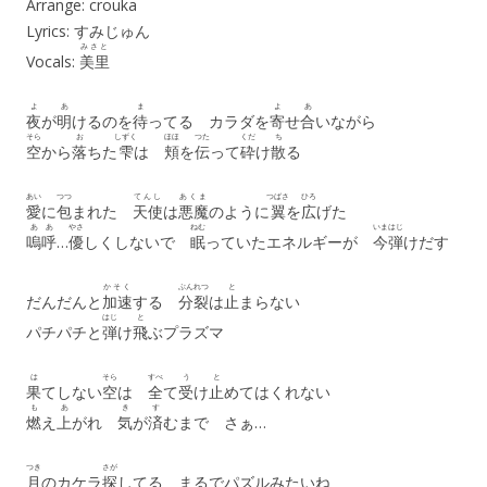
Arrange: crouka
Lyrics: すみじゅん
みさと
Vocals:
美里
よ
あ
ま
よ
あ
夜
が
明
けるのを
待
ってる カラダを
寄
せ
合
いながら
そら
お
しずく
ほほ
つた
くだ
ち
空
から
落
ちた
雫
は
頬
を
伝
って
砕
け
散
る
あい
つつ
てんし
あくま
つばさ
ひろ
愛
に
包
まれた
天使
は
悪魔
のように
翼
を
広
げた
ああ
やさ
ねむ
いま
はじ
嗚呼
…
優
しくしないで
眠
っていたエネルギーが
今
弾
けだす
かそく
ぶんれつ
と
だんだんと
加速
する
分裂
は
止
まらない
はじ
と
パチパチと
弾
け
飛
ぶプラズマ
は
そら
すべ
う
と
果
てしない
空
は
全
て
受
け
止
めてはくれない
も
あ
き
す
燃
え
上
がれ
気
が
済
むまで さぁ…
つき
さが
月
のカケラ
探
してる まるでパズルみたいね