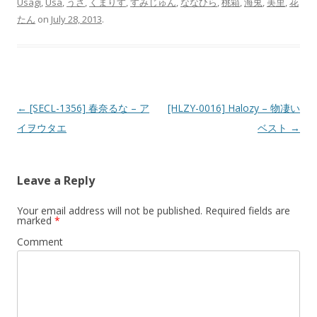
Usagi
,
Usa
,
うさ
,
くまりす
,
すみじゅん
,
ななひら
,
桃箱
,
海兎
,
美里
,
花
たん
on
July 28, 2013
.
Post navigation
←
[SECL-1356] 春奈るな – ア
[HLZY-0016] Halozy – 物凄い
イヲウタエ
ベスト
→
Leave a Reply
Your email address will not be published.
Required fields are
marked
*
Comment