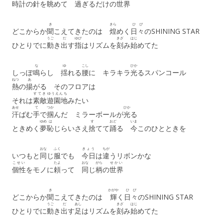
時計
の
針
を
眺
めて
過
ぎるだけの
世界
き
きら
ひび
どこからか
聞
こえてきたのは
煌
めく
日々
のSHINING STAR
うご
だ
ゆび
きざ
はじ
ひとりでに
動
き
出
す
指
はリズムを
刻
み
始
めてた
な
ゆ
こし
ひか
しっぽ
鳴
らし
揺
れる
腰
に キラキラ
光
るスパンコール
ねつ
あ
熱
の
揚
がる そのフロアは
すてき
ゆうえんち
それは
素敵
遊園地
みたい
あせ
て
つか
ひか
汗
ばむ
手
で
掴
んだ ミラーボールが
光
る
ゆめ
は
す
おど
いま
ときめく
夢
恥
じらいさえ
捨
てて
踊
る
今
このひとときを
おな
ふく
きょう
ちが
いつもと
同
じ
服
でも
今日
は
違
うリボンかな
こせい
たよ
おな
がら
せかい
個性
をモノに
頼
って
同
じ
柄
の
世界
き
かがや
ひび
どこからか
聞
こえてきたのは
輝
く
日々
のSHINING STAR
うご
だ
あし
きざ
はじ
ひとりでに
動
き
出
す
足
はリズムを
刻
み
始
めてた