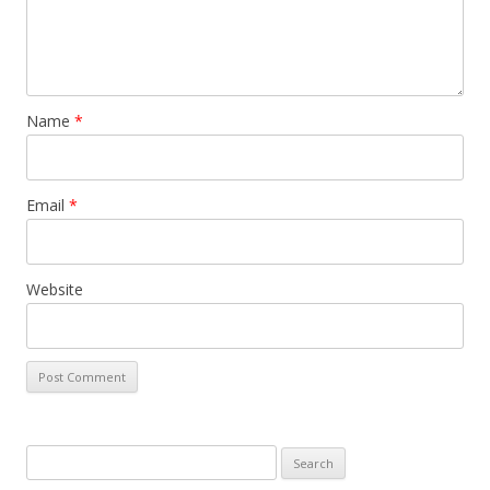
Name
*
Email
*
Website
Search
for: