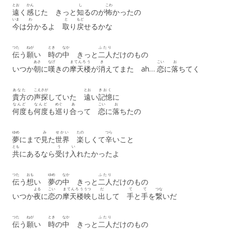
とお
かん
し
こわ
遠
く
感
じた きっと
知
るのが
怖
かったの
いま
わ
と
もど
今
は
分
かるよ
取
り
戻
せるかな
つた
ねが
とき
なか
ふたり
伝
う
願
い
時
の
中
きっと
二人
だけのもの
あさ
なげ
まてんろう
き
こい
お
いつか
朝
に
嘆
きの
摩天楼
が
消
えてまた ah…
恋
に
落
ちてく
あなた
こえ
さが
とお
きおく
貴方
の
声
探
していた
遠
い
記憶
に
なんど
なんど
めぐ
あ
こい
お
何度
も
何度
も
巡
り
合
って
恋
に
落
ちたの
ゆめ
み
せかい
たの
つら
夢
にまで
見
た
世界
楽
しくて
辛
いこと
とも
う
い
共
にあるなら
受
け
入
れたかったよ
つた
おも
ゆめ
なか
ふたり
伝
う
想
い
夢
の
中
きっと
二人
だけのもの
よる
こい
まてんろう
うつ
だ
て
て
つな
いつか
夜
に
恋
の
摩天楼
映
し
出
して
手
と
手
を
繋
いだ
つた
ねが
とき
なか
ふたり
伝
う
願
い
時
の
中
きっと
二人
だけのもの