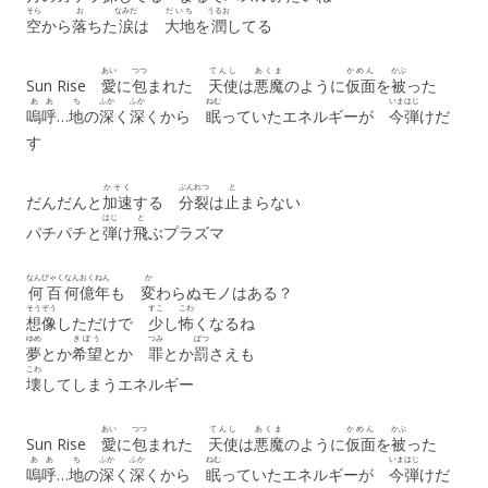
そら
お
なみだ
だいち
うるお
空
から
落
ちた
涙
は
大地
を
潤
してる
あい
つつ
てんし
あくま
かめん
かぶ
Sun Rise
愛
に
包
まれた
天使
は
悪魔
のように
仮面
を
被
った
ああ
ち
ふか
ふか
ねむ
いま
はじ
嗚呼
…
地
の
深
く
深
くから
眠
っていたエネルギーが
今
弾
けだ
す
かそく
ぶんれつ
と
だんだんと
加速
する
分裂
は
止
まらない
はじ
と
パチパチと
弾
け
飛
ぶプラズマ
なんびゃく
なんおく
ねん
か
何百
何億
年
も
変
わらぬモノはある？
そうぞう
すこ
こわ
想像
しただけで
少
し
怖
くなるね
ゆめ
きぼう
つみ
ばつ
夢
とか
希望
とか
罪
とか
罰
さえも
こわ
壊
してしまうエネルギー
あい
つつ
てんし
あくま
かめん
かぶ
Sun Rise
愛
に
包
まれた
天使
は
悪魔
のように
仮面
を
被
った
ああ
ち
ふか
ふか
ねむ
いま
はじ
嗚呼
…
地
の
深
く
深
くから
眠
っていたエネルギーが
今
弾
けだ