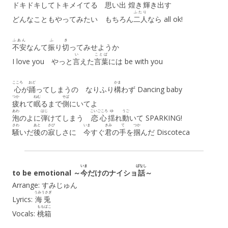
ドキドキしてトキメイてる
思
い
出
煌
き
輝
き
出
す
ふたり
どんなこともやってみたい もちろん
二人
なら all ok!
ふあん
ふ
き
不安
なんて
振
り
切
ってみせようか
い
ことば
I love you やっと
言
えた
言葉
には be with you
こころ
おど
かま
心
が
踊
ってしまうの なりふり
構
わず Dancing baby
つか
ねむ
そば
疲
れて
眠
るまで
側
にいてよ
あわ
はじ
こいごころ
ゆ
うご
泡
のよに
弾
けてしまう
恋心
揺
れ
動
いて SPARKING!
さわ
あと
さび
いま
きみ
て
つか
騒
いだ
後
の
寂
しさに
今
すぐ
君
の
手
を
掴
んだ Discoteca
いま
ばなし
to be emotional ～
今
だけのナイショ
話
～
Arrange: すみじゅん
うみうさぎ
Lyrics:
海兎
ももばこ
Vocals:
桃箱