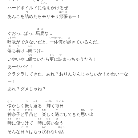
いのち
ハードボイルドに
命
をかけるぜ
つ
ほお
ば
あんこを
詰
めたらモリモリ
頬
張
るー！
ばか
ぐおっ…ばっ…
馬鹿
な…
こきゅう
いったい
なに
お
呼吸
ができないだと…
一体
何
が
起
きているんだ…
お
つ
もち
落
ち
着
け…
餅
つけ…
もち
さら
つ
いやいや…
餅
ついたら
更
に
詰
まっちゃうだろ！
あーヤバイ！
クラクラしてきた、あれ？おりんりんじゃないか！かわいーな
ー！
あれ？ダメじゃね？
なつ
ふ
かえ
かがや
まいにち
懐
かしく
振
り
返
る
輝
く
毎日
かなこ
さなえ
たの
す
おも
で
神奈子
と
早苗
と
楽
しく
過
ごしてきた
思
い
出
とき
きず
とき
わら
あ
時
に
傷
つけて
時
に
笑
い
合
う
ひび
もど
はなし
そんな
日々
はもう
戻
れない
話