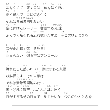
みみ
た
ひび
おと
からだ
ふか
つつ
耳
を
立
てて
響
く
音
は
体
を
深
く
包
む
たか
と
め
や
つ
高
く
飛
んで
目
に
焼
き
付
く
すてき
ゆうえんち
それは
素敵
遊園地
みたい
そら
の
こうさ
ひかり
たち
空
に
伸
びたレーザー
交差
する
光
達
あし
わす
うた
いま
ふらつく
足
それも
忘
れ
歌
いだすよ
今
このひとときを
おと
や
くら
お
しょうめい
音
が
止
む
暗
く
落
ちる
照明
と
あお
こえ
止
まらない
煽
る
声
はアンコール
なが
あつ
むね
つた
こどう
流
れだした
熱
いBEAT
胸
に
伝
わる
鼓動
こまく
ゆ
ことば
鼓膜
揺
らす その
言葉
は
すてき
ゆうえんち
それは
素敵
遊園地
みたい
うで
あ
わ
かんせい
みみ
とど
腕
上
げ
沸
く
歓声
ふさふさ
耳
に
届
く
とき
とき
おぼ
いま
時
がすぎるその
時
まで
覚
えたいな
今
このひとときを