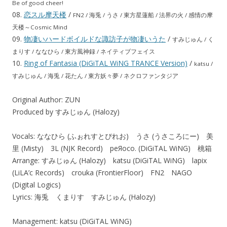
Be of good cheer!
08.
恋スル摩天楼
/
FN2 / 海兎 / うさ / 東方星蓮船 / 法界の火 / 感情の摩
天楼～Cosmic Mind
09.
物凄いハードボイルドな諏訪子が物凄いうた
/
すみじゅん / く
まりす / ななひら / 東方風神録 / ネイティブフェイス
10.
Ring of Fantasia (DiGiTAL WiNG TRANCE Version)
/
katsu /
すみじゅん / 海兎 / 花たん / 東方妖々夢 / ネクロファンタジア
Original Author: ZUN
Produced by すみじゅん (Halozy)
Vocals: ななひら (ふぉれすとぴれお) うさ (うさころにー) 美
里 (Misty) 3L (NJK Record) peЯoco. (DiGiTAL WiNG) 桃箱
Arrange: すみじゅん (Halozy) katsu (DiGiTAL WiNG) lapix
(LiLA’c Records) crouka (FrontierFloor) FN2 NAGO
(Digital Logics)
Lyrics: 海兎 くまりす すみじゅん (Halozy)
Management: katsu (DiGiTAL WiNG)