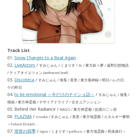
Track List
01.
Snow Changes to a Beat Again
02.
LiveActors
/
すみじゅん / くまりす / 3L / 東方妖々夢 / 遠野幻想物語
/ ティアオイエツォン (withered leaf)
03.
Discoteca
/
すみじゅん / 海兎 / 美里 / 東方風神録 / 明日ハレの日、
ケの昨日
04.
to be emotional ～今だけのナイショ話～
/
すみじゅん / 海兎 /
桃箱 / 東方神霊廟 / デザイアドライブ / 古きユアンシェン
05. Behind Her Radiance /
NAGO / 東方神霊廟 / 佐渡の二ッ岩
06.
PLAZMA
/
crouka / すみじゅん / 美里 / 東方地霊殿 / エネルギー黎明
～Future Dream…
07.
現世の四季
/
lapix / くまりす / peЯoco. / 東方地霊殿 / 死体旅行～