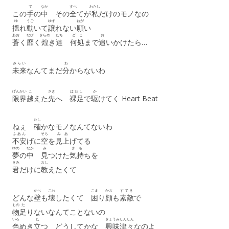
て
なか
すべ
わたし
この
手
の
中
その
全
てが
私
だけのモノなの
ゆ
うご
ゆず
ねが
揺
れ
動
いて
譲
れない
願
い
あお
なび
きらめ
たち
どこ
お
蒼
く
靡
く
煌
き
達
何処
まで
追
いかけたら…
みらい
わ
未来
なんてまだ
分
からないわ
げんかい
こ
さき
はだし
か
限界
越
えた
先
へ
裸足
で
駆
けてく Heart Beat
たし
ねぇ
確
かなモノなんてないわ
ふあん
そら
み
あ
不安
げに
空
を
見
上
げてる
ゆめ
なか
み
き
も
夢
の
中
見
つけた
気
持
ちを
きみ
おし
君
だけに
教
えたくて
かべ
こわ
こま
かお
すてき
どんな
壁
も
壊
したくて
困
り
顔
も
素敵
で
もの
た
物
足
りないなんてことないの
いろ
た
きょうみ
しんしん
色
めき
立
つ どうしてかな
興味
津々
なのよ