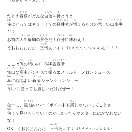
きさま
じしん
も
たとえ
貴様
がどんな
自信
を
持
とうと
おれ
ぎせいしゃ
ふ
かな
できごと
俺
にとっては＃＄！！？の
犠牲者
が
増
えるだけの
悲
しい
出来事
だ！
まえ
じんせい
さいご
けしき
ぞんぶん
あじ
お
前
の
人生
最期
の
景色
だ！
存分
に
味
わえ！
さんばい
うおおおおおお！
三倍
あいすくりいいいいいいいいむ！！！
おれ
いこ
こうりんどう
ここは
俺
の
憩
いの BAR
香霖堂
むくち
てんしゅ
ふ
無口
な
店主
がジャズで
振
るエメラルド メロンジューズ
みみ
ここち
しんしゅん
耳
に
心地
よい
新春
シャンションショー
たたか
か
むな
戦
いに
勝
っても
虚
しいだけだぜー！
さいきょう
らく
なーに、
最強
のハードボイルドも
楽
じゃないってことさ…
なに
み
何
！？
見
せろっていうのか…まったくマスターにはかなわない
な！
さんばい
OK！うおおおおおお！
三倍
あいすくりいいいいいいいい