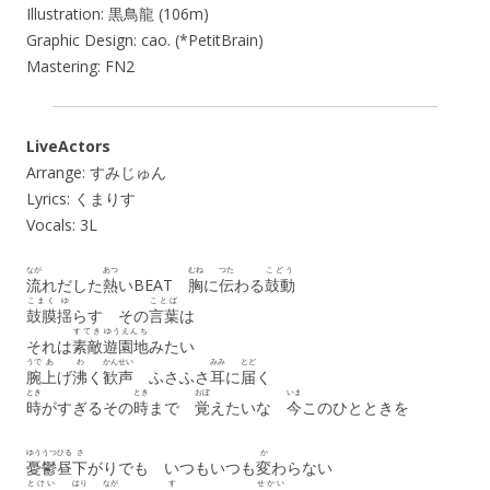
Illustration: 黒鳥龍 (106m)
Graphic Design: cao. (*PetitBrain)
Mastering: FN2
LiveActors
Arrange: すみじゅん
Lyrics: くまりす
Vocals: 3L
なが
あつ
むね
つた
こどう
流
れだした
熱
いBEAT
胸
に
伝
わる
鼓動
こまく
ゆ
ことば
鼓膜
揺
らす その
言葉
は
すてき
ゆうえんち
それは
素敵
遊園地
みたい
うで
あ
わ
かんせい
みみ
とど
腕
上
げ
沸
く
歓声
ふさふさ
耳
に
届
く
とき
とき
おぼ
いま
時
がすぎるその
時
まで
覚
えたいな
今
このひとときを
ゆううつ
ひる
さ
か
憂鬱
昼
下
がりでも いつもいつも
変
わらない
とけい
はり
なが
す
せかい