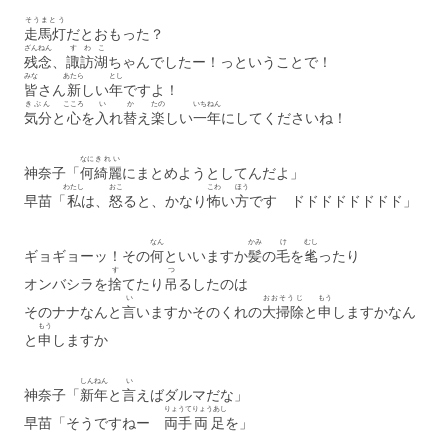
そうまとう
走馬灯
だとおもった？
ざんねん
すわこ
残念
、
諏訪湖
ちゃんでしたー！っということで！
みな
あたら
とし
皆
さん
新
しい
年
ですよ！
きぶん
こころ
い
か
たの
いちねん
気分
と
心
を
入
れ
替
え
楽
しい
一年
にしてくださいね！
なに
きれい
神奈子「
何
綺麗
にまとめようとしてんだよ」
わたし
おこ
こわ
ほう
早苗「
私
は、
怒
ると、かなり
怖
い
方
です ドドドドドドドド」
なん
かみ
け
むし
ギョギョーッ！その
何
といいますか
髪
の
毛
を
毟
ったり
す
つ
オンバシラを
捨
てたり
吊
るしたのは
い
おおそうじ
もう
そのナナなんと
言
いますかそのくれの
大掃除
と
申
しますかなん
もう
と
申
しますか
しんねん
い
神奈子「
新年
と
言
えばダルマだな」
りょうて
りょうあし
早苗「そうですねー
両手
両足
を」