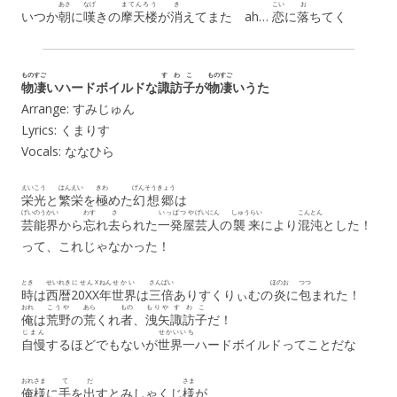
あさ
なげ
まてんろう
き
こい
お
いつか
朝
に
嘆
きの
摩天楼
が
消
えてまた ah…
恋
に
落
ちてく
ものすご
すわこ
ものすご
物凄
いハードボイルドな
諏訪子
が
物凄
いうた
Arrange: すみじゅん
Lyrics: くまりす
Vocals: ななひら
えいこう
はんえい
きわ
げんそうきょう
栄光
と
繁栄
を
極
めた
幻想郷
は
げいのうかい
わす
さ
いっぱつや
げいにん
しゅうらい
こんとん
芸能界
から
忘
れ
去
られた
一発屋
芸人
の
襲来
により
混沌
とした！
って、これじゃなかった！
とき
せいれき
にせんX
ねん
せかい
さんばい
ほのお
つつ
時
は
西暦
20XX
年
世界
は
三倍
ありすくりぃむの
炎
に
包
まれた！
おれ
こうや
あら
もの
もりや
すわこ
俺
は
荒野
の
荒
くれ
者
、
洩矢
諏訪子
だ！
じまん
せかいいち
自慢
するほどでもないが
世界一
ハードボイルドってことだな
おれさま
て
だ
さま
俺様
に
手
を
出
すとみしゃくじ
様
が