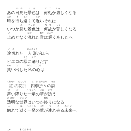
ひ
み
けしき
どこ
むな
あの
日
見
た
景色
は
何処
か
虚
しくなる
とき
ま
とお
ちか
時
を
待
ち
遠
くて
近
いそれは
み
けしき
なぜ
くる
いつか
見
た
景色
は
何故
か
苦
しくなる
と
なが
おと
かがや
止
めどなく
流
れた
音
は
輝
くあしたへ
と
ぎ
にんぎょう
途
切
れた
人形
がほら
よう
おど
ピエロの
様
に
踊
りだす
わら
だ
わたし
こころ
笑
い
出
した
私
の
心
は
くれない
はなびら
しき
おりおり
うた
紅
の
花弁
四季
折々
の
詩
ま
お
いちりん
はな
さそ
舞
い
降
りた
一燐
の
華
が
誘
う
とうめい
せかい
おわ
透明
な
世界
はいつか
終
りになる
ふ
ゆ
いちりん
はな
つ
さ
みらい
触
れて
逝
く
一燐
の
華
が
連
れ
去
る
未来
へ
こい
まてんろう