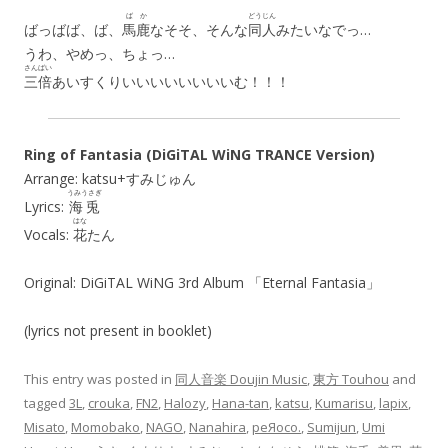
ばか
どうじん
ばっばば、ば、
馬鹿
なそそ、そんな
同人
みたいなでっ…
うわ、やめっ、ちょっ…
さんばい
三倍
あいすくりいいいいいいいいむ！！！
Ring of Fantasia (DiGiTAL WiNG TRANCE Version)
Arrange: katsu+すみじゅん
うみうさぎ
Lyrics:
海兎
はな
Vocals:
花
たん
Original: DiGiTAL WiNG 3rd Album 「Eternal Fantasia」
(lyrics not present in booklet)
This entry was posted in
同人音楽 Doujin Music
,
東方 Touhou
and
tagged
3L
,
crouka
,
FN2
,
Halozy
,
Hana-tan
,
katsu
,
Kumarisu
,
lapix
,
Misato
,
Momobako
,
NAGO
,
Nanahira
,
peЯoco.
,
Sumijun
,
Umi