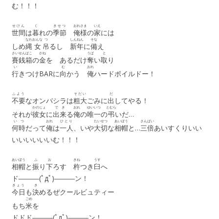
む！！！
せけん
く
きせつ
おれさま
いえ
世間
は
暮
れの
季節
俺様
の
家
には
なわ
おんな
つ
しんねん
そな
しめ
縄
女
吊
るし
新年
に
備
え
さいせんばこ
かね
うば
と
賽銭箱
の
金
を あるだけ
奪
い
取
り
い
む
おれ
行
きつけBARに
向
かう
俺
ハードボイルドー！
ふよう
そだい
だ
不要
なオンバシラは
粗大
ごみに
出
してやる！
かのじょ
で
き
おれ
ゆいいつ
とむら
それが
彼女
に
出
来
る
俺
の
唯一
の
弔
いだ…
いつ
おれ
ひとり
たいせつ
あいぼう
さんばい
何時
だって
俺
は
一人
、いや
大切
な
相帽
と…
三倍
あいすくりいい
いいいいいいむ！！！
あいぼう
ふ
お
きね
うす
相帽
と
振
り
下
ろす
杵
つき
臼
へ
ド―――(ﾟдﾟ)―――ン！
きょう
き
今日
も
決
めるぜクールビュティー
ごめ
もち
米
を
ドドド―――(ﾟдﾟ)―――ン！