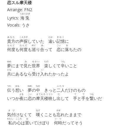
恋
スル
摩天楼
Arrange: FN2
うみうさぎ
Lyrics:
海兎
Vocals: うさ
あなた
こえ
さが
とお
きおく
貴方
の
声
探
していた
遠
い
記憶
に
なんど
なんど
めぐ
あ
こい
お
何度
も
何度
も
巡
り
合
って
恋
に
落
ちたの
ゆめ
み
せかい
たの
つら
夢
にまで
見
た
世界
楽
しくて
辛
いこと
とも
う
い
共
にあるなら
受
け
入
れたかったよ
つた
おも
ゆめ
なか
ふたり
伝
う
想
い
夢
の
中
きっと
二人
だけのもの
よる
こい
まてんろう
うつ
だ
て
て
つな
いつか
夜
に
恋
の
摩天楼
映
し
出
して
手
と
手
を
繋
いだ
き
づ
なげ
わす
気
付
けなくて
嘆
くことも
忘
れたままで
わたし
こころ
お
いつ
私
の
心
は
置
いてけぼり
何時
だってそう