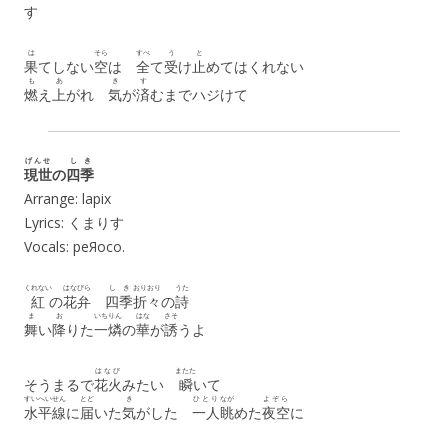
す
は
そら
すべ
う
と
果
てしない
空
は
全
て
受
け
止
めてはくれない
も
あ
き
す
燃
え
上
がれ
気
が
済
むまでハジけて
げんせ
しき
現世
の
四季
Arrange: lapix
Lyrics: くまりす
Vocals: peЯoco.
くれない
はなびら
しき
おりおり
うた
紅
の
花弁
四季
折々
の
詩
ま
お
いちりん
はな
さそ
舞
い
降
りた
一燐
の
華
が
誘
うよ
はなび
またた
そうまるで
花火
みたい
瞬
いて
すいへいせん
とど
き
ひとり
なが
よぞら
水平線
に
届
いた
気
がした
一人
眺
めた
夜空
に