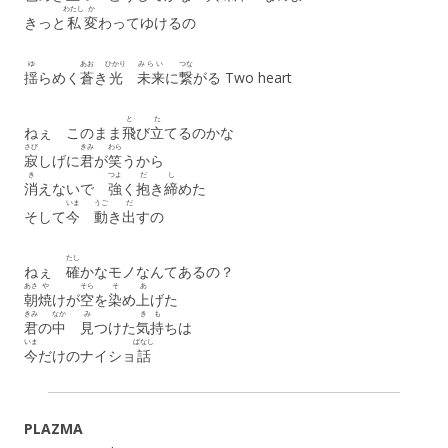
わたし
か
きっと
私
変
わってゆけるの
ゆ
あお
ひかり
みらい
つな
揺
らめく
蒼
き
光
未来
に
繋
がる Two heart
と
た
ねぇ このまま
飛
び
立
てるのかな
さび
きみ
わら
寂
しげに
君
が
笑
うから
き
つよ
だ
し
消
えないで
強
く
抱
き
締
めた
いま
うご
だ
そして
今
動
き
出
すの
たし
ねぇ
確
かなモノなんてあるの？
あさ
や
そら
そ
あ
朝
焼
けが
空
を
染
め
上
げた
きみ
なか
み
き
も
君
の
中
見
つけた
気
持
ちは
いま
ばなし
今
だけのナイショ
話
PLAZMA