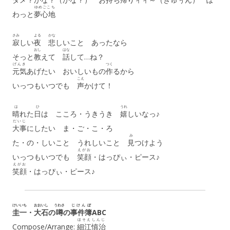
ゆめごこち
わっと
夢心地
さみ
よる
かな
寂
しい
夜
悲
しいこと あったなら
おし
はな
そっと
教
えて
話
して…ね？
げんき
つく
元気
あげたい おいしいもの
作
るから
こえ
いっつもいつでも
声
かけて！
は
ひ
うれ
晴
れた
日
は こころ・うきうき
嬉
しいなっ♪
だいじ
大事
にしたい ま・ご・こ・ろ
み
た・の・しいこと うれしいこと
見
つけよう
えがお
いっつもいつでも
笑顔
・はっぴぃ・ピース♪
えがお
笑顔
・はっぴぃ・ピース♪
けいいち
おおいし
うわさ
じけんぼ
圭一
・
大石
の
噂
の
事件簿
ABC
ほそえ
しんじ
Compose/Arrange:
細江
慎治