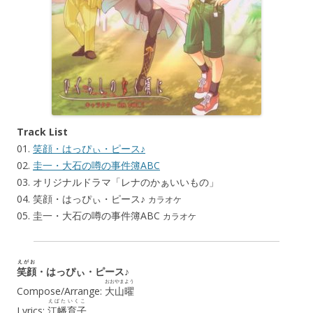
Track List
01.
笑顔・はっぴぃ・ピース♪
02.
圭一・大石の噂の事件簿ABC
03. オリジナルドラマ「レナのかぁいいもの」
04. 笑顔・はっぴぃ・ピース♪
カラオケ
05. 圭一・大石の噂の事件簿ABC
カラオケ
えがお
笑顔
・はっぴぃ・ピース♪
おおやま
よう
Compose/Arrange:
大山
曜
えばた
いくこ
Lyrics:
江幡
育子