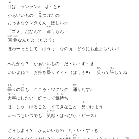
め
目
は ランラン♪ は～と♥
み
かぁいいもの
見
つけたの
おっきなケンタくん ほしいナ…
ちが
「ゴミ」だなんて
違
うもん！
たからもの
宝物
なんだよ（だよ？）
と
ほわーっとして はうぅ～なのぉ どうにも
止
まらない！
へんかな？ かぁいいもの だ・い・す・き
も
かえ
わら
ゆる
いいよね？ お
持
ち
帰
りィィ～（はうぅ♥）
笑
って
許
してね
くも
ひ
おど
曇
りの
日
も こころ・ワクワク
踊
りだす♪
だいじ
す
き
も
大事
にしたい
好
きって
気
持
ち
み
は・しゃ・げること すてきなこと
見
つけよう
えがお
いっつもいつでも
笑顔
・はっぴぃ・ピース♪
どぅしよぅ？ かぁいいもの だ・い・す・き
も
かえ
ダメ？かな？（かな？） お
持
ち
帰
りィィ～（きゅぅん） ぽ