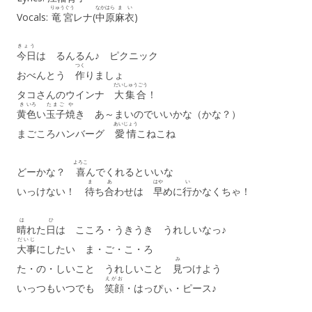
りゅうぐう
なかはら
まい
Vocals:
竜宮
レナ(
中原
麻衣
)
きょう
今日
は るんるん♪ ピクニック
つく
おべんとう
作
りましょ
だいしゅうごう
タコさんのウインナ
大集合
！
き
いろ
たまご
や
黄
色
い
玉子
焼
き あ～まいのでいいかな（かな？）
あいじょう
まごころハンバーグ
愛情
こねこね
よろこ
どーかな？
喜
んでくれるといいな
ま
あ
はや
い
いっけない！
待
ち
合
わせは
早
めに
行
かなくちゃ！
は
ひ
晴
れた
日
は こころ・うきうき うれしいなっ♪
だいじ
大事
にしたい ま・ご・こ・ろ
み
た・の・しいこと うれしいこと
見
つけよう
えがお
いっつもいつでも
笑顔
・はっぴぃ・ピース♪