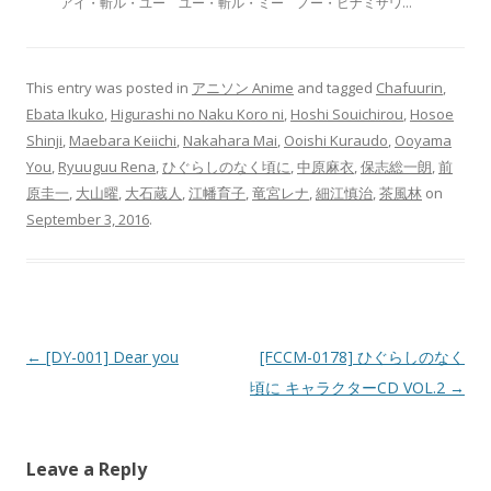
アイ・
斬
ル・ユー ユー・
斬
ル・ミー ノー・ヒナミザワ…
This entry was posted in
アニソン Anime
and tagged
Chafuurin
,
Ebata Ikuko
,
Higurashi no Naku Koro ni
,
Hoshi Souichirou
,
Hosoe
Shinji
,
Maebara Keiichi
,
Nakahara Mai
,
Ooishi Kuraudo
,
Ooyama
You
,
Ryuuguu Rena
,
ひぐらしのなく頃に
,
中原麻衣
,
保志総一朗
,
前
原圭一
,
大山曜
,
大石蔵人
,
江幡育子
,
竜宮レナ
,
細江慎治
,
茶風林
on
September 3, 2016
.
Post navigation
←
[DY-001] Dear you
[FCCM-0178] ひぐらしのなく
頃に キャラクターCD VOL.2
→
Leave a Reply