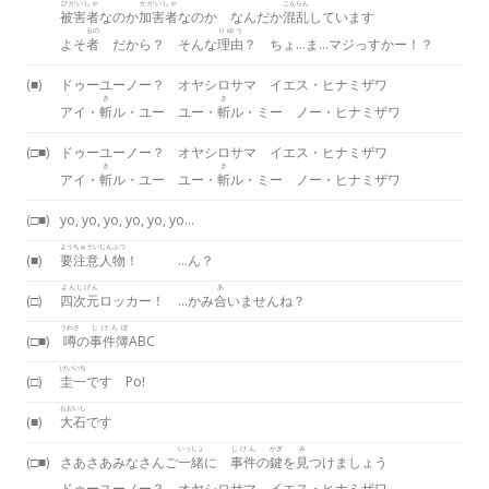
ひがいしゃ
かがいしゃ
こんらん
被害者
なのか
加害者
なのか なんだか
混乱
しています
もの
りゆう
よそ
者
だから？ そんな
理由
？ ちょ…ま…マジっすかー！？
(■)
ドゥーユーノー？ オヤシロサマ イエス・ヒナミザワ
き
き
アイ・
斬
ル・ユー ユー・
斬
ル・ミー ノー・ヒナミザワ
(□■)
ドゥーユーノー？ オヤシロサマ イエス・ヒナミザワ
き
き
アイ・
斬
ル・ユー ユー・
斬
ル・ミー ノー・ヒナミザワ
(□■)
yo, yo, yo, yo, yo, yo…
ようちゅうい
じんぶつ
(■)
要注意
人物
！ …ん？
よんじげん
あ
(□)
四次元
ロッカー！ …かみ
合
いませんね？
うわさ
じけんぼ
(□■)
噂
の
事件簿
ABC
けいいち
(□)
圭一
です Po!
おおいし
(■)
大石
です
いっしょ
じけん
かぎ
み
(□■)
さあさあみなさんご
一緒
に
事件
の
鍵
を
見
つけましょう
ドゥーユーノー？ オヤシロサマ イエス・ヒナミザワ