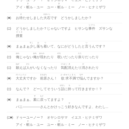
き
き
アイ・
斬
ル・ユー ユー・
斬
ル・ミー ノー・ヒナミザワ
ま
おおいし
(■)
お
待
たせしました
大石
です どうかしましたか？
じけん
(□)
どうかしましたか？じゃないですよ ヒサンな
事件
ズサンな
そうさ
捜査
すこ
お
つ
い
(■)
まぁまぁ
少
し
落
ち
着
いて、なにがどうしたと
言
うんです？
おれ
おれ
あらわ
のろ
たた
(□)
俺
じゃない
俺
が
現
れたり
呪
いだったり
祟
りだったり
ねが
ひと
けはい
き
け
(□)
願
えば
人
がいなくなったり
気配
消
えたり
消
されたり
だいじょうぶ
まえばら
よっきゅう
ふまん
なや
(■)
大丈夫
ですか
前原
さん！
欲求
不満
で
悩
んでますか？
はなし
も
い
(□)
なんで？ どーしてそういう
話
に
持
って
行
きますか！？
す
もど
(■)
まぁまぁ、
素
に
戻
ってますよ？
す
バニ―――――さんとかけっこう
好
きなんですよ、わたし…
(□■)
ドゥーユーノー？ オヤシロサマ イエス・ヒナミザワ
き
き
アイ・
斬
ル・ユー ユー・
斬
ル・ミー ノー・ヒナミザワ