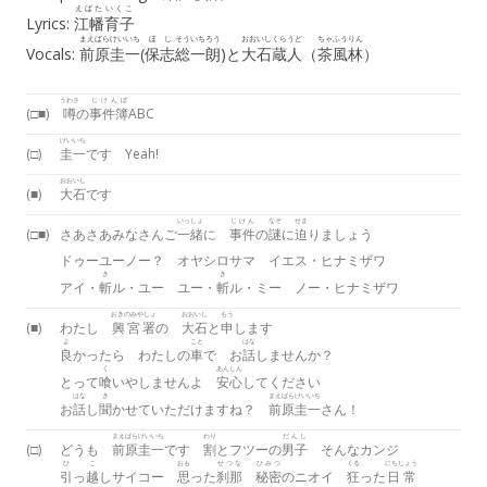
えばた
いくこ
Lyrics:
江幡
育子
まえばら
けいいち
ほし
そういちろう
おおいし
くらうど
ちゃふうりん
Vocals:
前原
圭一
(
保志
総一朗
)と
大石
蔵人
（
茶風林
）
うわさ
じけんぼ
(□■)
噂
の
事件簿
ABC
けいいち
(□)
圭一
です Yeah!
おおいし
(■)
大石
です
いっしょ
じけん
なぞ
せま
(□■)
さあさあみなさんご
一緒
に
事件
の
謎
に
迫
りましょう
ドゥーユーノー？ オヤシロサマ イエス・ヒナミザワ
き
き
アイ・
斬
ル・ユー ユー・
斬
ル・ミー ノー・ヒナミザワ
おきのみやしょ
おおいし
もう
(■)
わたし
興宮署
の
大石
と
申
します
よ
こと
はな
良
かったら わたしの
車
で お
話
しませんか？
く
あんしん
とって
喰
いやしませんよ
安心
してください
はな
き
まえばら
けいいち
お
話
し
聞
かせていただけますね？
前原
圭一
さん！
まえばら
けいいち
わり
だんし
(□)
どうも
前原
圭一
です
割
とフツーの
男子
そんなカンジ
ひ
こ
おも
せつな
ひみつ
くる
にちじょう
引
っ
越
しサイコー
思
った
刹那
秘密
のニオイ
狂
った
日常