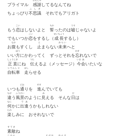
かんしゃ
プライマル
感謝
してるなんてね
ふしぎ
ちょっぴり
不思議
それでもアリガト
こい
ちか
うそ
もう
恋
はしないよと
誓
ったのは
嘘
じゃないよ
こい
せいちょう
でもいつか
恋
をするし（
成長
するし）
なか
と
みらい
お
腹
もすくし
止
まらない
未来
へと
ほう
わす
いい
方
にかわってく ずっとそれを
忘
れないで
しょうじき
つた
いま
あ
正直
にね
伝
えるよ（メッセージ）
今
会
いたいな
じてんしゃ
はし
自転車
走
らせる
どお
すす
いつも
通
りを
進
んでいても
ちが
ふうけい
み
ひ
違
う
風景
のように
見
える そんな
日
は
なに
で
あ
何
かに
出
逢
うかもしれない
たの
楽
しみに おそれないで
すてき
素敵
ね
じかん
えがお
れんさ