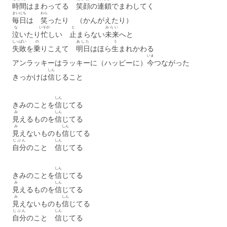
時間
はまわってる
笑顔
の
連鎖
でまわしてく
まいにち
わら
毎日
は
笑
ったり （かんがえたり）
な
いそが
と
みらい
泣
いたり
忙
しい
止
まらない
未来
へと
しっぱい
の
あした
う
失敗
を
乗
りこえて
明日
はほら
生
まれかわる
いま
アンラッキーはラッキーに（ハッピーに）
今
つながった
しん
きっかけは
信
じること
しん
きみのことを
信
じてる
み
しん
見
えるものを
信
じてる
み
しん
見
えないものも
信
じてる
じぶん
しん
自分
のこと
信
じてる
しん
きみのことを
信
じてる
み
しん
見
えるものを
信
じてる
み
しん
見
えないものも
信
じてる
じぶん
しん
自分
のこと
信
じてる