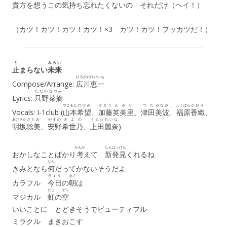
貴方
を
想
うこの
気
持
ち
忘
れたくないの それだけ（ヘイ！）
（カツ！カツ！カツ！カツ！×3 カツ！カツ！フッカツだ！）
と
みらい
止
まらない
未来
ひろかわ
けいいち
Compose/Arrange:
広川
恵一
ただの
なつみ
Lyrics:
只野
菜摘
やまもと
のぞみ
かとう
えみり
つだ
みなみ
ふくはら
かおり
Vocals: I-1club (
山本
希望
、
加藤
英美里
、
津田
美波
、
福原
香織
、
あけさか
さとみ
やすの
きよの
うえだ
れいな
明坂
聡美
、
安野
希世乃
、
上田
麗奈
)
かんが
しんはっけん
おかしなことばかり
考
えて
新発見
くれるね
なん
きみとなら
何
だってかないそうだよ
きょう
あさ
カラフル
今日
の
朝
は
にじ
そら
マジカル
虹
の
空
いいことに とどきそうでビューティフル
ミラクル まきおこす