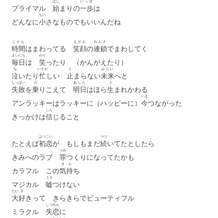
はじ
いっぽ
プライマル
始
まりの
一歩
は
ちい
どんなに
小
さなものでもいいんだね
じかん
えがお
れんさ
時間
はまわってる
笑顔
の
連鎖
でまわしてく
まいにち
わら
毎日
は
笑
ったり （かんがえたり）
な
いそが
と
みらい
泣
いたり
忙
しい
止
まらない
未来
へと
しっぱい
の
あした
う
失敗
を
乗
りこえて
明日
はほら
生
まれかわる
いま
アンラッキーはラッキーに（ハッピーに）
今
つながった
しん
きっかけは
信
じること
はつこい
つづ
たとえば
初恋
が もしもまだ
続
いてたとしたら
つみ
きみへのラブ
罪
つくりになってたかも
き
も
カラフル この
気
持
ち
うそ
マジカル
嘘
つけない
だい
す
大
好
きって きらきらでビューティフル
しつれん
ミラクル
失恋
に