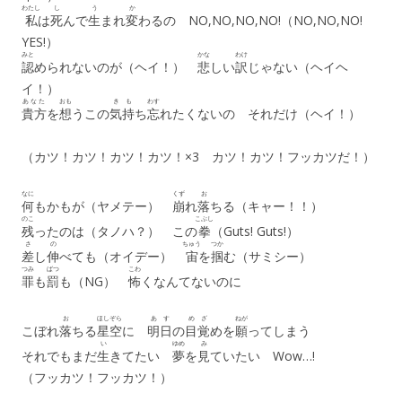
わたし
し
う
か
私
は
死
んで
生
まれ
変
わるの NO,NO,NO,NO!（NO,NO,NO!
YES!）
みと
かな
わけ
認
められないのが（ヘイ！）
悲
しい
訳
じゃない（ヘイヘ
イ！）
あなた
おも
き
も
わす
貴方
を
想
うこの
気
持
ち
忘
れたくないの それだけ（ヘイ！）
（カツ！カツ！カツ！カツ！×3 カツ！カツ！フッカツだ！）
なに
くず
お
何
もかもが（ヤメテー）
崩
れ
落
ちる（キャー！！）
のこ
こぶし
残
ったのは（タノハ？） この
拳
（Guts! Guts!）
さ
の
ちゅう
つか
差
し
伸
べても（オイデー）
宙
を
掴
む（サミシー）
つみ
ばつ
こわ
罪
も
罰
も（NG）
怖
くなんてないのに
お
ほしぞら
あす
め
ざ
ねが
こぼれ
落
ちる
星空
に
明日
の
目
覚
めを
願
ってしまう
い
ゆめ
み
それでもまだ
生
きてたい
夢
を
見
ていたい Wow…!
（フッカツ！フッカツ！）