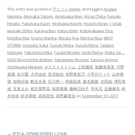
This entry was posted in
アニソン Anime
and tagged
Aizawa
Nanoka
,
Akesaka Satomi
,
Amatsuka Mao
,
Anzai Chika
,
Fujisaki
Hinako
,
Fukuhara Kaori
,
Hirokawa Keiichi
,
Hoashi Keigo
,
I-1club
,
Iwasaki Shiho
,
Karaya Bon
,
Katou Emiri
,
Kobayakawa Tina
,
Kondou Mai
,
Kouno Marika
,
Mizuta Aya
,
Morina Noa
,
NEXT
STORM
,
Ootsubo Yuka
,
Suzuki Moka
,
Suzuki Rena
,
Tadano
Natsumi
,
Takashina Rika
,
Tsuda Minami
,
Ueda Reina
,
Wake Up，
Girls! Beyond the Bottom
,
Yamamoto Nozomi
,
Yasuno Kiyono
,
Yoshikawa Megumi
,
ネクストストーム
,
上田麗奈
,
加藤英美里
,
只野
菜摘
,
吉川愛
,
大坪由佳
,
安済知佳
,
安野希世乃
,
小早川ティナ
,
山本希
望
,
岩崎志保
,
帆足圭吾
,
広川恵一
,
明坂聡美
,
森名能亜
,
水田綾
,
津田美
波
,
甘束まお
,
相沢菜野花
,
福原香織
,
藤崎日向子
,
辛矢凡
,
近藤麻衣
,
鈴
木玲奈
,
鈴木萌歌
,
高科里佳
,
高野麻里佳
on
September 10, 2017
.
Post navigation
←
[EYCA-10568/10569] I-1club