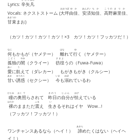
Lyrics:
辛矢
凡
おおつぼ
ゆか
あんざい
ちか
こうの
まりか
Vocals: ネクストストーム (
大坪
由佳
、
安済
知佳
、
高野
麻里佳
、
あまつか
甘束
まお)
（カツ！カツ！カツ！カツ！×3 カツ！カツ！フッカツだ！）
なに
はな
ゆ
何
もかもが（ヤメテー）
離
れて
行
く（ヤメテー）
こどく
やみ
さまよ
孤独
の
闇
（クライー）
彷徨
うの（Fuwa-Fuwa）
あい
う
愛
に
飢
えて（ダレカー） もがきもがき（クルシー）
あま
ゆうわく
いま
おぼ
甘
い
誘惑
（セクシー）
今
も
溺
れているわ
ひとみ
おく
て
きのう
じぶん
おび
瞳
の
奥
照
らされて
昨日
の
自分
が
怯
えている
はだか
ふる
い
裸
のままただ
震
え
生
きるそれはイヤ Wow…!
（フッカツ！フッカツ！）
あきら
ワンチャンスあるなら（ヘイ！）
諦
めたくはない（ヘイヘ
イ！）