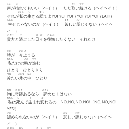
こえ
か
うた
つづ
声
が
枯
れてもいい（ヘイ！） ただ
歌
い
続
ける（ヘイヘイ！）
わたし
い
すべ
それが
私
の
生
きる
総
てよYO! YO! YO!（YO! YO! YO! YEAH!）
しあわ
くる
わけ
幸
せじゃないのが（ヘイ！）
苦
しい
訳
じゃない（ヘイヘ
イ！）
あなた
す
ひび
こうかい
貴方
と
過
ごした
日々
を
後悔
したくない それだけ
とき
いま
と
時
が
今
止
まる
わたし
とき
すす
私
だけの
時
が
進
む
ひとり ひとりきり
つめ
こおり
なか
冷
たい
氷
の
中
ひとり
むね
きせき
あきら
胸
に
奇跡
あるなら
諦
めたくはない
わたし
し
う
か
私
は
死
んで
生
まれ
変
わるの NO,NO,NO,NO!（NO,NO,NO!
YES!）
みと
かな
わけ
認
められないのが（ヘイ！）
悲
しい
訳
じゃない（ヘイヘ
イ！）
あなた
おも
き
も
わす