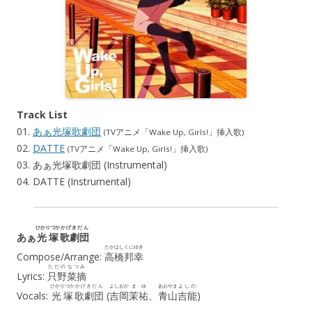
Track List
01.
あぁ光塚歌劇団
(TVアニメ「Wake Up, Girls!」挿入歌)
02.
DATTE
(TVアニメ「Wake Up, Girls!」挿入歌)
03. あぁ光塚歌劇団 (Instrumental)
04. DATTE (Instrumental)
ひかりづか
かげきだん
あぁ
光塚
歌劇団
たかはし
くにゆき
Compose/Arrange:
高橋
邦幸
ただの
なつみ
Lyrics:
只野
菜摘
ひかりづか
かげきだん
よしおか
まゆ
あおやま
よしの
Vocals:
光塚
歌劇団
(
吉岡
茉祐
、
青山
吉能
)