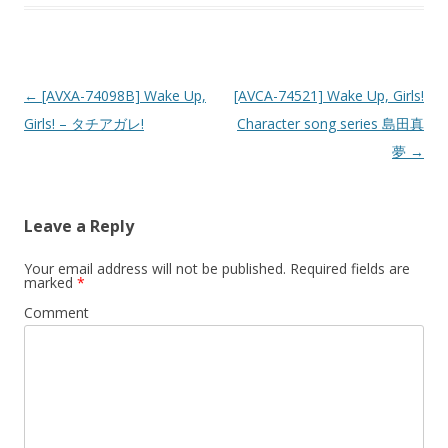
Post navigation
←
[AVXA-74098B] Wake Up,
[AVCA-74521] Wake Up, Girls!
Girls! – タチアガレ!
Character song series 島田真
夢
→
Leave a Reply
Your email address will not be published.
Required fields are
marked
*
Comment