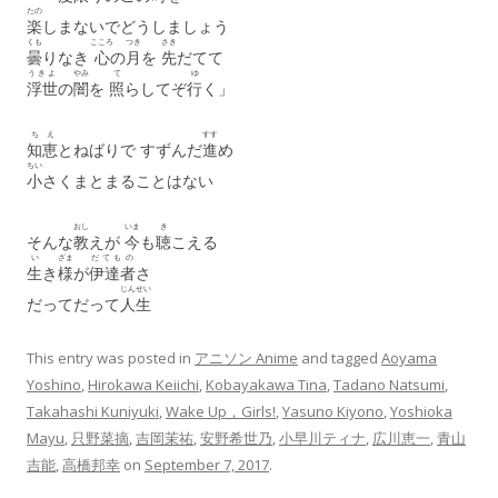
たの
楽
しまないでどうしましょう
くも
こころ
つき
さき
曇
りなき
心
の
月
を
先
だてて
うきよ
やみ
て
ゆ
浮世
の
闇
を
照
らしてぞ
行
く」
ちえ
すす
知恵
とねばりで すずんだ
進
め
ちい
小
さくまとまることはない
おし
いま
き
そんな
教
えが
今
も
聴
こえる
い
ざま
だてもの
生
き
様
が
伊達者
さ
じんせい
だってだって
人生
This entry was posted in
アニソン Anime
and tagged
Aoyama
Yoshino
,
Hirokawa Keiichi
,
Kobayakawa Tina
,
Tadano Natsumi
,
Takahashi Kuniyuki
,
Wake Up，Girls!
,
Yasuno Kiyono
,
Yoshioka
Mayu
,
只野菜摘
,
吉岡茉祐
,
安野希世乃
,
小早川ティナ
,
広川恵一
,
青山
吉能
,
高橋邦幸
on
September 7, 2017
.