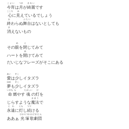
こよい
つき
きれい
今宵
は
月
が
綺麗
です
こころ
み
心
に
見
えているでしょう
お
ぶたい
終
わらぬ
舞台
はないとしても
き
消
えないもの
め
と
その
眼
を
閉
じてみて
あ
ハートを
開
けてみて
だいじなフレーズがそこにある
あい
すこ
愛
は
少
しイタズラ
ゆめ
すこ
夢
も
少
しイタズラ
いのち
も
たましい
ひ
命
燃
やす
魂
の
灯
を
まほう
じらすような
魔法
で
とわ
とも
つづ
永遠
に
灯
し
続
ける
ひかりづか
かげきだん
ああぁ
光塚
歌劇団