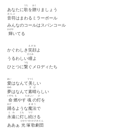
うた
おく
あなたに
歌
を
贈
りましょう
おんぷ
音符
はまわるミラーボール
みんなのコールはスパンコール
かがや
輝
いてる
えがお
かぐわしき
笑顔
よ
ひとみ
うるわしい
瞳
よ
つな
ひとつに
繋
ぐメロディたち
あい
うつく
愛
はなんて
美
しい
ゆめ
す
ば
夢
はなんて
素
晴
らしい
いのち
も
たましい
ひ
命
燃
やす
魂
の
灯
を
おど
まほう
踊
るような
魔法
で
とわ
とも
つづ
永遠
に
灯
し
続
ける
ひかりづか
かげきだん
ああぁ
光塚
歌劇団