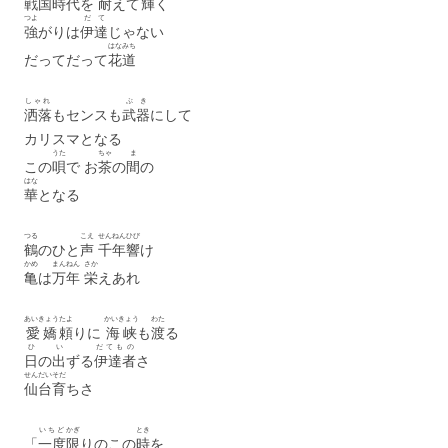
戦国
時代
を
耐
えて
輝
く
つよ
だて
強
がりは
伊達
じゃない
はなみち
だってだって
花道
しゃれ
ぶき
洒落
もセンスも
武器
にして
カリスマとなる
うた
ちゃ
ま
この
唄
で お
茶
の
間
の
はな
華
となる
つる
こえ
せんねん
ひび
鶴
のひと
声
千年
響
け
かめ
まんねん
さか
亀
は
万年
栄
えあれ
あいきょう
たよ
かいきょう
わた
愛嬌
頼
りに
海峡
も
渡
る
ひ
い
だてもの
日
の
出
ずる
伊達者
さ
せんだい
そだ
仙台
育
ちさ
いちど
かぎ
とき
「
一度
限
りのこの
時
を