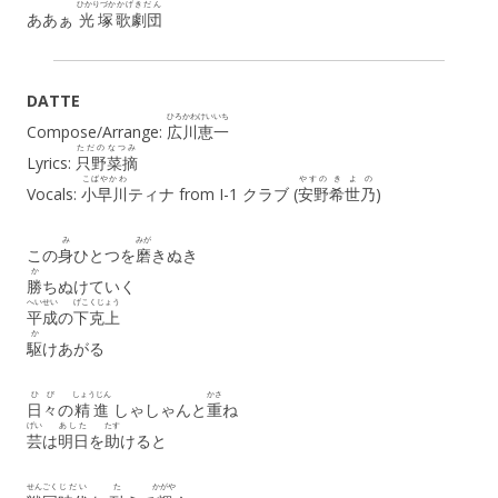
ひかりづか
かげきだん
ああぁ
光塚
歌劇団
DATTE
ひろかわ
けいいち
Compose/Arrange:
広川
恵一
ただの
なつみ
Lyrics:
只野
菜摘
こばやかわ
やすの
きよの
Vocals:
小早川
ティナ from I-1 クラブ (
安野
希世乃
)
み
みが
この
身
ひとつを
磨
きぬき
か
勝
ちぬけていく
へいせい
げこくじょう
平成
の
下克上
か
駆
けあがる
ひび
しょうじん
かさ
日々
の
精進
しゃしゃんと
重
ね
げい
あした
たす
芸
は
明日
を
助
けると
せんごく
じだい
た
かがや