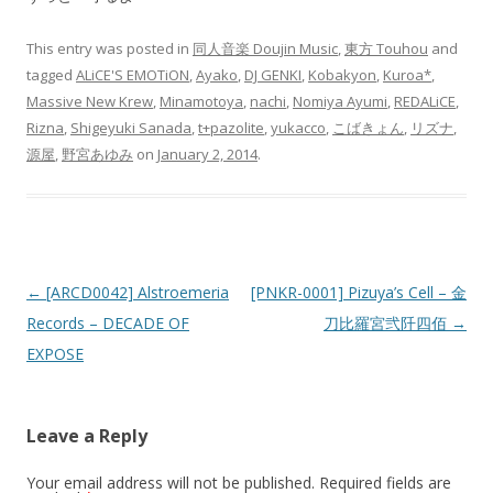
This entry was posted in
同人音楽 Doujin Music
,
東方 Touhou
and
tagged
ALiCE'S EMOTiON
,
Ayako
,
DJ GENKI
,
Kobakyon
,
Kuroa*
,
Massive New Krew
,
Minamotoya
,
nachi
,
Nomiya Ayumi
,
REDALiCE
,
Rizna
,
Shigeyuki Sanada
,
t+pazolite
,
yukacco
,
こばきょん
,
リズナ
,
源屋
,
野宮あゆみ
on
January 2, 2014
.
Post navigation
←
[ARCD0042] Alstroemeria
[PNKR-0001] Pizuya’s Cell – 金
Records – DECADE OF
刀比羅宮弐阡四佰
→
EXPOSE
Leave a Reply
Your email address will not be published.
Required fields are