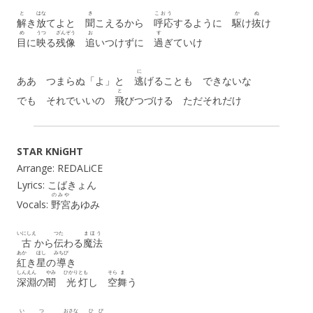
と
はな
き
こおう
か
ぬ
解
き
放
てよと
聞
こえるから
呼応
するように
駆
け
抜
け
め
うつ
ざんぞう
お
す
目
に
映
る
残像
追
いつけずに
過
ぎていけ
に
ああ つまらぬ「よ」と
逃
げることも できないな
と
でも それでいいの
飛
びつづける ただそれだけ
STAR KNiGHT
Arrange: REDALiCE
Lyrics: こばきょん
のみや
Vocals:
野宮
あゆみ
いにしえ
つた
まほう
古
から
伝
わる
魔法
あか
ほし
みちび
紅
き
星
の
導
き
しんえん
やみ
ひかり
とも
そら
ま
深淵
の
闇
光
灯
し
空
舞
う
い
つ
おさな
ひび