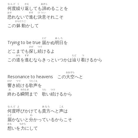
なんど
く
かえ
あきら
何度
繰
り
返
しても
諦
めることを
おそ
すす
けつい
恐
れないで
進
む
決意
それこそ
からだ
うご
この
躰
動
かして
とど
あした
Trying to be true
届
かぬ
明日
を
さが
つづ
どこまでも
探
し
続
けるよ
みち
すす
たど
つ
この
道
を
進
むならきっといつかは
辿
り
着
けるから
おおぞら
Resonance to heavens この
大空
へと
ひび
つづ
うたごえ
響
き
続
ける
歌声
を
お
そのとき
うた
つづ
終
わる
瞬間
まで
歌
い
続
けるから
なんど
よ
あなた
こえ
何度
呼
びかけても
貴方
へと
声
は
とど
わ
届
かないと
分
かっているからこそ
おも
ちから
想
いを
力
にして