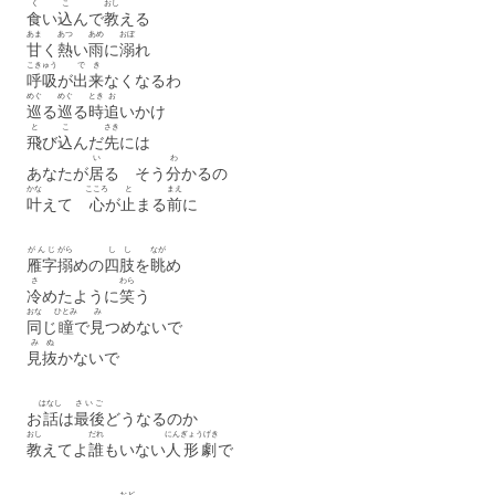
く
こ
おし
食
い
込
んで
教
える
あま
あつ
あめ
おぼ
甘
く
熱
い
雨
に
溺
れ
こきゅう
で
き
呼吸
が
出
来
なくなるわ
めぐ
めぐ
とき
お
巡
る
巡
る
時
追
いかけ
と
こ
さき
飛
び
込
んだ
先
には
い
わ
あなたが
居
る そう
分
かるの
かな
こころ
と
まえ
叶
えて
心
が
止
まる
前
に
がんじ
がら
しし
なが
雁字
搦
めの
四肢
を
眺
め
さ
わら
冷
めたように
笑
う
おな
ひとみ
み
同
じ
瞳
で
見
つめないで
み
ぬ
見
抜
かないで
はなし
さいご
お
話
は
最後
どうなるのか
おし
だれ
にんぎょうげき
教
えてよ
誰
もいない
人形劇
で
おど