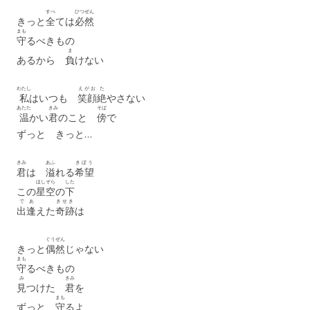
すべ
ひつぜん
きっと
全
ては
必然
まも
守
るべきもの
ま
あるから
負
けない
わたし
えがお
た
私
はいつも
笑顔
絶
やさない
あたた
きみ
そば
温
かい
君
のこと
傍
で
ずっと きっと…
きみ
あふ
きぼう
君
は
溢
れる
希望
ほしぞら
した
この
星空
の
下
で
あ
きせき
出
逢
えた
奇跡
は
ぐうぜん
きっと
偶然
じゃない
まも
守
るべきもの
み
きみ
見
つけた
君
を
まも
ずっと
守
るよ