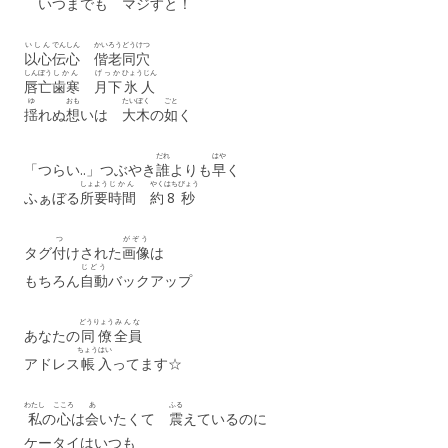
いつまでも マジすと！
いしん
でんしん
かいろう
どうけつ
以心
伝心
偕老
同穴
しんぼう
しかん
げっか
ひょうじん
唇亡
歯寒
月下
氷人
ゆ
おも
たいぼく
ごと
揺
れぬ
想
いは
大木
の
如
く
だれ
はや
「つらい..」つぶやき
誰
よりも
早
く
しょよう
じかん
やく
はちびょう
ふぁぼる
所要
時間
約
8秒
つ
がぞう
タグ
付
けされた
画像
は
じどう
もちろん
自動
バックアップ
どうりょう
みんな
あなたの
同僚
全員
ちょう
はい
アドレス
帳
入
ってます☆
わたし
こころ
あ
ふる
私
の
心
は
会
いたくて
震
えているのに
ケータイはいつも