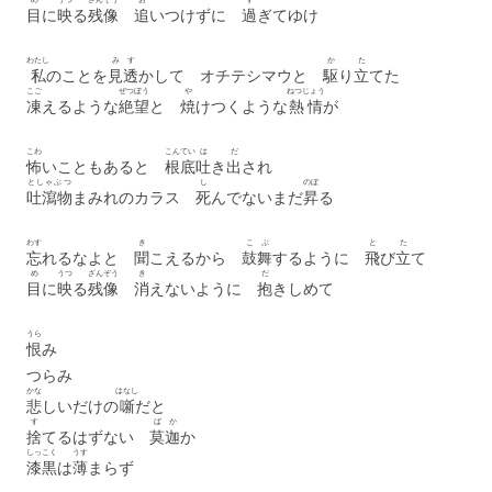
目
に
映
る
残像
追
いつけずに
過
ぎてゆけ
わたし
み
す
か
た
私
のことを
見
透
かして オチテシマウと
駆
り
立
てた
こご
ぜつぼう
や
ねつじょう
凍
えるような
絶望
と
焼
けつくような
熱情
が
こわ
こんてい
は
だ
怖
いこともあると
根底
吐
き
出
され
としゃぶつ
し
のぼ
吐瀉物
まみれのカラス
死
んでないまだ
昇
る
わす
き
こぶ
と
た
忘
れるなよと
聞
こえるから
鼓舞
するように
飛
び
立
て
め
うつ
ざんぞう
き
だ
目
に
映
る
残像
消
えないように
抱
きしめて
うら
恨
み
つらみ
かな
はなし
悲
しいだけの
噺
だと
す
ばか
捨
てるはずない
莫迦
か
しっこく
うす
漆黒
は
薄
まらず