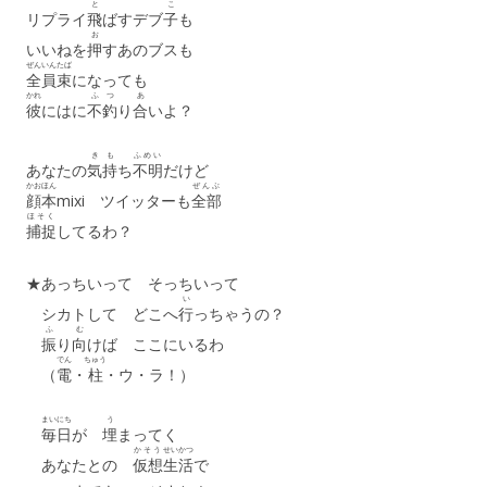
と
こ
リプライ
飛
ばすデブ
子
も
お
いいねを
押
すあのブスも
ぜんいん
たば
全員
束
になっても
かれ
ふ
つ
あ
彼
にはに
不
釣
り
合
いよ？
き
も
ふめい
あなたの
気
持
ち
不明
だけど
かおほん
ぜんぶ
顔本
mixi ツイッターも
全部
ほそく
捕捉
してるわ？
★あっちいって そっちいって
い
シカトして どこへ
行
っちゃうの？
ふ
む
振
り
向
けば ここにいるわ
でん
ちゅう
（
電
・
柱
・ウ・ラ！）
まいにち
う
毎日
が
埋
まってく
かそう
せいかつ
あなたとの
仮想
生活
で