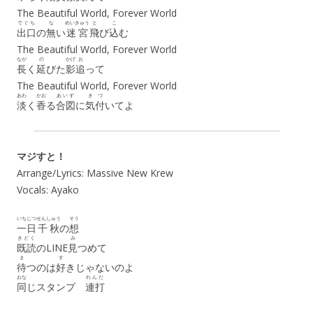
The Beautiful World, Forever World
でぐち
な
めいきゅう
と
こ
出口
の
無
い
迷宮
飛
び
込
む
The Beautiful World, Forever World
なが
の
かげ
お
長
く
延
びた
影
追
って
The Beautiful World, Forever World
あわ
かお
あいず
き
づ
淡
く
香
る
合図
に
気
付
いてよ
マジすと！
Arrange/Lyrics: Massive New Krew
Vocals: Ayako
いちじつ
せんしゅう
そう
一日
千秋
の
想
きどく
み
既読
のLINE
見
つめて
ま
す
待
つのは
好
きじゃないのよ
おな
れんだ
同
じスタンプ
連打