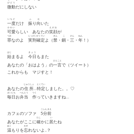
びどう
微動
だにしない
いちど
ふ
む
一度
だけ
振
り
向
いた
かわい
えがお
可愛
らしい あなたの
笑顔
が
つみ
じっけい
かくてい
きん
こ
さん
ねん
罪
なのよ
実刑
確定
よ（
禁
・
錮
・
三
・
年
！）
はじ
きょう
始
まるよ
今日
もまた
ひとこと
あなたの「おはよう」の
一言
で（ツイート）
これからも マジすと！
じゅうしょ
とくてい
あなたの
住所
…
特定
しました。。♡
まいにち
べんとう
つく
毎日
お
弁当
作
っていきますね…
ごふん
まえ
カフェのソファ
5分
前
たし
い
あなたがここに
確
かに
居
たね
ぬく
わす
温
もりを
忘
れないよ..？