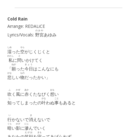
Cold Rain
Arrange: REDALiCE
のみや
Lyrics/Vocals:
野宮
あゆみ
しめ
そら
湿
った
空
がじくじくと
わたし
と
私
に
問
いかけてく
ねが
きょう
「
願
った
今日
はこんなにも
かな
もの
悲
しい
物
だったかい」
ふ
かぜ
あか
おも
吹
く
風
に
赤
くたなびく
想
い
し
かな
こと
知
ってしまったの
叶
わぬ
事
もあると
い
き
行
かないで
消
えないで
くら
かげ
にじ
暗
い
影
に
滲
んでいく
えがお
まも
あなたの
笑顔
を
守
ってあげられず