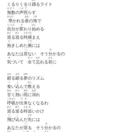
くるりくるり
踊
るライト
むすう
こえ
て
無数
の
声
照
らす
みちび
あお
うみ
導
かれる
蒼
の
海
で
じぶん
か
はじ
自分
が
変
わり
始
める
めぐ
めぐ
とき
つか
巡
る
巡
る
時
捕
まえ
だ
うで
抱
きしめた
腕
には
い
わ
あなたは
居
ない そう
分
かるの
き
すべ
わす
まえ
気
づいて
全
て
忘
れる
前
に
まわ
まわ
ゆめ
廻
る
廻
る
夢
のリズム
く
こ
おし
食
い
込
んで
教
える
あま
あつ
あめ
おぼ
甘
く
熱
い
雨
に
溺
れ
こきゅう
で
き
呼吸
が
出
来
なくなるわ
めぐ
めぐ
とき
お
巡
る
巡
る
時
追
いかけ
と
こ
さき
飛
び
込
んだ
先
には
い
わ
あなたが
居
る そう
分
かるの
かな
こころ
と
まえ