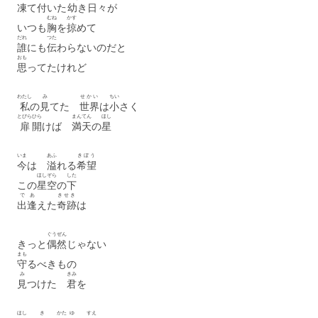
凍
て
付
いた
幼
き
日々
が
むね
かす
いつも
胸
を
掠
めて
だれ
つた
誰
にも
伝
わらないのだと
おも
思
ってたけれど
わたし
み
せかい
ちい
私
の
見
てた
世界
は
小
さく
とびら
ひら
まんてん
ほし
扉
開
けば
満天
の
星
いま
あふ
きぼう
今
は
溢
れる
希望
ほしぞら
した
この
星空
の
下
で
あ
きせき
出
逢
えた
奇跡
は
ぐうぜん
きっと
偶然
じゃない
まも
守
るべきもの
み
きみ
見
つけた
君
を
ほし
き
かた
ゆ
すえ