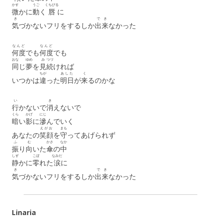
かす
うご
くちびる
微
かに
動
く
唇
に
き
で
き
気
づかないフリをするしか
出
来
なかった
なんど
なんど
何度
でも
何度
でも
おな
ゆめ
み
つづ
同
じ
夢
を
見
続
ければ
ちが
あした
く
いつかは
違
った
明日
が
来
るのかな
い
き
行
かないで
消
えないで
くら
かげ
にじ
暗
い
影
に
滲
んでいく
えがお
まも
あなたの
笑顔
を
守
ってあげられず
ふ
む
かさ
なか
振
り
向
いた
傘
の
中
しず
こぼ
なみだ
静
かに
零
れた
涙
に
き
で
き
気
づかないフリをするしか
出
来
なかった
Linaria