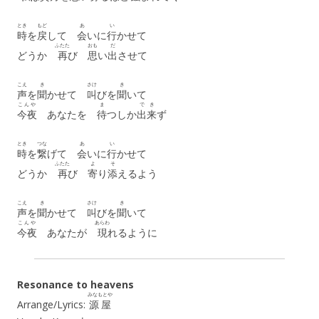
とき
もど
あ
い
時
を
戻
して
会
いに
行
かせて
ふたた
おも
だ
どうか
再
び
思
い
出
させて
こえ
き
さけ
き
声
を
聞
かせて
叫
びを
聞
いて
こんや
ま
で
き
今夜
あなたを
待
つしか
出
来
ず
とき
つな
あ
い
時
を
繋
げて
会
いに
行
かせて
ふたた
よ
そ
どうか
再
び
寄
り
添
えるよう
こえ
き
さけ
き
声
を
聞
かせて
叫
びを
聞
いて
こんや
あらわ
今夜
あなたが
現
れるように
Resonance to heavens
みなもとや
Arrange/Lyrics:
源屋