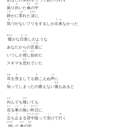
ふ
む
かさ
なか
振
り
向
いた
傘
の
中
しず
こぼ
なみだ
静
かに
零
れた
涙
に
き
で
き
気
づかないフリをするしか
出
来
なかった
あたた
ひ
ざ
暖
かな
日
差
しのような
ことば
あなたからの
言葉
に
かん
はじ
いつしか
感
じ
始
めた
おそ
スキマを
恐
れていた
みみ
す
き
こえ
耳
を
澄
ましても
聴
こえぬ
声
に
し
い
きず
知
ってしまったの
癒
えない
傷
もあると
さけ
なげ
叫
んでも
嘆
いても
もど
こと
な
きのう
戻
る
事
の
無
い
昨日
に
た
ど
せなか
かげ
と
ゆ
立
ち
止
まる
背中
陰
って
溶
けて
行
く
かたむ
かさ
なか
傾
いた
傘
の
中