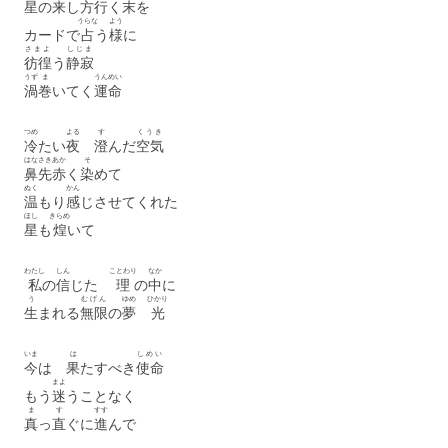
星
の
来
し
方
行
く
末
を
うらな
よう
カードで
占
う
様
に
さまよ
しじま
彷徨
う
静寂
うず
ま
うんめい
渦
巻
いてく
運命
つめ
よる
す
くうき
冷
たい
夜
澄
んだ
空気
はなさき
あか
そ
鼻先
赤
く
染
めて
ぬく
かん
温
もり
感
じさせてくれた
ほし
きらめ
星
も
煌
いて
わたし
しん
ことわり
なか
私
の
信
じた
理
の
中
に
う
むげん
ゆめ
ひかり
生
まれる
無限
の
夢
光
いま
は
しめい
今
は
果
たすべき
使命
まよ
もう
迷
うことなく
ま
す
すす
真
っ
直
ぐに
進
んで