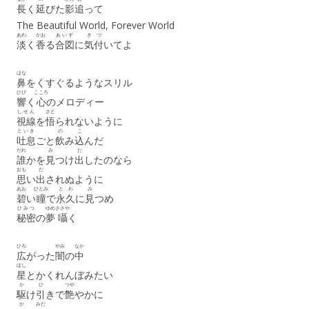
長
く
延
びた
影
追
って
The Beautiful World, Forever World
あわ
かお
あいず
き
づ
淡
く
香
る
合図
に
気
付
いてよ
はな
鼻
をくすぐるようなスリル
ひび
こころ
響
く
心
のメロディー
しせん
さと
視線
を
悟
られないように
といき
の
こ
吐息
ごと
飲
み
込
んだ
だれ
み
だ
誰
かを
見
つけ
出
したのなら
おも
だ
思
い
出
されぬように
あお
ひとみ
とわ
み
碧
い
瞳
で
永久
に
見
つめ
ひみつ
ゆめ
ささや
秘密
の
夢
囁
く
ひろ
やみ
なか
広
がった
闇
の
中
ほし
星
とかくれんぼみたい
か
ひ
つや
駆
け
引
きで
艶
やかに
か
みだ