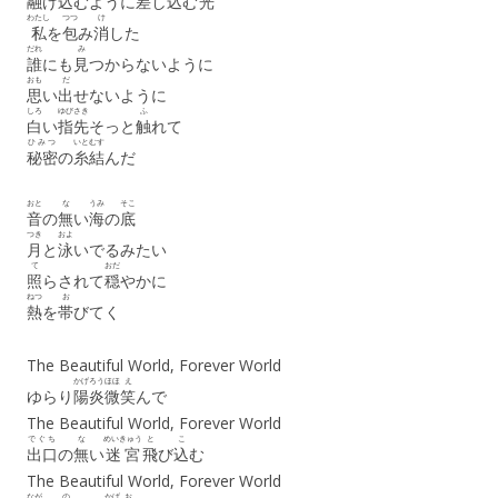
融
け
込
むように
差
し
込
む
光
わたし
つつ
け
私
を
包
み
消
した
だれ
み
誰
にも
見
つからないように
おも
だ
思
い
出
せないように
しろ
ゆびさき
ふ
白
い
指先
そっと
触
れて
ひみつ
いと
むす
秘密
の
糸
結
んだ
おと
な
うみ
そこ
音
の
無
い
海
の
底
つき
およ
月
と
泳
いでるみたい
て
おだ
照
らされて
穏
やかに
ねつ
お
熱
を
帯
びてく
The Beautiful World, Forever World
かげろう
ほほ
え
ゆらり
陽炎
微
笑
んで
The Beautiful World, Forever World
でぐち
な
めいきゅう
と
こ
出口
の
無
い
迷宮
飛
び
込
む
The Beautiful World, Forever World
なが
の
かげ
お