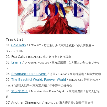
Track List
01.
Cold Rain
/
REDALiCE / 野宮あゆみ / 東方永夜抄 / 少女綺想曲～
Dream Battle
02. Fox Calls /
REDALiCE / 東方妖々夢 / 妖々跋扈
03.
Linaria
/
DJ Genki / yukacco / 東方紅魔郷 / 亡き王女の為のセプテッ
ト
04.
Resonance to heavens
/
源屋 / Kuroa* / 東方神霊廟 / 夢殿大祀廟
05.
The Beautiful World, Forever World
/
REDALiCE / 野宮あゆみ /
nachi / 妖精大戦争～東方三月精 / 年中夢中の好奇心
06.
マジすと！
/
Massive New Krew / Ayako / 東方紅魔郷 / おてんば恋
娘
07. Another Dimension /
REDALiCE / 東方儚月抄 / 妖怪宇宙旅行