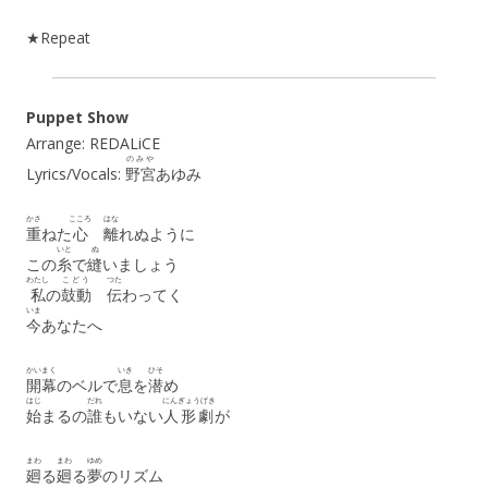
★Repeat
Puppet Show
Arrange: REDALiCE
のみや
Lyrics/Vocals:
野宮
あゆみ
かさ
こころ
はな
重
ねた
心
離
れぬように
いと
ぬ
この
糸
で
縫
いましょう
わたし
こどう
つた
私
の
鼓動
伝
わってく
いま
今
あなたへ
かいまく
いき
ひそ
開幕
のベルで
息
を
潜
め
はじ
だれ
にんぎょうげき
始
まるの
誰
もいない
人形劇
が
まわ
まわ
ゆめ
廻
る
廻
る
夢
のリズム