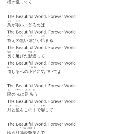
掻
き
乱
してく
The Beautiful World, Forever World
とり
うた
鳥
が
唄
いまどろめば
The Beautiful World, Forever World
こた
な
あそ
はじ
答
えの
無
い
遊
びが
始
まる
The Beautiful World, Forever World
なが
の
かげ
お
長
く
延
びた
影
追
って
The Beautiful World, Forever World
みち
こみち
き
道
しるべの
小径
に
気
づいてよ
The Beautiful World, Forever World
ひ
ひかり
み
うしな
陽
の
光
に
見
失
う
The Beautiful World, Forever World
つき
ほし
て
まわ
月
と
星
をこの
手
で
廻
して
The Beautiful World, Forever World
かげろう
ほほ
え
ゆらり
陽炎
微
笑
んで