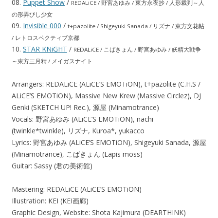
08.
Puppet Show
/
REDALiCE / 野宮あゆみ / 東方永夜抄 / 人形裁判～人
の形弄びし少女
09.
Invisible 000
/
t+pazolite / Shigeyuki Sanada / リズナ / 東方文花帖
/ レトロスペクティブ京都
10.
STAR KNiGHT
/
REDALiCE / こばきょん / 野宮あゆみ / 妖精大戦争
～東方三月精 / メイガスナイト
Arrangers: REDALiCE (ALiCE’S EMOTiON), t+pazolite (C.H.S /
ALiCE’S EMOTiON), Massive New Krew (Massive Circlez), DJ
Genki (SKETCH UP! Rec.), 源屋 (Minamotrance)
Vocals: 野宮あゆみ (ALiCE’S EMOTiON), nachi
(twinkle*twinkle), リズナ, Kuroa*, yukacco
Lyrics: 野宮あゆみ (ALiCE’S EMOTiON), Shigeyuki Sanada, 源屋
(Minamotrance), こばきょん (Lapis moss)
Guitar: Sassy (君の美術館)
Mastering: REDALiCE (ALiCE’S EMOTiON)
Illustration: KEI (KEI画廊)
Graphic Design, Website: Shota Kajimura (DEARTHINK)