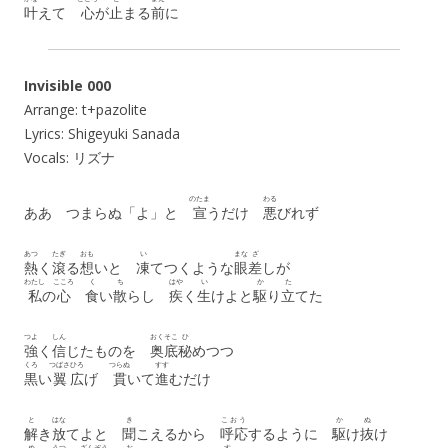
叶
えて
心
が
止
まる
前
に
Invisible 000
Arrange: t+pazolite
Lyrics: Shigeyuki Sanada
Vocals: リズナ
のたま
わる
ああ つまらぬ「よ」と
宣
うだけ
悪
びれず
あつ
たぎ
おも
い
まな
ざ
熱
く
滾
る
想
いと
凍
てつくような
眼
差
しが
わたし
こころ
く
ち
はや
い
か
た
私
の
心
食
い
散
らし
疾
く
生
けよと
駆
り
立
てた
つよ
しん
おくそこ
ひ
強
く
信
じたものを
奥底
秘
めつつ
くろ
つばさ
ひろ
つらぬ
すす
黒
い
翼
広
げ
貫
いて
進
むだけ
と
はな
き
こおう
か
ぬ
解
き
放
てよと
聞
こえるから
呼応
するように
駆
け
抜
け
め
うつ
ざんぞう
お
す