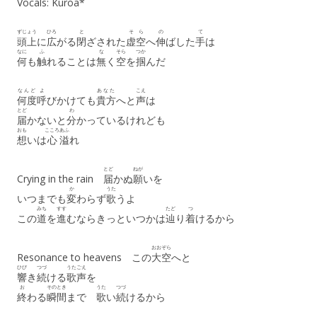
Vocals: Kuroa*
ずじょう
ひろ
と
そら
の
て
頭上
に
広
がる
閉
ざされた
虚空
へ
伸
ばした
手
は
なに
ふ
な
そら
つか
何
も
触
れることは
無
く
空
を
掴
んだ
なんど
よ
あなた
こえ
何度
呼
びかけても
貴方
へと
声
は
とど
わ
届
かないと
分
かっているけれども
おも
こころ
あふ
想
いは
心
溢
れ
とど
ねが
Crying in the rain
届
かぬ
願
いを
か
うた
いつまでも
変
わらず
歌
うよ
みち
すす
たど
つ
この
道
を
進
むならきっといつかは
辿
り
着
けるから
おおぞら
Resonance to heavens この
大空
へと
ひび
つづ
うたごえ
響
き
続
ける
歌声
を
お
そのとき
うた
つづ
終
わる
瞬間
まで
歌
い
続
けるから