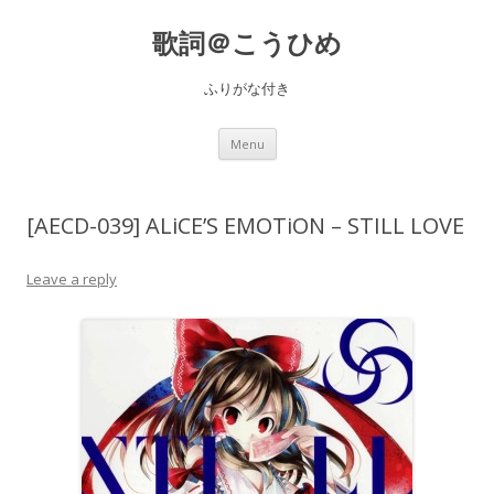
歌詞＠こうひめ
ふりがな付き
Skip to content
Menu
[AECD-039] ALiCE’S EMOTiON – STILL LOVE
Leave a reply