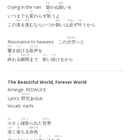
とど
ねが
Crying in the rain
届
かぬ
願
いを
か
うた
いつまでも
変
わらず
歌
うよ
みち
すす
ねが
かなら
かな
この
道
を
進
むならいつか
願
いは
必
ず
叶
うから
おおぞら
Resonance to heavens この
大空
へと
ひび
つづ
うたごえ
響
き
続
ける
歌声
を
お
そのとき
うた
つづ
終
わる
瞬間
まで
歌
い
続
けるから
The Beautiful World, Forever World
Arrange: REDALiCE
のみや
Lyrics:
野宮
あゆみ
Vocals: nachi
ちい
ふち
と
せかい
小
さく
縁
取
られた
世界
ふか
お
あかいろ
深
く
落
ちる
赤色
と
こ
さ
こ
ひかり