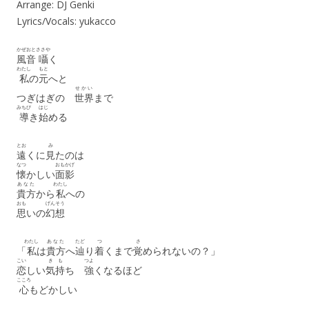
Arrange: DJ Genki
Lyrics/Vocals: yukacco
かぜおと
ささや
風音
囁
く
わたし
もと
私
の
元
へと
せかい
つぎはぎの
世界
まで
みちび
はじ
導
き
始
める
とお
み
遠
くに
見
たのは
なつ
おもかげ
懐
かしい
面影
あなた
わたし
貴方
から
私
への
おも
げんそう
思
いの
幻想
わたし
あなた
たど
つ
さ
「
私
は
貴方
へ
辿
り
着
くまで
覚
められないの？」
こい
き
も
つよ
恋
しい
気
持
ち
強
くなるほど
こころ
心
もどかしい