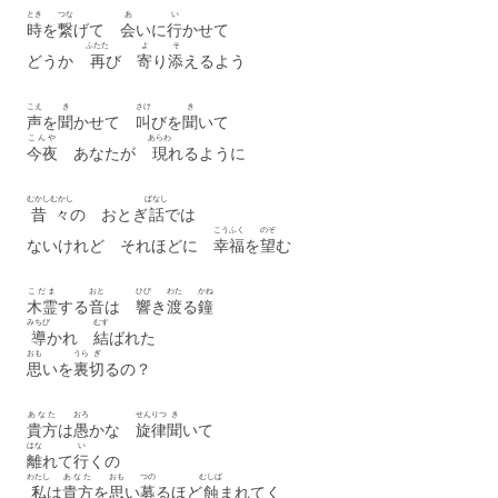
とき
つな
あ
い
時
を
繋
げて
会
いに
行
かせて
ふたた
よ
そ
どうか
再
び
寄
り
添
えるよう
こえ
き
さけ
き
声
を
聞
かせて
叫
びを
聞
いて
こんや
あらわ
今夜
あなたが
現
れるように
むかしむかし
ばなし
昔々
の おとぎ
話
では
こうふく
のぞ
ないけれど それほどに
幸福
を
望
む
こだま
おと
ひび
わた
かね
木霊
する
音
は
響
き
渡
る
鐘
みちび
むす
導
かれ
結
ばれた
おも
うら
ぎ
思
いを
裏
切
るの？
あなた
おろ
せんりつ
き
貴方
は
愚
かな
旋律
聞
いて
はな
い
離
れて
行
くの
わたし
あなた
おも
つの
むしば
私
は
貴方
を
思
い
募
るほど
蝕
まれてく