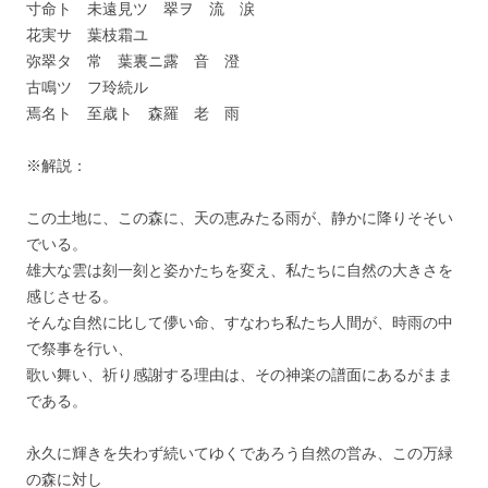
寸命ト 未遠見ツ 翠ヲ 流 涙
花実サ 葉枝霜ユ
弥翠タ 常 葉裏ニ露 音 澄
古鳴ツ フ玲続ル
焉名ト 至歳ト 森羅 老 雨
※解説：
この土地に、この森に、天の恵みたる雨が、静かに降りそそい
でいる。
雄大な雲は刻一刻と姿かたちを変え、私たちに自然の大きさを
感じさせる。
そんな自然に比して儚い命、すなわち私たち人間が、時雨の中
で祭事を行い、
歌い舞い、祈り感謝する理由は、その神楽の譜面にあるがまま
である。
永久に輝きを失わず続いてゆくであろう自然の営み、この万緑
の森に対し