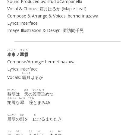
Sound Produced by: studioCampanella
Vocal & Chorus: 霜月はるか (Maple Leaf)
Compose & Arrange & Voices: bermei.inazawa
Lyrics: interface
Image Illustration & Design: 諏訪間千晃
たいとう
すいか
泰東
ノ
翠霞
Compose/Arrange: bermei.inazawa
Lyrics: interface
しもつき
Vocals:
霜月
はるか
れいめい
あま
むらくも
そ
黎明
は
天
の
叢雲
染
めつ
えんれい
みどり
ひとみ
艶麗
な
翠
瞳
とまみゆ
しんめい
とき
と
晨明
の
刻
を
止
むるまたたき
ふか
ねむ
うら
いの
もり
おく