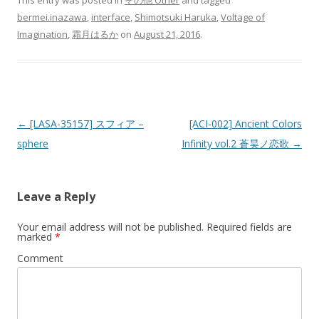
This entry was posted in
その他 Other
and tagged
bermei.inazawa
,
interface
,
Shimotsuki Haruka
,
Voltage of
Imagination
,
霜月はるか
on
August 21, 2016
.
Post navigation
←
[LASA-35157] スフィア –
[ACI-002] Ancient Colors
sphere
Infinity vol.2 蒼昊ノ恋歌
→
Leave a Reply
Your email address will not be published.
Required fields are
marked
*
Comment