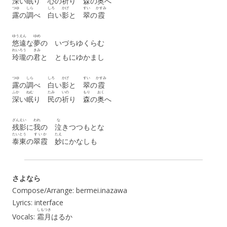
深
い
眠
り
心
の
祈
り
森
の
奥
へ
つゆ
しら
しろ
かげ
すい
かすみ
露
の
調
べ
白
い
影
と
翠
の
霞
ゆうえん
ゆめ
悠遠
な
夢
の いづちゆくらむ
れいろう
きみ
玲瓏
の
君
と ともにゆかまし
つゆ
しら
しろ
かげ
すい
かすみ
露
の
調
べ
白
い
影
と
翠
の
霞
ふか
ねむ
たみ
いの
もり
おく
深
い
眠
り
民
の
祈
り
森
の
奥
へ
ざんえい
われ
な
残影
に
我
の
泣
きつつもとな
たいとう
すいか
たえ
泰東
の
翠霞
妙
にかなしも
さよなら
Compose/Arrange: bermei.inazawa
Lyrics: interface
しもつき
Vocals:
霜月
はるか