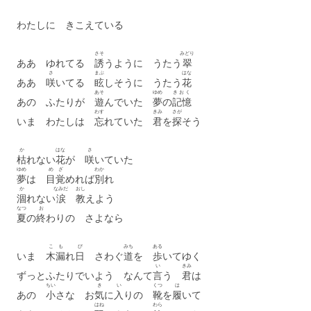
わたしに きこえている
さそ
みどり
ああ ゆれてる
誘
うように うたう
翠
さ
まぶ
はな
ああ
咲
いてる
眩
しそうに うたう
花
あそ
ゆめ
きおく
あの ふたりが
遊
んでいた
夢
の
記憶
わす
きみ
さが
いま わたしは
忘
れていた
君
を
探
そう
か
はな
さ
枯
れない
花
が
咲
いていた
ゆめ
め
ざ
わか
夢
は
目
覚
めれば
別
れ
か
なみだ
おし
涸
れない
涙
教
えよう
なつ
お
夏
の
終
わりの さよなら
こ
も
び
みち
ある
いま
木
漏
れ
日
さわぐ
道
を
歩
いてゆく
い
きみ
ずっとふたりでいよう なんて
言
う
君
は
ちい
き
い
くつ
は
あの
小
さな お
気
に
入
りの
靴
を
履
いて
はね
わら