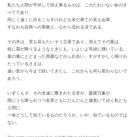
私たち人間が平伏して供え奉るものは、このたわいない命のす
べてであり、
同じく遠くに目をこらすけれども未だ果ての見えぬ翠、
すなわち自然への畏敬と、心から流れる涙である。
その木は、実も花もたいそう立派であり、加えてその葉は、
枝に霜が降りるようなときにも、いよいよ常緑に輝いている。
葉の裏にとどまった雨露などがふれ合い、すがすがしく鳴りわ
たっているさまは、
遠い昔から今まで続いてきたし、これからも何ら変わらないで
あろう。
いずくんぞ、その永遠に響きわたる音が、森羅万象が、
雨にうち降られつつ名実ともにだんだんと歳老いてゆく私たち
人間に、
一体どうして似ているものだろうか。いや、似ているものでは
ない。