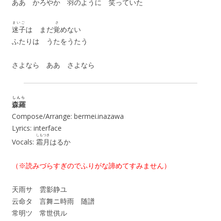
ああ かろやか
羽
のように
笑
っていた
まいご
さ
迷子
は まだ
覚
めない
ふたりは うたをうたう
さよなら ああ さよなら
しんら
森羅
Compose/Arrange: bermei.inazawa
Lyrics: interface
しもつき
Vocals:
霜月
はるか
（※読みづらすぎのでふりがな諦めてすみません）
天雨サ 雲影静ユ
云命タ 言舞ニ時雨 随譜
常明ツ 常世供ル