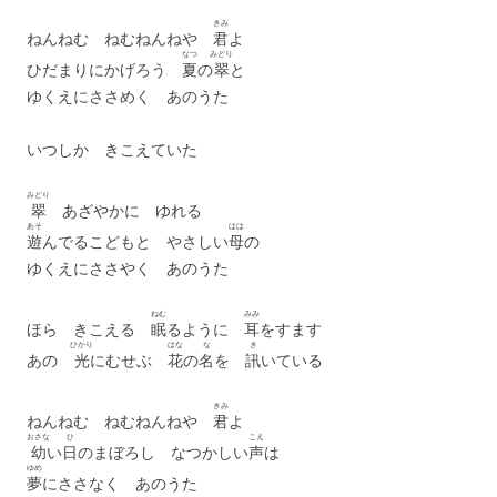
きみ
ねんねむ ねむねんねや
君
よ
なつ
みどり
ひだまりにかげろう
夏
の
翠
と
ゆくえにささめく あのうた
いつしか きこえていた
みどり
翠
あざやかに ゆれる
あそ
はは
遊
んでるこどもと やさしい
母
の
ゆくえにささやく あのうた
ねむ
みみ
ほら きこえる
眠
るように
耳
をすます
ひかり
はな
な
き
あの
光
にむせぶ
花
の
名
を
訊
いている
きみ
ねんねむ ねむねんねや
君
よ
おさな
ひ
こえ
幼
い
日
のまぼろし なつかしい
声
は
ゆめ
夢
にささなく あのうた