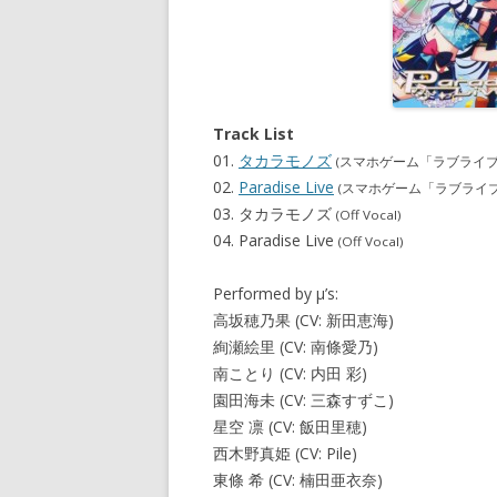
Track List
01.
タカラモノズ
(スマホゲーム「ラブライ
02.
Paradise Live
(スマホゲーム「ラブライ
03. タカラモノズ
(Off Vocal)
04. Paradise Live
(Off Vocal)
Performed by μ’s:
高坂穂乃果 (CV: 新田恵海)
絢瀬絵里 (CV: 南條愛乃)
南ことり (CV: 内田 彩)
園田海未 (CV: 三森すずこ)
星空 凛 (CV: 飯田里穂)
西木野真姫 (CV: Pile)
東條 希 (CV: 楠田亜衣奈)