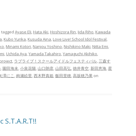
 tagged
Ayase Eli
,
Hata Aki
,
Hoshizora Rin
,
Iida Riho
,
Kawada
a
,
Kubo Yurika
,
Kusuda Aina
,
Love Live! School Idol Festival
,
ko
,
Minami Kotori
,
Nanjou Yoshino
,
Nishikino Maki
,
Nitta Emi
,
mi
,
Uchida Aya
,
Yamada Takahiro
,
Yamaguchi Akihiko
,
roject
,
ラブライブ！スクールアイドルフェスティバル
,
三森す
乃
,
園田海未
,
小泉花陽
,
山口朗彦
,
山田高弘
,
徳井青空
,
新田恵海
,
星
矢澤にこ
,
絢瀬絵里
,
西木野真姫
,
飯田里穂
,
高坂穂乃果
on
 S.T.A.R.T!!