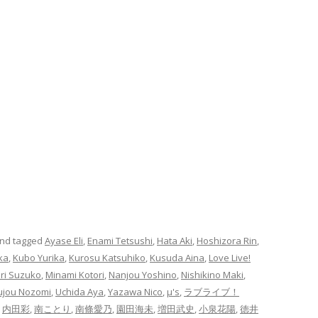
nd tagged
Ayase Eli
,
Enami Tetsushi
,
Hata Aki
,
Hoshizora Rin
,
ka
,
Kubo Yurika
,
Kurosu Katsuhiko
,
Kusuda Aina
,
Love Live!
ri Suzuko
,
Minami Kotori
,
Nanjou Yoshino
,
Nishikino Maki
,
ujou Nozomi
,
Uchida Aya
,
Yazawa Nico
,
μ's
,
ラブライブ！
,
内田彩
,
南ことり
,
南條愛乃
,
園田海未
,
増田武史
,
小泉花陽
,
徳井