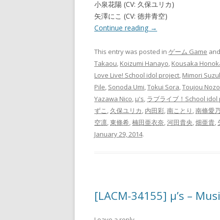
小泉花陽 (CV: 久保ユリカ)
矢澤にこ (CV: 徳井青空)
Continue reading
→
This entry was posted in
ゲーム Game
and
Takaou
,
Koizumi Hanayo
,
Kousaka Honok
Love Live! School idol project
,
Mimori Suzu
Pile
,
Sonoda Umi
,
Tokui Sora
,
Toujou Nozo
Yazawa Nico
,
μ's
,
ラブライブ！School idol p
ずこ
,
久保ユリカ
,
内田彩
,
南ことり
,
南條愛
空凛
,
東條希
,
楠田亜衣奈
,
河田貴央
,
畑亜貴
,
January 29, 2014
.
[LACM-34155] μ’s – Music
Leave a reply