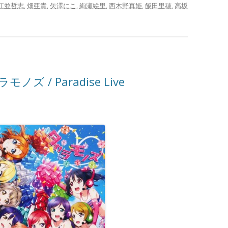
江並哲志
,
畑亜貴
,
矢澤にこ
,
絢瀬絵里
,
西木野真姫
,
飯田里穂
,
高坂
カラモノズ / Paradise Live