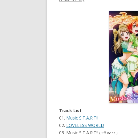
Track List
01.
Music S.T.A.R.T!!
02.
LOVELESS WORLD
03. Music S.T.A.R.T!!
(Off Vocal)