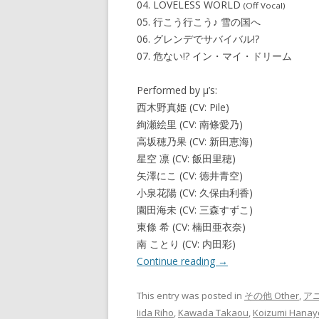
04. LOVELESS WORLD
(Off Vocal)
05. 行こう行こう♪ 雪の国へ
06. グレンデでサバイバル!?
07. 危ない!? イン・マイ・ドリーム
Performed by μ’s:
西木野真姫 (CV: Pile)
絢瀬絵里 (CV: 南條愛乃)
高坂穂乃果 (CV: 新田恵海)
星空 凛 (CV: 飯田里穂)
矢澤にこ (CV: 徳井青空)
小泉花陽 (CV: 久保由利香)
園田海未 (CV: 三森すずこ)
東條 希 (CV: 楠田亜衣奈)
南 ことり (CV: 内田彩)
Continue reading
→
This entry was posted in
その他 Other
,
アニ
Iida Riho
,
Kawada Takaou
,
Koizumi Hanay