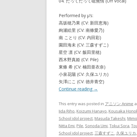
04. だってだって噫無情 (Off Vocal)
Performed by μ’s:
高坂穂乃果 (CV: 新田恵海)
絢瀬絵里 (CV: 南條愛乃)
南 ことり (CV: 内田彩)
園田海未 (CV: 三森すずこ)
星空 凛 (CV: 飯田里穂)
西木野真姫 (CV: Pile)
東條 希 (CV: 楠田亜衣奈)
小泉花陽 (CV: 久保ユリカ)
矢澤にこ (CV: 徳井青空)
Continue reading
→
This entry was posted in
アニソン Anime
a
Iida Riho
,
Koizumi Hanayo
,
Kousaka Hono
School idol project
,
Masuda Takeshi
,
Mimo
Nitta Emi
,
Pile
,
Sonoda Umi
,
Tokui Sora
,
To
School idol project
,
三森すずこ
,
久保ユリカ