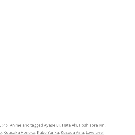
ソン Anime
and tagged
Ayase Eli
,
Hata Aki
,
Hoshizora Rin
,
o
,
Kousaka Honoka
,
Kubo Yurika
,
Kusuda Aina
,
Love Live!