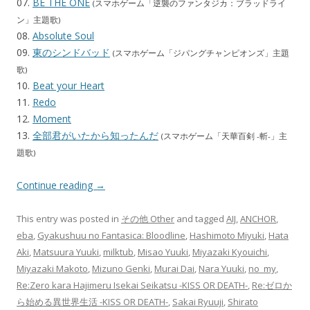
07.
BE THE ONE
(スマホゲーム「逆襲のファンタジカ：ブラッドライ
ン」主題歌)
08.
Absolute Soul
09.
東のシンドバッド
(スマホゲーム「ジパングチャンピオンズ」主題
歌)
10.
Beat your Heart
11.
Redo
12.
Moment
13.
全部君がいたから知ったんだ
(スマホゲーム「天華百剣 -斬-」主
題歌)
Continue reading
→
This entry was posted in
その他 Other
and tagged
AIJ
,
ANCHOR
,
eba
,
Gyakushuu no Fantasica: Bloodline
,
Hashimoto Miyuki
,
Hata
Aki
,
Matsuura Yuuki
,
milktub
,
Misao Yuuki
,
Miyazaki Kyouichi
,
Miyazaki Makoto
,
Mizuno Genki
,
Murai Dai
,
Nara Yuuki
,
no_my
,
Re:Zero kara Hajimeru Isekai Seikatsu -KISS OR DEATH-
,
Re:ゼロか
ら始める異世界生活 -KISS OR DEATH-
,
Sakai Ryuuji
,
Shirato